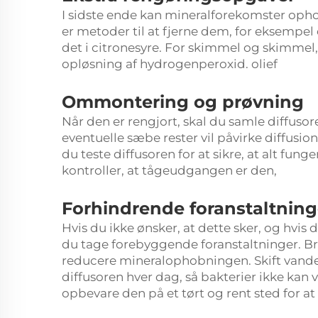
I sidste ende kan mineralforekomster opho
er metoder til at fjerne dem, for eksempe
det i citronesyre. For skimmel og skimmel,
opløsning af hydrogenperoxid. olief
Ommontering og prøvning
Når den er rengjort, skal du samle diffusoren
eventuelle sæbe rester vil påvirke diffusio
du teste diffusoren for at sikre, at alt fung
kontroller, at tågeudgangen er den,
Forhindrende foranstaltning
Hvis du ikke ønsker, at dette sker, og hvis
du tage forebyggende foranstaltninger. Brug 
reducere mineralophobningen. Skift vande
diffusoren hver dag, så bakterier ikke kan 
opbevare den på et tørt og rent sted for at