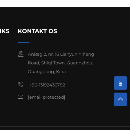
NKS
KONTAKT OS
Anlæg 2, nr. 16 Lianyun Yiheng
Road, Shiqi Town, Guangzhou,
Guangdong, Kina
+86-13192436782
[email protected]