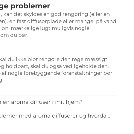
ige problemer
d, kan det skyldes en god rengøring (eller en
). en fast diffusorplade eller mangel på vand
usion. mærkelige lugt muligvis nogle
som du bør
 skal du ikke blot rengøre den regelmæssigt,
 og holdbart, skal du også vedligeholde den.
af nogle forebyggende foranstaltninger bør
g.
 en aroma diffuser i mit hjem?
med aroma diffusorer og hvordan løser man dem?