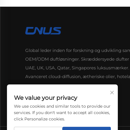
Global leder inden for forskning og udvikling sa
OEM/ODM duftløsninger. Skræddersyede dufter t
UAE, UK, USA, Qatar, Singapores luksusmærker.
Avanceret cloud-diffusion, ætheriske olier, hotelar
We value your privacy
We use cookies and similar tools to provide our
services. If you don't want to accept all cookies,
click Personalize cookies.