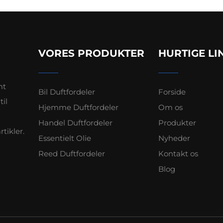
VORES PRODUKTER
HURTIGE LI
mt
Bil Duftfordeler
Forside
il
Hjemme Duftfordeler
Om os
Handel Duftfordeler
Produkter
tikler.
Essentielt Olie
Nyheder
Reed Duftfordeler
Kontakt os
Blog