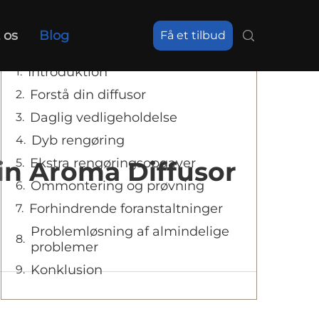
Indholdsfortegnelse
 os
Blog
Få et tilbud
Introduktion
Forstå din diffusor
Daglig vedligeholdelse
Dyb rengøring
Ekstra rengøringsopgaver
in Aroma Diffusor
Ommontering og prøvning
Forhindrende foranstaltninger
Problemløsning af almindelige
problemer
Konklusion