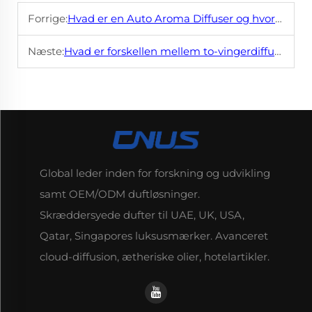
Forrige:
Hvad er en Auto Aroma Diffuser og hvordan virker den?
Næste:
Hvad er forskellen mellem to-vingerdiffusorerede maskiner og ultralydsgiffuser?
Global leder inden for forskning og udvikling
samt OEM/ODM duftløsninger.
Skræddersyede dufter til UAE, UK, USA,
Qatar, Singapores luksusmærker. Avanceret
cloud-diffusion, ætheriske olier, hotelartikler.