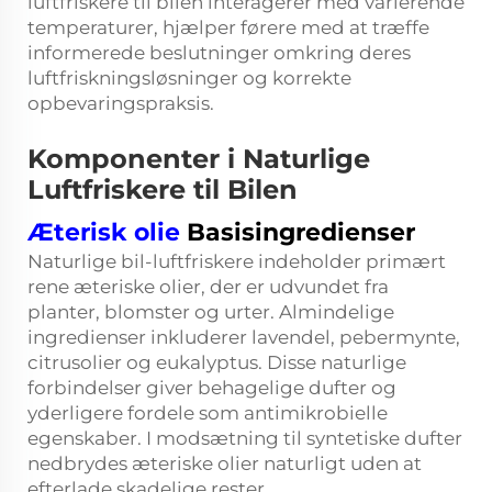
luftfriskere til bilen interagerer med varierende
temperaturer, hjælper førere med at træffe
informerede beslutninger omkring deres
luftfriskningsløsninger og korrekte
opbevaringspraksis.
Komponenter i Naturlige
Luftfriskere til Bilen
Æterisk olie
Basisingredienser
Naturlige bil-luftfriskere indeholder primært
rene æteriske olier, der er udvundet fra
planter, blomster og urter. Almindelige
ingredienser inkluderer lavendel, pebermynte,
citrusolier og eukalyptus. Disse naturlige
forbindelser giver behagelige dufter og
yderligere fordele som antimikrobielle
egenskaber. I modsætning til syntetiske dufter
nedbrydes æteriske olier naturligt uden at
efterlade skadelige rester.