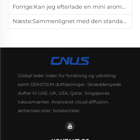
Forrige:
Kan jeg efterlade en mini aromaterapi-diffusor i gang hele natten uden helbredsrisiko?
Næste:
Sammenlignet med den standardmæssige plug-in-diffusor er HVAC aroma-diffusoren, USB-diffusoren og den genopladbare aroma-diffusor mere velegnet til hvilke scenarier?
Global leder inden for forskning og udvikling
samt OEM/ODM duftløsninger. Skræddersyede
dufter til UAE, UK, USA, Qatar, Singapores
luksusmærker. Avanceret cloud-diffusion,
ætheriske olier, hotelartikler.