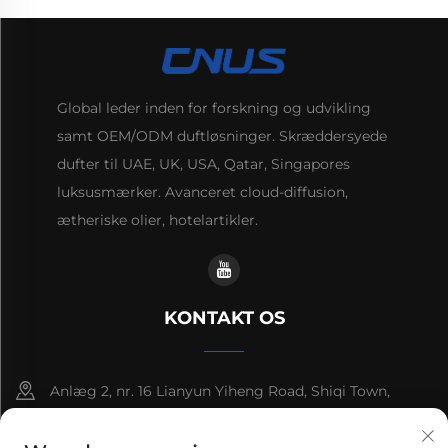
Global leder inden for forskning og udvikling
samt OEM/ODM duftløsninger. Skræddersyede
dufter til UAE, UK, USA, Qatar, Singapores
luksusmærker. Avanceret cloud-diffusion,
ætheriske olier, hotelartikler.
KONTAKT OS
Anlæg 2, nr. 16 Lianyun Yiheng Road, Shiqi Town,
Guangzhou, Guangdong, Kina