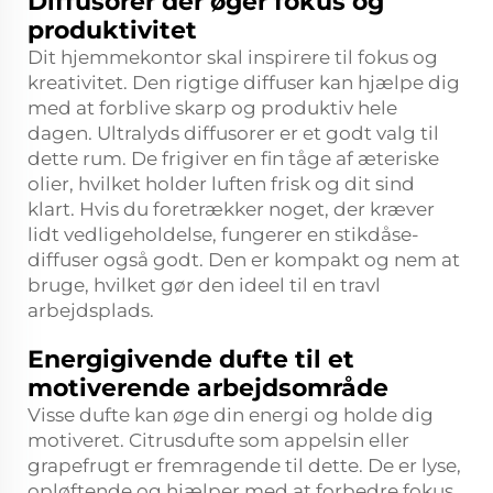
Diffusorer der øger fokus og
produktivitet
Dit hjemmekontor skal inspirere til fokus og
kreativitet. Den rigtige diffuser kan hjælpe dig
med at forblive skarp og produktiv hele
dagen. Ultralyds diffusorer er et godt valg til
dette rum. De frigiver en fin tåge af æteriske
olier, hvilket holder luften frisk og dit sind
klart. Hvis du foretrækker noget, der kræver
lidt vedligeholdelse, fungerer en stikdåse-
diffuser også godt. Den er kompakt og nem at
bruge, hvilket gør den ideel til en travl
arbejdsplads.
Energigivende dufte til et
motiverende arbejdsområde
Visse dufte kan øge din energi og holde dig
motiveret. Citrusdufte som appelsin eller
grapefrugt er fremragende til dette. De er lyse,
opløftende og hjælper med at forbedre fokus.