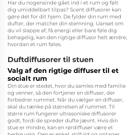
Har du nogensinde gået ind i et rum og følt
dig umiddelbart tilpas? Scent diffusorer kan
gøre det for dit hjem. De fylder din rum med
dufter, der matcher din stemning. Uanset om
du vil slappe af, få energi eller bare føle dig
behagelig, kan den rigtige diffusor helt ændre,
hvordan et rum føles.
Duftdiffusorer til stuen
Valg af den rigtige diffuser til et
socialt rum
Din stue er stedet, hvor du samles med familie
og venner, så den fortjener en diffuser, der
forbedrer rummet. Når du vælger en diffuser,
skal du tænke på størrelsen af rummet. Til
større rum fungerer ultrasoniske diffusorer
godt, fordi de spreder dufte jævnt. Hvis din
stue er mindre, kan en rørdiffuser være et
bedre valg. Den er enkel, stilfuld og optager