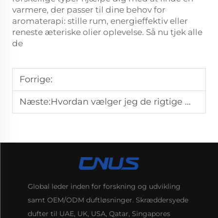
varmere, der passer til dine behov for
aromaterapi: stille rum, energieffektiv eller
reneste æteriske olier oplevelse. Så nu tjek alle
de
Forrige:
Næste:
Hvordan vælger jeg de rigtige æteriske olier til min aroma diffusor?
Global leder inden for forskning og udvikling
samt OEM/ODM duftløsninger. Skræddersyede
dufter til UAE, UK, USA, Qatar, Singapores