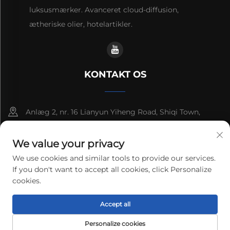
luksusmærker. Avanceret cloud-diffusion,
ætheriske olier, hotelartikler.
KONTAKT OS
Anlæg 2, nr. 16 Lianyun Yiheng Road, Shiqi Town,
Guangzhou, Guangdong, Kina
We value your privacy
+86-13192436782
We use cookies and similar tools to provide our services.
If you don't want to accept all cookies, click Personalize
[email protected]
cookies.
Copyright © 2025 cnus tech (guangdong) co.,ltd. Alle
Accept all
rettigheder forbeholdes.
Privatlivspolitik
Personalize cookies