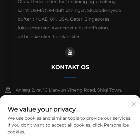
Global leder inden for forskning og udvikling
samt OEM/ODM duftløsninger. Skræddersyede
dufter til UAE, UK, USA, Qatar, Singapores
luksusmærker. Avanceret cloud-diffusion,
ætheriske olier, hotelartikler.
KONTAKT OS
Anlæg 2, nr. 16 Lianyun Yiheng Road, Shiqi Town,
Guangzhou, Guangdong, Kina
We value your privacy
+86-13192436782
We use cookies and similar tools to provide our services.
If you don't want to accept all cookies, click Personalize
[email protected]
cookies.