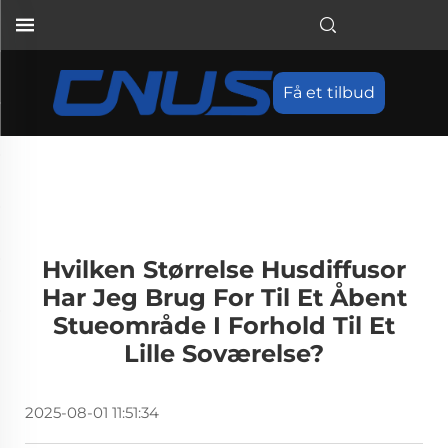
Få et tilbud
Hvilken Størrelse Husdiffusor
Har Jeg Brug For Til Et Åbent
Stueområde I Forhold Til Et
Lille Soværelse?
2025-08-01 11:51:34