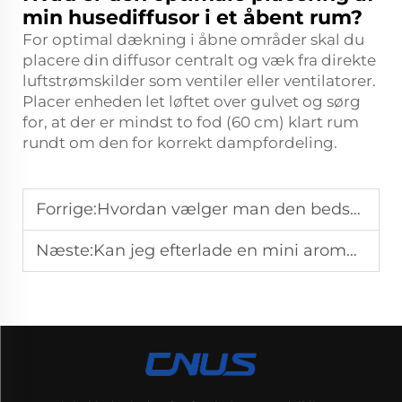
min husediffusor i et åbent rum?
For optimal dækning i åbne områder skal du
placere din diffusor centralt og væk fra direkte
luftstrømskilder som ventiler eller ventilatorer.
Placer enheden let løftet over gulvet og sørg
for, at der er mindst to fod (60 cm) klart rum
rundt om den for korrekt dampfordeling.
Forrige:
Hvordan vælger man den bedste rumdiffusor til forskellige rumstørrelser?
Næste:
Kan jeg efterlade en mini aromaterapi-diffusor i gang hele natten uden helbredsrisiko?