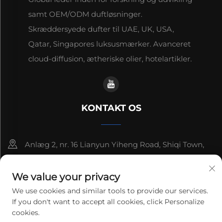
samt OEM/ODM duftløsninger.
Skræddersyede dufter til UAE, UK, USA,
Qatar, Singapores luksusmærker. Avanceret
cloud-diffusion, ætheriske olier, hotelartikler.
KONTAKT OS
Anlæg 2, nr. 16 Lianyun Yiheng Road, Shiqi Town,
Guangzhou, Guangdong, Kina
We value your privacy
+86-13192436782
We use cookies and similar tools to provide our services.
If you don't want to accept all cookies, click Personalize
[email protected]
cookies.