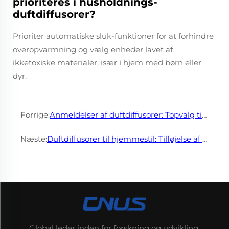
prioriteres i husholdnings-
duftdiffusorer?
Prioriter automatiske sluk-funktioner for at forhindre
overopvarmning og vælg enheder lavet af
ikketoxiske materialer, især i hjem med børn eller
dyr.
Forrige:
Anmeldelser af duftdiffusorer: Topvalg til at skabe en unik hjemmeduft
Næste:
Duftdiffusorer til hjemmestil: Tilføjelse af stil og duft til din rum
Global leder inden for forskning og udvikling