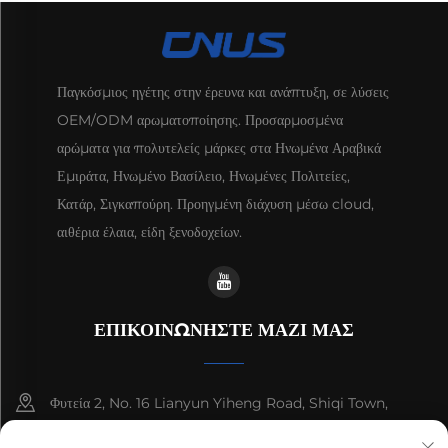
Παγκόσμιος ηγέτης στην έρευνα και ανάπτυξη, σε λύσεις
OEM/ODM αρωματοποίησης. Προσαρμοσμένα
αρώματα για πολυτελείς μάρκες στα Ηνωμένα Αραβικά
Εμιράτα, Ηνωμένο Βασίλειο, Ηνωμένες Πολιτείες,
Κατάρ, Σιγκαπούρη. Προηγμένη διάχυση μέσω cloud,
αιθέρια έλαια, είδη ξενοδοχείων.
ΕΠΙΚΟΙΝΩΝΗΣΤΕ ΜΑΖΙ ΜΑΣ
Φυτεία 2, No. 16 Lianyun Yiheng Road, Shiqi Town,
Guangzhou, Guangdong, China