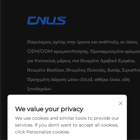
Παγκόσμιος ηγέτης στην έρευνα και ανάπτυξη, σε λύσεις
OEM/ODM αρωματοποίησης. Προσαρμοσμένα αρώματ
για πολυτελείς μάρκες στα Ηνωμένα Αραβικά Εμιράτα,
Ηνωμένο Βασίλειο, Ηνωμένες Πολιτείες, Κατάρ, Σιγκαπο
Προηγμένη διάχυση μέσω cloud, αιθέρια έλαια, είδη
ξενοδοχείων.
We value your privacy
We use cookies and similar tools to provide our
services. If you don't want to accept all cookies,
click Personalize cookies.