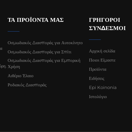
ΤΑ ΠΡΟΪΌΝΤΑ ΜΑΣ
ΓΡΉΓΟΡΟΙ
ΣΎΝΔΕΣΜΟΙ
Οσμωδιακός Διασποράς για Αυτοκίνητο
α
Αρχική σελίδα
Οσμωδιακός Διασποράς για Σπίτι
Ποιοι Είμαστε
Οσμωδιακός Διασποράς για Εμπορική
ύρη.
Χρήση
Προϊόντα
Αιθέριο Έλαιο
Ειδήσεις
Ροδιακός Διασποράς
Epi Koinonia
Ιστολόγιο