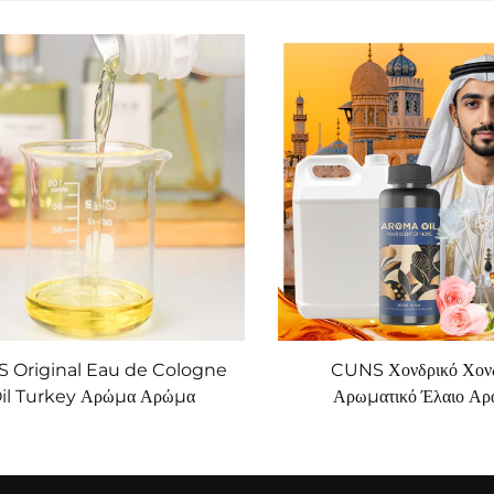
 Original Eau de Cologne
CUNS Χονδρικό Χον
il Turkey Αρώμα Αρώμα
Αρωματικό Έλαιο Αρ
ιακό Έλαιο Αρώμα Μαγγανρίνη
Αρωματικό Γαλλικό Αρωμα
λαιά Για Μηχανή Μυρωσίου
Μακροχρόνιο Διαχ
Διασκορπιστή