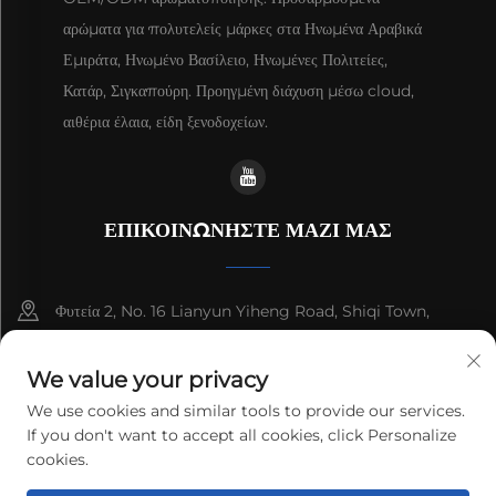
αρώματα για πολυτελείς μάρκες στα Ηνωμένα Αραβικά
Εμιράτα, Ηνωμένο Βασίλειο, Ηνωμένες Πολιτείες,
Κατάρ, Σιγκαπούρη. Προηγμένη διάχυση μέσω cloud,
αιθέρια έλαια, είδη ξενοδοχείων.
ΕΠΙΚΟΙΝΩΝΗΣΤΕ ΜΑΖΙ ΜΑΣ
Φυτεία 2, No. 16 Lianyun Yiheng Road, Shiqi Town,
Guangzhou, Guangdong, China
We value your privacy
+86-13192436782
We use cookies and similar tools to provide our services.
If you don't want to accept all cookies, click Personalize
[email protected]
cookies.