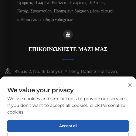
Εμιράτα, Ηνωμένο Βασίλειο, Ηνωμένες Πολιτείες,
Κατάρ, Σιγκαπούρη. Προηγμένη διάχυση μέσω cloud,
αιθέρια έλαια, είδη ξενοδοχείων.
ΕΠΙΚΟΙΝΩΝΗΣΤΕ ΜΑΖΙ ΜΑΣ
Φυτεία 2, No. 16 Lianyun Yiheng Road, Shiqi Town,
Guangzhou, Guangdong, China
We value your privacy
+86-13192436782
We use cookies and similar tools to provide our services.
If you don't want to accept all cookies, click Personalize
[email protected]
cookies.
Accept all
Δικαιώματα πνευματικής ιδιοκτησίας © 2025 cnus tech (guangdong)
co.,ltd. Πάντα διατηρούνται.
Πολιτική απορρήτου