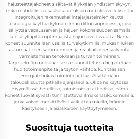
hajusteettajakoneet sisältävät älykkään yhdistämiskyvyn,
mikä mahdollistaa kaukosuorituksen mobiilisovelluksin tai
integroitujen rakennushallintajärjestelmien kautta.
Teknologia käyttää kylmän ilman diffuusioprosessia, joka
säilyttää vapaussarven ja hajuen kokonaisuuden samalla
kun se ylläpitää optimaalista hajuesoveltuvuutta. Nämä
koneet suunnitellaan useilla turvakytkimillä, mukaan lukien
automaattinen sammuminen ja reaaliaikainen valvonta,
varmistamaan tehokkaan ja turvan toiminnan.
Järjestelmän modulaarisessa suunnittelussa helpotetaan
huoltotoimenpiteitä ja täytön vaihtoa, kun taas sen
energiatehokas toiminta auttaa säilyttämään
taloudellisuutta pitkällä ajanjaksolla. Olipa ne käytössä
myymälissä, hotellissa, toimistoissa tai kodissa, nämä
koneet luovat syvästi tunnistettavia ilmakehäsikokemuksia,
jotka voivat merkittävästi vaikuttaa mieliin, brändin
käsitykseen ja asiakkaiden käyttäytymiseen.
Suosittuja tuotteita