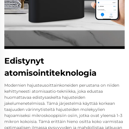
Edistynyt
atomisointiteknologia
Modernien hajusteusoittainkoneiden perustana on niiden
kehittyneesti atomisaatio-tekniikka, joka edustaa
huomattavaa edistysaskelta hajusteiden
jakelumenetelmissä. Tämä järjestelmä käyttää korkean
taajuuden värinnytisteitä hajusteiden molekyylien
hajoamiseksi mikroskooppisiin osiin, jotka ovat yleensä 1–3
mikron kokoisia. Tämä erittäin hieno ositta koko varmistaa
optimaalisen ilmassa pysyvyyden ja mahdollistaa jatkuvan