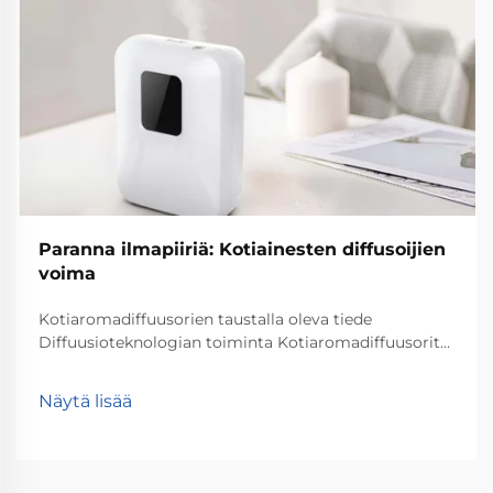
Paranna ilmapiiriä: Kotiainesten diffusoijien
voima
Kotiaromadiffuusorien taustalla oleva tiede
Diffuusioteknologian toiminta Kotiaromadiffuusorit
toimivat taikuuttaan diffuusioteknologian avulla, joka
leventää hajumolekyylejä huoneen ympärille.
Näytä lisää
Periaatteessa se, mitä tapahtuu, on että ne
aromakkaat öljyhiukkaset saapuvat...