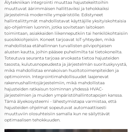
Älytekniikan integrointi muuttaa hajustekeittoihin
muuttuvat äärimmäisen hallittaviksi ja tehokkaiksi
järjestelmiä modernille ympäristölle. Edistyneet
hallintaliittymät mahdollistavat käyttäjille yksityiskohtaisia
ajo-ohjelmien luonnin, jotka sovitetaan laitoksen
toimintaan, asiakkaiden liikenneputkiin tai henkilökohtaisiin
suosikkiohjeisiin. Koneet tarjoavat IoT-yhteyden, mikä
mahdollistaa etähallinnan turvallisten pilvipohjaisen
alusten kautta, joihin pääsee puhelimilta tai tietokoneilta.
Toteutuva seuranta tarjoaa arvokasta tietoa hajusteiden
tasosta, kulutusnopeudesta ja järjestelmän suorituskyvystä,
mikä mahdollistaa ennakoivan huoltotoimenpiteiden ja
optimoinnin. Integrointimahdollisuudet laajenevat
rakennushallintojärjestelmiin, mikä mahdollistaa
hajusteiden ratkaisun toiminnan yhdessä HVAC-
järjestelmien ja muiden ympäristöhallintotapojen kanssa.
Tämä älyekosysteemi - lähestymistapa varmistaa, että
hajusteiden ohjelmat sopeutuvat automaattisesti
muuttuviin olosuhteisiin samalla kun ne säilyttävät
optimaalisen tehokkuuden.