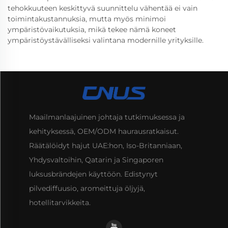
tehokkuuteen keskittyvä suunnittelu vähentää ei vain
toimintakustannuksia, mutta myös minimoi
ympäristövaikutuksia, mikä tekee nämä koneet
ympäristöystävälliseksi valintana modernille yrityksille.
Maailmanlaajuinen johtaja tutkimuksessa ja
kehityksessä, OEM/ODM haurausratkaisut.
Räätälöidyt hajut UAE:hon, Iso-Britanniaan,
Yhdysvaltoihin, Qatarin ja Singaporen
luksusbrändejen käyttöön. Edistynyt
pilvediffuusio, aromeittuja öljyjä,
hotellitarvikkeita.