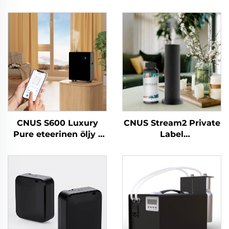
CNUS S600 Luxury
CNUS Stream2 Private
Pure eteerinen öljy -
Label
tuoksukone Custom
alumiiniseospistoke
Logo -aromidiffuusori
150 ml Flora Scent Oil
Wifi Control -
Cold Mist Wireless
sähköinen
Smart WIFI Control
ilmanraikastin
Aroma diffuusori