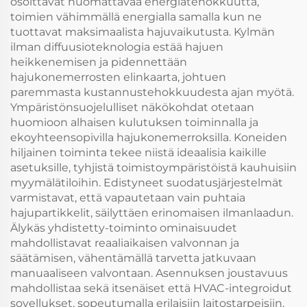
osoittavat huomattavaa energiatehokkuutta,
toimien vähimmällä energialla samalla kun ne
tuottavat maksimaalista hajuvaikutusta. Kylmän
ilman diffuusioteknologia estää hajuen
heikkenemisen ja pidennettään
hajukonemerrosten elinkaarta, johtuen
paremmasta kustannustehokkuudesta ajan myötä.
Ympäristönsuojelulliset näkökohdat otetaan
huomioon alhaisen kulutuksen toiminnalla ja
ekoyhteensopivilla hajukonemerroksilla. Koneiden
hiljainen toiminta tekee niistä ideaalisia kaikille
asetuksille, tyhjistä toimistoympäristöistä kauhuisiin
myymälätiloihin. Edistyneet suodatusjärjestelmät
varmistavat, että vapautetaan vain puhtaia
hajupartikkelit, säilyttäen erinomaisen ilmanlaadun.
Älykäs yhdistetty-toiminto ominaisuudet
mahdollistavat reaaliaikaisen valvonnan ja
säätämisen, vähentämällä tarvetta jatkuvaan
manuaaliseen valvontaan. Asennuksen joustavuus
mahdollistaa sekä itsenäiset että HVAC-integroidut
sovellukset, sopeutumalla erilaisiin laitostarpeisiin.