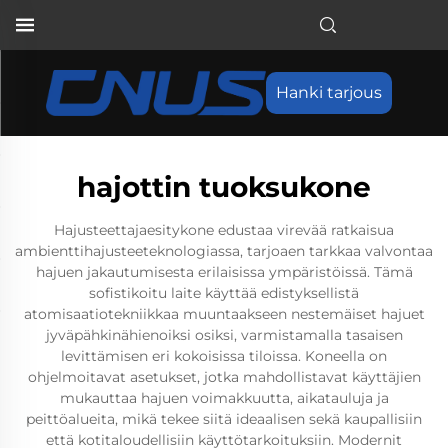
Hanki tarjous
hajottin tuoksukone
Hajusteettajaesitykone edustaa virevää ratkaisua
ambienttihajusteeteknologiassa, tarjoaen tarkkaa valvontaa
hajuen jakautumisesta erilaisissa ympäristöissä. Tämä
sofistikoitu laite käyttää edistyksellistä
atomisaatiotekniikkaa muuntaakseen nestemäiset hajuet
jyväpähkinähienoiksi osiksi, varmistamalla tasaisen
levittämisen eri kokoisissa tiloissa. Koneella on
ohjelmoitavat asetukset, jotka mahdollistavat käyttäjien
mukauttaa hajuen voimakkuutta, aikatauluja ja
peittöalueita, mikä tekee siitä ideaalisen sekä kaupallisiin
että kotitaloudellisiin käyttötarkoituksiin. Modernit