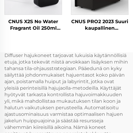
CNUS X2S No Water
CNUS PRO2 2023 Suuri
Fragrant Oil 250ml
kaupallinen
Battery Fragrance
tuoksupistoke
Tuoksuhajotin
aerosolituoksuannosteli
Machine Home
Sähköinen LVI-
Ilmanraikastin
öljynraikastinlaite
Diffuser hajukoneet tarjoavat lukuisia käytännöllisiä
Aromihajotin
etuja, jotka tekevät niistä arvokkaan lisäyksen mihin
tahansa tila-ohjausstrategiaan. Pääedunä on kyky
säilyttää johdonmukaiset hajuentasot koko päivän
ajan, poistamalla huiput ja labyrintit, jotka ovat
yleisiä perinteisillä hajujaolla-metodeilla. Käyttäjät
hyötyvät tarkasta kontrollista hajuvoimakkuuden
yli, mikä mahdollistaa mukautuksen tilan koon ja
halutun vaikutuksen perusteella. Automatisoitu
ajastusominaisuus varmistaa optimaalisen hajuen
jakelun huippuajoina ja säästää resursseja
vähemmän kiireisillä aikoina. Nämä koneet