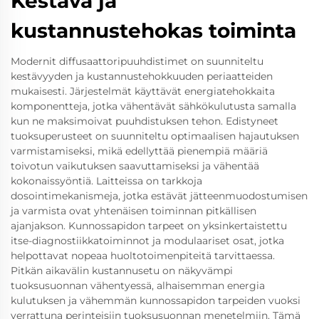
Kestävä ja
kustannustehokas toiminta
Modernit diffusaattoripuuhdistimet on suunniteltu
kestävyyden ja kustannustehokkuuden periaatteiden
mukaisesti. Järjestelmät käyttävät energiatehokkaita
komponentteja, jotka vähentävät sähkökulutusta samalla
kun ne maksimoivat puuhdistuksen tehon. Edistyneet
tuoksuperusteet on suunniteltu optimaalisen hajautuksen
varmistamiseksi, mikä edellyttää pienempiä määriä
toivotun vaikutuksen saavuttamiseksi ja vähentää
kokonaissyöntiä. Laitteissa on tarkkoja
dosointimekanismeja, jotka estävät jätteenmuodostumisen
ja varmista ovat yhtenäisen toiminnan pitkällisen
ajanjakson. Kunnossapidon tarpeet on yksinkertaistettu
itse-diagnostiikkatoiminnot ja modulaariset osat, jotka
helpottavat nopeaa huoltotoimenpiteitä tarvittaessa.
Pitkän aikavälin kustannusetu on näkyvämpi
tuoksusuonnan vähentyessä, alhaisemman energia
kulutuksen ja vähemmän kunnossapidon tarpeiden vuoksi
verrattuna perinteisiin tuoksusuonnan menetelmiin. Tämä