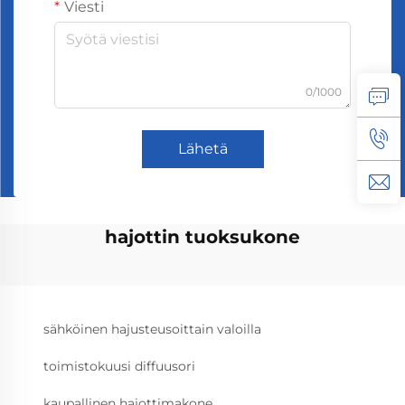
Viesti
0/1000
Lähetä
hajottin tuoksukone
sähköinen hajusteusoittain valoilla
toimistokuusi diffuusori
kaupallinen hajottimakone