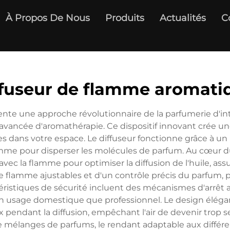
À Propos De Nous
Produits
Actualités
C
ffuseur de flamme aromati
te une approche révolutionnaire de la parfumerie d'inté
vancée d'aromathérapie. Ce dispositif innovant crée un
les dans votre espace. Le diffuseur fonctionne grâce à un
lamme pour disperser les molécules de parfum. Au cœur d
ec la flamme pour optimiser la diffusion de l'huile, ass
de flamme ajustables et d'un contrôle précis du parfum, 
éristiques de sécurité incluent des mécanismes d'arrêt 
un usage domestique que professionnel. Le design élégant
endant la diffusion, empêchant l'air de devenir trop se
 de mélanges de parfums, le rendant adaptable aux différ