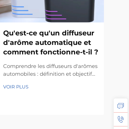
Qu'est-ce qu'un diffuseur
Un
d'arôme automatique et
pa
comment fonctionne-t-il ?
Qu
de
Comprendre les diffuseurs d'arômes
automobiles : définition et objectif
Cré
principaux Les diffuseurs d'arômes
à de
VOIR PLUS
automobiles répandent des huiles
prof
VOI
essentielles dans l'air, délivrant ainsi
hôte
les effets thérapeutiques associés à
simp
l'aromathérapie. En résumé, ils
con
aident les gens à...
pro