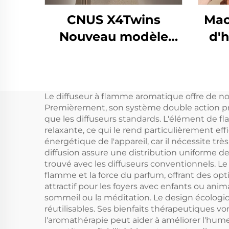
CNUS X4Twins
Mac
Nouveau modèle
d'h
Diffuseur d'huiles
pur
essentielles
S
Désodorisant en
d'a
Le diffuseur à flamme aromatique offre de no
gros pour magasin
Premièrement, son système double action procu
Bureau
que les diffuseurs standards. L'élément de fl
relaxante, ce qui le rend particulièrement effi
énergétique de l'appareil, car il nécessite t
diffusion assure une distribution uniforme d
trouvé avec les diffuseurs conventionnels. Le s
flamme et la force du parfum, offrant des opt
attractif pour les foyers avec enfants ou ani
sommeil ou la méditation. Le design écologi
réutilisables. Ses bienfaits thérapeutiques
l'aromathérapie peut aider à améliorer l'hum