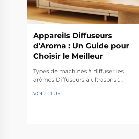
Appareils Diffuseurs
d'Aroma : Un Guide pour
Choisir le Meilleur
Types de machines à diffuser les
arômes Diffuseurs à ultrasons :
Humidité et parfum subtil pour les
VOIR PLUS
chambres Les diffuseurs à ultrasons
fonctionnent en créant de
minuscules vibrations qui
propagent les huiles essentielles
dans l'air, accomplissant en fait
deux choses à la fois. Ce qui se