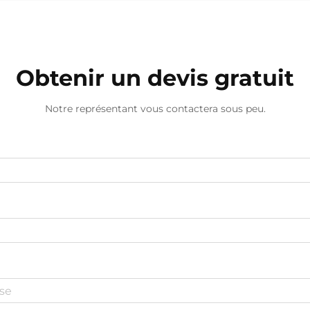
économie d'énergie en surveillant et
en ajustant constamment la
quantité de...
Obtenir un devis gratuit
Notre représentant vous contactera sous peu.