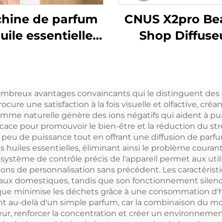
hine de parfum
CNUS X2pro Be
uile essentielle
Shop Diffuse
e de luxe CNUS
d'arômes
600 Diffuseur
professionnel
rômes avec logo
commercial p
mbreux avantages convaincants qui le distinguent des s
personnalisé
parfums, huil
re une satisfaction à la fois visuelle et olfactive, cré
Contrôle Wifi
essentielles 
amme naturelle génère des ions négatifs qui aident à pur
cace pour promouvoir le bien-être et la réduction du stres
Machine de
parfums d'hôt
rès peu de puissance tout en offrant une diffusion de pa
désodorisant
es huiles essentielles, éliminant ainsi le problème cour
ystème de contrôle précis de l'appareil permet aux utilisat
électrique
ions de personnalisation sans précédent. Les caractérist
maux domestiques, tandis que son fonctionnement silenci
que minimise les déchets grâce à une consommation d'h
 vont au-delà d'un simple parfum, car la combinaison du
eur, renforcer la concentration et créer un environnemen