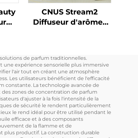
auty
CNUS Stream2
ur
Diffuseur d'arômes
en alliage
 et
d'aluminium à
our
brancher 150 ml avec
olutions de parfum traditionnelles.
es
brume froide et
ant une expérience sensorielle plus immersive
et
contrôle intelligent
ifier l'air tout en créant une atmosphère
s. Les utilisateurs bénéficient de l'efficacité
el
sans fil WIFI
rfum constante. La technologie avancée de
ant des zones de concentration de parfum
eurs d'ajuster à la fois l'intensité de la
iques de sécurité le rendent particulièrement
eux le rend idéal pour être utilisé pendant le
uile efficace et à des composants
 mouvement de la flamme et de
t plus productif. La construction durable