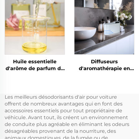
d'hôtel/salle de bain
appareil électronique
commerciale CNUS
sans eau pour CVC et
S3000TF
hôtel
Huile essentielle
Diffuseurs
d'arôme de parfum de
d'aromathérapie en
Turquie d'huile d'eau
aluminium CNUS X4
de Cologne originale
Diffuseur d'arômes
de CNUS huiles
intelligent sans eau
essentielles de
Diffuseur d'huile
Les meilleurs désodorisants d'air pour voiture
mandarine pour la
parfumée 360
offrent de nombreux avantages qui en font des
machine de parfum de
Atomiseur sans eau
accessoires essentiels pour tout propriétaire de
diffuseur
véhicule. Avant tout, ils créent un environnement
de conduite plus agréable en éliminant les odeurs
désagréables provenant de la nourriture, des
animaux domestiques, de la fumée ou de