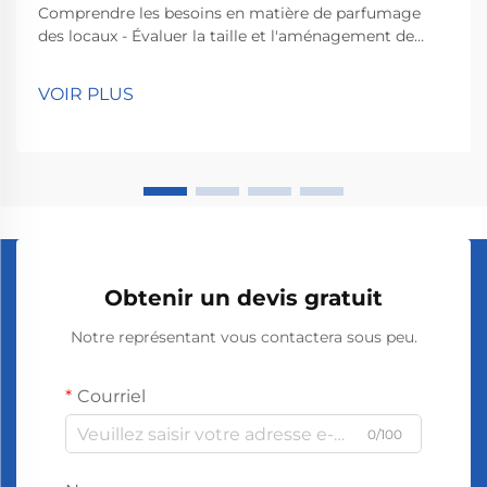
Comprendre les besoins en matière de parfumage
des locaux - Évaluer la taille et l'aménagement de
l'espace : Choisir la bonne machine à parfum pour un
bureau commence par la connaissance précise de
VOIR PLUS
l'espace. Mesurez d'abord la superficie car les grands
bureaux nécessitent des machines à parfum plus
puissantes.
Obtenir un devis gratuit
Notre représentant vous contactera sous peu.
Courriel
0/100