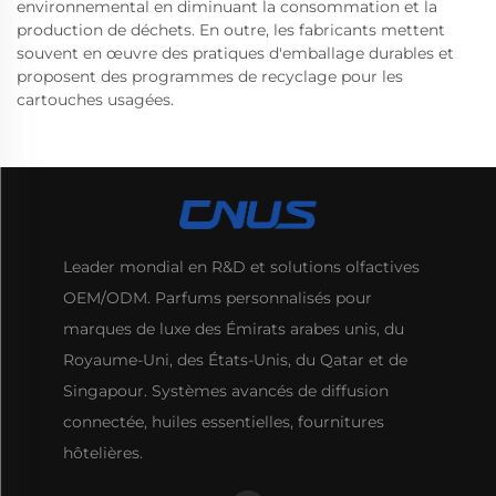
environnemental en diminuant la consommation et la
production de déchets. En outre, les fabricants mettent
souvent en œuvre des pratiques d'emballage durables et
proposent des programmes de recyclage pour les
cartouches usagées.
Leader mondial en R&D et solutions olfactives
OEM/ODM. Parfums personnalisés pour
marques de luxe des Émirats arabes unis, du
Royaume-Uni, des États-Unis, du Qatar et de
Singapour. Systèmes avancés de diffusion
connectée, huiles essentielles, fournitures
hôtelières.