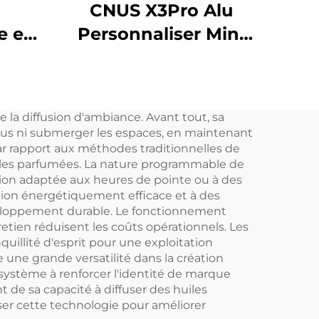
CNUS X3Pro Alu
e en
Personnaliser Mini
S X4
Portable 8 Parfums
ômes
Engrenage Corps En
s eau
Aluminium 10ML
la diffusion d'ambiance. Avant tout, sa
ile
Huile Parfumée Sans
idus ni submerger les espaces, en maintenant
0
Eau Diffuseur
par rapport aux méthodes traditionnelles de
huiles parfumées. La nature programmable de
 eau
D'arômes De Voiture
ation adaptée aux heures de pointe ou à des
ion énergétiquement efficace et à des
eloppement durable. Le fonctionnement
retien réduisent les coûts opérationnels. Les
quillité d'esprit pour une exploitation
une grande versatilité dans la création
système à renforcer l'identité de marque
de sa capacité à diffuser des huiles
ser cette technologie pour améliorer