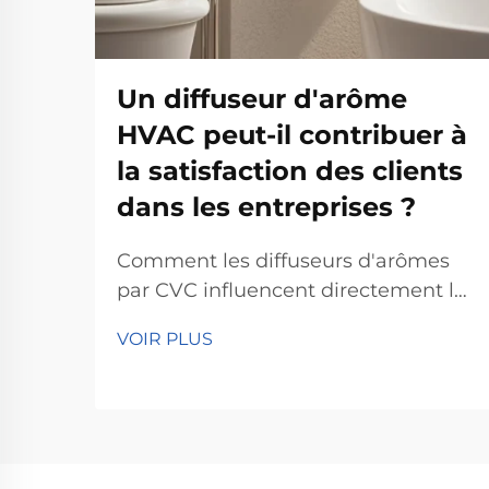
Un diffuseur d'arôme
HVAC peut-il contribuer à
la satisfaction des clients
dans les entreprises ?
Comment les diffuseurs d'arômes
par CVC influencent directement la
satisfaction client - La science des
VOIR PLUS
parfums et la réponse émotionnelle
: Comprendre comment les odeurs
agissent réellement sur notre
cerveau fait toute la différence
lorsqu'il s'agit de maintenir la