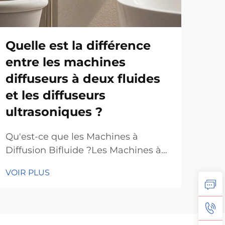
Quelle est la différence
Co
entre les machines
mei
diffuseurs à deux fluides
d'
et les diffuseurs
le
ultrasoniques ?
Cré
et r
Qu'est-ce que les Machines à
esp
Diffusion Bifluide ?Les Machines à
VOI
hôte
Diffusion Bifluide représentent un
VOIR PLUS
com
grand progrès dans le domaine de
de 
la technologie de diffusion olfactive,
com
car elles utilisent à la fois de l'air
l'ex
sous haute pression et un arôme