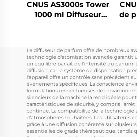
CNUS AS3000s Tower
CNUS
1000 ml Diffuseur
de p
d'huiles essentielles
pr
et d'arômes
comm
électrique
d'h
Le diffuseur de parfum offre de nombreux ava
Désodorisant en
pou
technologie d'atomisation avancée garantit u
aérosol Machine de
un équilibre parfait de l'intensité du parfum
diffusion, car le système de dispensation pr
parfum pour grande
l'appareil offre un contrôle sans précédent s
pièce commerciale
événements spécifiques. La conscience envi
formulations respectueuses de l'environne
silencieux de la machine la rend idéale pour 
caractéristiques de sécurité, y compris l'arrê
continue. La compatibilité de la technologie
d'atmosphères souhaitées. Les utilisateurs 
grâce à une diffusion cohérente sur plusieur
essentielles de grade thérapeutique, tandis 