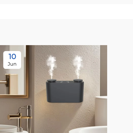
10
1
Jun
Ju