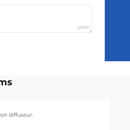
0/1000
ums
bon diffuseur.