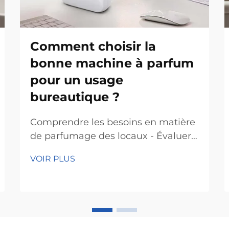
Comment choisir la
bonne machine à parfum
pour un usage
bureautique ?
Comprendre les besoins en matière
de parfumage des locaux - Évaluer
la taille et l'aménagement de
VOIR PLUS
l'espace : Choisir la bonne machine
à parfum pour un bureau
commence par la connaissance
précise de l'espace. Mesurez d'abord
la superficie car les grands bureaux