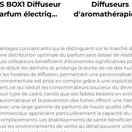
 BOX1 Diffuseur
Diffuseurs
arfum électrique
d'aromathérapi
ofessionnel et
aluminium CNU
ercial Diffuseur
Diffuseur d'ar
uiles parfumées
intelligent san
ntages convaincants qui le distinguent sur le marché de 
r tour d'arômes
Diffuseur d'hu
ne distribution optimale du parfum sans laisser de rés
parfumée 36
. Les utilisateurs bénéficient d'économies significatives 
écis réduit les déchets et prolonge la durée de vie des 
Atomiseur sans
ur les horaires de diffusion, permettant une personnalis
ronnementale est prise en compte grâce à une exploitat
ment, ce qui séduit les consommateurs soucieux du dév
tout type de cadre, tandis que ses faibles besoins en ent
t automatique et la prévention des fuites, offrent une tran
 avec une large gamme de parfums de haute qualité offre 
commerciaux apprécient particulièrement la capacité du 
s emplacements. Les établissements de santé bénéficient 
que les environnements de vente au détail peuvent utili