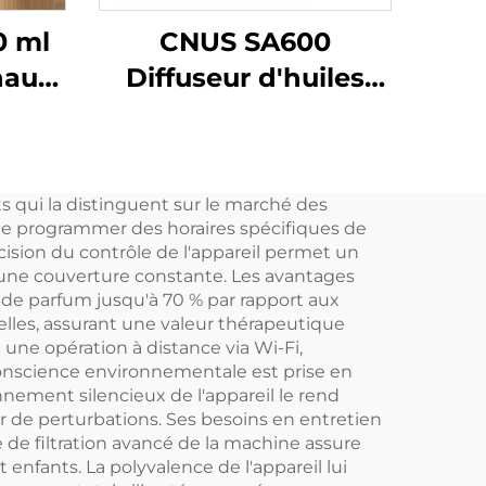
0 ml
CNUS SA600
haute
Diffuseur d'huiles
ôtel
essentielles en
ant
aluminium pour
parfum commercial,
 qui la distinguent sur le marché des
rfums
appareil électronique
 de programmer des horaires spécifiques de
'air
sans eau pour CVC et
ision du contrôle de l'appareil permet un
 une couverture constante. Les avantages
rfum
hôtel
s de parfum jusqu'à 70 % par rapport aux
ielles, assurant une valeur thérapeutique
une opération à distance via Wi-Fi,
conscience environnementale est prise en
ement silencieux de l'appareil le rend
er de perturbations. Ses besoins en entretien
de filtration avancé de la machine assure
nfants. La polyvalence de l'appareil lui