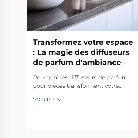
Transformez votre espace
: La magie des diffuseurs
de parfum d'ambiance
Pourquoi les diffuseurs de parfum
pour pièces transforment votre
espace Amélioration de l'humeur et
VOIR PLUS
réduction du stress Selon les
psychologues, les diffuseurs de
parfum pour pièces aident vraiment
à améliorer l'humeur et à réduire le
stress grâce à l'effet des odeurs sur