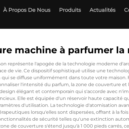
À Propos De Nous
Produits
Actualités
C
ure machine à parfumer la
son représente l'apogée de la technologie moderne d'aro
ace de vie. Ce dispositif sophistiqué utilise une technol
 fin qui se diffuse uniformément dans toute votre maison
sonnaliser l'intensité du parfum, la zone de couverture et
design élégant et contemporain qui s'accorde avec n'imp
cieux. Elle est équipée d'un réservoir haute capacité q
ramètres d'utilisation. La technologie d'atomisation avan
peutiques lorsqu'elles sont dispersées, offrant à la fois p
fonctionnalités de sécurité telles qu'une extinction autom
zone de couverture s'étend jusqu'à 1 000 pieds carrés, c