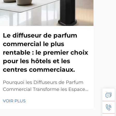
Le diffuseur de parfum
Co
commercial le plus
mei
rentable : le premier choix
d'
pour les hôtels et les
le
centres commerciaux.
Cré
et r
Pourquoi les Diffuseurs de Parfum
esp
Commercial Transforme les Espaces
VOI
hôte
d'HospitalitéLa Psychologie de
VOIR PLUS
com
l'Odeur dans l'Expérience ClientLe
de 
parfum influence nos émotions et
com