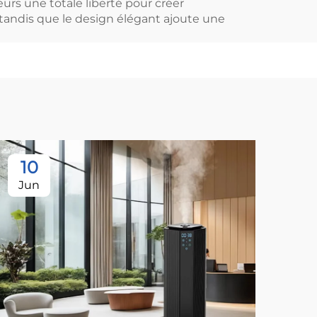
urs une totale liberté pour créer
, tandis que le design élégant ajoute une
10
1
Jun
Ju