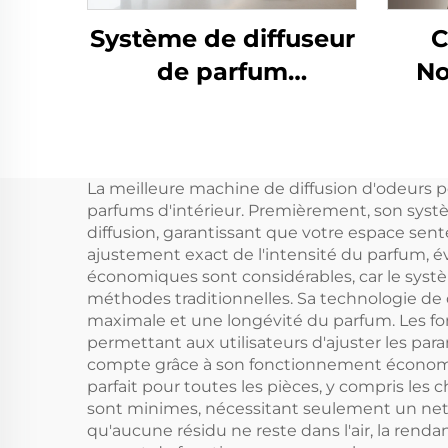
Système de diffuseur
C
de parfum
No
désodorisant pour
Di
salle de bain/bureau
d'hôtel/salle de bain
Dé
La meilleure machine de diffusion d'odeurs 
commerciale CNUS
gro
parfums d'intérieur. Premièrement, son systè
S3000TF
diffusion, garantissant que votre espace sen
ajustement exact de l'intensité du parfum, 
économiques sont considérables, car le systèm
méthodes traditionnelles. Sa technologie de di
maximale et une longévité du parfum. Les fon
permettant aux utilisateurs d'ajuster les p
compte grâce à son fonctionnement économe e
parfait pour toutes les pièces, y compris les
sont minimes, nécessitant seulement un nett
qu'aucune résidu ne reste dans l'air, la rend