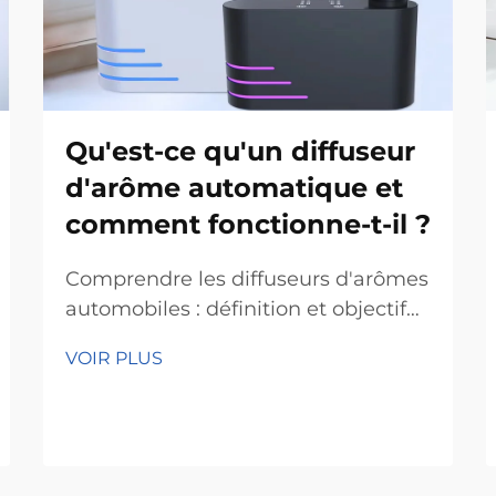
Qu'est-ce qu'un diffuseur
d'arôme automatique et
comment fonctionne-t-il ?
Comprendre les diffuseurs d'arômes
automobiles : définition et objectif
principaux Les diffuseurs d'arômes
VOIR PLUS
automobiles répandent des huiles
essentielles dans l'air, délivrant ainsi
les effets thérapeutiques associés à
l'aromathérapie. En résumé, ils
aident les gens à...