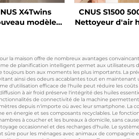
NUS X4Twins
CNUS S1500 50
uveau modèle
Nettoyeur d'air 
ffuseur d'huiles
pression pour h
essentielles
Parfum Nettoy
sodorisant en
pour huiles
pour la maison offre de nombreux avantages convaincants
s pour magasin
essentielles Pa
me de planification intelligent permet aux utilisateurs
Bureau
Rafraîchisseur d
te toujours bon aux moments les plus importants. La préc
évitant ainsi des odeurs accablantes tout en maintenant
Machine de pa
e d'utilisation efficace de l'huile peut réduire les coût
d'air
ffusion à air froid préserve l'intégrité des huiles essent
ctionnalités de connectivité de la machine permettent 
aramètres depuis n'importe où avec leur smartphone. La 
n énergie et ses composants recyclables. Le fonctionn
 chambres à coucher et les bureaux à domicile, sans caus
oyage occasionnel et des recharges d'huile. Le système 
ant sûre pour les ménages avec animaux de compagnie et e