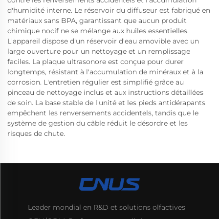
contre les renversements accidentels et l'accumulation
d'humidité interne. Le réservoir du diffuseur est fabriqué en
matériaux sans BPA, garantissant que aucun produit
chimique nocif ne se mélange aux huiles essentielles.
L'appareil dispose d'un réservoir d'eau amovible avec un
large ouverture pour un nettoyage et un remplissage
faciles. La plaque ultrasonore est conçue pour durer
longtemps, résistant à l'accumulation de minéraux et à la
corrosion. L'entretien régulier est simplifié grâce au
pinceau de nettoyage inclus et aux instructions détaillées
de soin. La base stable de l'unité et les pieds antidérapants
empêchent les renversements accidentels, tandis que le
système de gestion du câble réduit le désordre et les
risques de chute.
Leader mondial en R&D et solutions olfactives