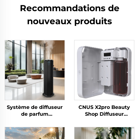
Recommandations de
nouveaux produits
Système de diffuseur
CNUS X2pro Beauty
de parfum
Shop Diffuseur
désodorisant pour
d'arômes
salle de bain/bureau
professionnel et
d'hôtel/salle de bain
commercial pour