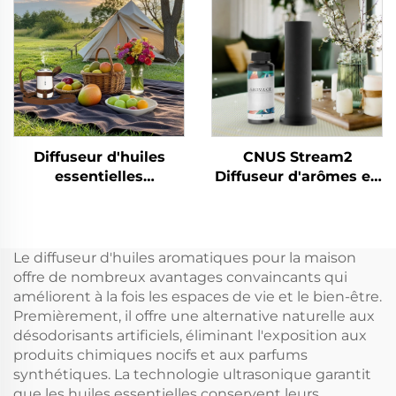
commerciale CNUS
parfums, huiles
S3000TF
essentielles et
parfums d'hôtel
Diffuseur d'huiles
CNUS Stream2
essentielles
Diffuseur d'arômes en
d'extérieur CUNS
alliage d'aluminium à
X3ART, diffuseur
brancher 150 ml avec
d'arômes sans eau,
brume froide et
désodorisant pour
contrôle intelligent
Le diffuseur d'huiles aromatiques pour la maison
voiture, sans eau
sans fil WIFI
offre de nombreux avantages convaincants qui
améliorent à la fois les espaces de vie et le bien-être.
Premièrement, il offre une alternative naturelle aux
désodorisants artificiels, éliminant l'exposition aux
produits chimiques nocifs et aux parfums
synthétiques. La technologie ultrasonique garantit
que les huiles essentielles conservent leurs