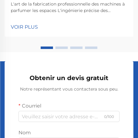
L'art de la fabrication professionnelle des machines à
parfumer les espaces L'ingénierie précise des
systèmes de diffusion d'arômes Concevoir
correctement l'ingénierie est essentiel lorsqu'on
VOIR PLUS
construit des systèmes de diffusion d'arômes
performants, car cela garantit que les odeurs se
propagent avec précision et...
Obtenir un devis gratuit
Notre représentant vous contactera sous peu.
Courriel
0/100
Nom