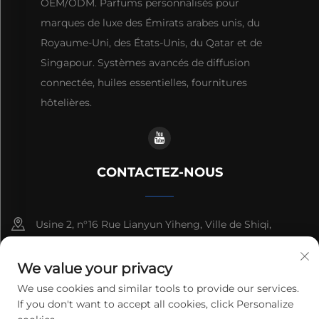
OEM/ODM. Parfums personnalisés pour
marques de luxe des Émirats arabes unis, du
Royaume-Uni, des États-Unis, du Qatar et de
Singapour. Systèmes avancés de diffusion
connectée, huiles essentielles, fournitures
hôtelières.
CONTACTEZ-NOUS
Usine 2, n°16 Rue Lianyun Yiheng, Ville de Shiqi,
Guangzhou, Guangdong, Chine
We value your privacy
+86-13192436782
We use cookies and similar tools to provide our services.
If you don't want to accept all cookies, click Personalize
[email protected]