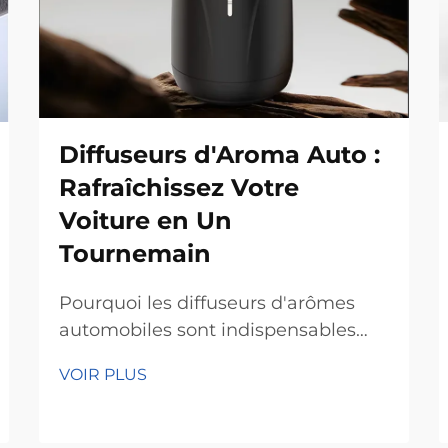
Diffuseurs d'Aroma Auto :
Rafraîchissez Votre
Voiture en Un
Tournemain
Pourquoi les diffuseurs d'arômes
automobiles sont indispensables
pour votre voiture Éliminez
VOIR PLUS
facilement les mauvaises odeurs
Les diffuseurs de parfum pour
voiture assurent vraiment un