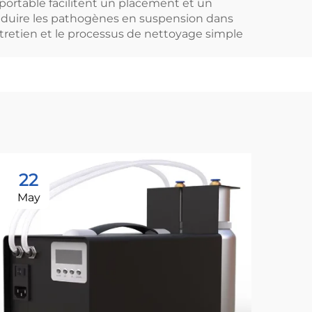
 portable facilitent un placement et un
r, réduire les pathogènes en suspension dans
entretien et le processus de nettoyage simple
22
1
May
Se