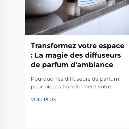
Transformez votre espace
: La magie des diffuseurs
de parfum d'ambiance
Pourquoi les diffuseurs de parfum
pour pièces transforment votre
espace Amélioration de l'humeur et
VOIR PLUS
réduction du stress Selon les
psychologues, les diffuseurs de
parfum pour pièces aident vraiment
à améliorer l'humeur et à réduire le