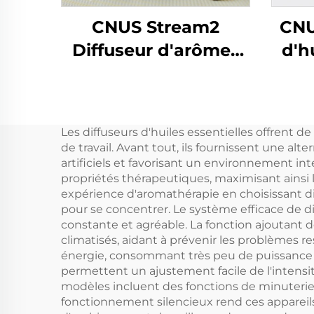
CNUS Stream2
CNU
Diffuseur d'arômes
d'h
en alliage
sans
d'aluminium à
brancher 150 ml avec
Déso
Les diffuseurs d'huiles essentielles offrent
brume froide et
de travail. Avant tout, ils fournissent une al
contrôle intelligent
artificiels et favorisant un environnement int
propriétés thérapeutiques, maximisant ainsi l
sans fil WIFI
expérience d'aromathérapie en choisissant dif
pour se concentrer. Le système efficace de 
constante et agréable. La fonction ajoutant 
climatisés, aidant à prévenir les problèmes 
énergie, consommant très peu de puissance 
permettent un ajustement facile de l'intensi
modèles incluent des fonctions de minuterie
fonctionnement silencieux rend ces appareils 