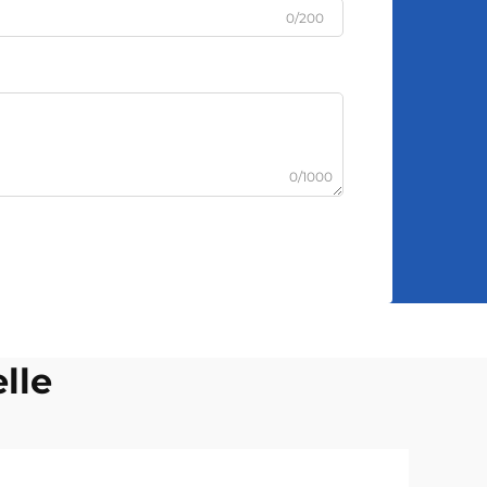
0/200
0/1000
elle