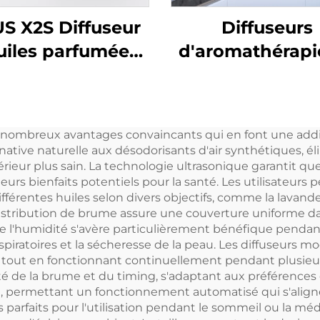
S X2S Diffuseur
Diffuseurs
uiles parfumées
d'aromathérapi
 eau 250 ml avec
aluminium CNU
batterie
Diffuseur d'ar
dorisant pour la
intelligent san
 de nombreux avantages convaincants qui en font une add
maison
Diffuseur d'hu
ternative naturelle aux désodorisants d'air synthétiques, 
parfumée 36
érieur plus sain. La technologie ultrasonique garantit que
eurs bienfaits potentiels pour la santé. Les utilisateurs
Atomiseur sans
férentes huiles selon divers objectifs, comme la lavand
distribution de brume assure une couverture uniforme d
de l'humidité s'avère particulièrement bénéfique pendan
respiratoires et la sécheresse de la peau. Les diffuseur
tout en fonctionnant continuellement pendant plusieu
té de la brume et du timing, s'adaptant aux préférences
, permettant un fonctionnement automatisé qui s'aligne 
parfaits pour l'utilisation pendant le sommeil ou la médi