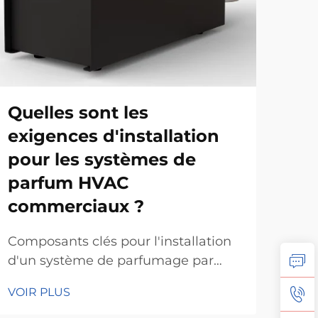
Quelles sont les
Un
exigences d'installation
pa
pour les systèmes de
Qu
parfum HVAC
de
commerciaux ?
Cré
à de
Composants clés pour l'installation
prof
d'un système de parfumage par
VOI
hôte
CVC dans un environnement
VOIR PLUS
simp
commercial - Évaluation de la
con