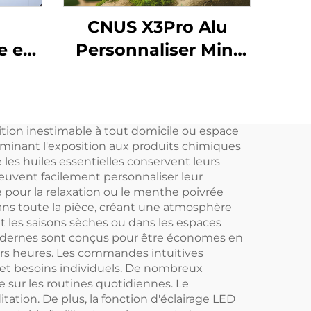
CNUS X3Pro Alu
e en
Personnaliser Mini
S X4
Portable 8 Parfums
ômes
Engrenage Corps En
s eau
Aluminium 10ML
ition inestimable à tout domicile ou espace
ile
Huile Parfumée Sans
éliminant l'exposition aux produits chimiques
0
Eau Diffuseur
 les huiles essentielles conservent leurs
 peuvent facilement personnaliser leur
 eau
D'arômes De Voiture
e pour la relaxation ou le menthe poivrée
ans toute la pièce, créant une atmosphère
t les saisons sèches ou dans les espaces
s modernes sont conçus pour être économes en
rs heures. Les commandes intuitives
 et besoins individuels. De nombreux
sur les routines quotidiennes. Le
tation. De plus, la fonction d'éclairage LED