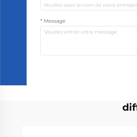
Message
dif