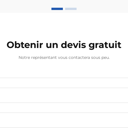
excellent travail pour se débarrasser
des mauvaises odeurs à l'intérieur
des véhicules et maintenir une
agréable senteur pendant que vous
conduisez. Ils libèrent...
Obtenir un devis gratuit
Notre représentant vous contactera sous peu.