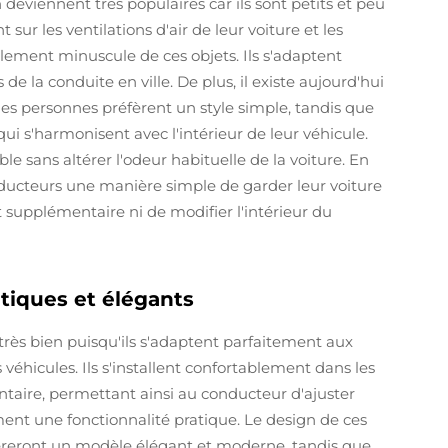
n deviennent très populaires car ils sont petits et peu
 sur les ventilations d'air de leur voiture et les
ellement minuscule de ces objets. Ils s'adaptent
e la conduite en ville. De plus, il existe aujourd'hui
nes personnes préfèrent un style simple, tandis que
i s'harmonisent avec l'intérieur de leur véhicule.
le sans altérer l'odeur habituelle de la voiture. En
ducteurs une manière simple de garder leur voiture
supplémentaire ni de modifier l'intérieur du
tiques et élégants
très bien puisqu'ils s'adaptent parfaitement aux
éhicules. Ils s'installent confortablement dans les
taire, permettant ainsi au conducteur d'ajuster
ment une fonctionnalité pratique. Le design de ces
éreront un modèle élégant et moderne, tandis que