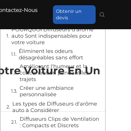
Table des matières
ontactez-Nous
Obtenir un
devis
POURQUOI Diffuseurs d'arôme
auto Sont indispensables pour
votre voiture
Éliminent les odeurs
désagréables sans effort
Améliorent l'humeur et la
otre Voiture En Un
concentration pendant les
trajets
Créer une ambiance
personnalisée
Les types de Diffuseurs d'arôme
auto à Considérer
Diffuseurs Clips de Ventilation
: Compacts et Discrets