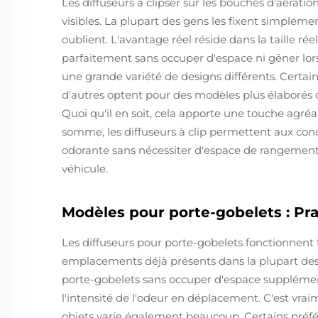
Les diffuseurs à clipser sur les bouches d'aératio
visibles. La plupart des gens les fixent simplement
oublient. L'avantage réel réside dans la taille ré
parfaitement sans occuper d'espace ni gêner lors d
une grande variété de designs différents. Certai
d'autres optent pour des modèles plus élaborés qu
Quoi qu'il en soit, cela apporte une touche agréab
somme, les diffuseurs à clip permettent aux con
odorante sans nécessiter d'espace de rangement 
véhicule.
Modèles pour porte-gobelets : Pra
Les diffuseurs pour porte-gobelets fonctionnent 
emplacements déjà présents dans la plupart des v
porte-gobelets sans occuper d'espace supplémen
l'intensité de l'odeur en déplacement. C'est vrai
objets varie également beaucoup. Certains préf