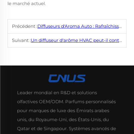
le marché actuel.
Précédent :
Diffuseurs d'Aroma Auto : Rafraîchissez Votre Voiture en Un Tournemain
Suivant :
Un diffuseur d'arôme HVAC peut-il contribuer à la satisfaction des clients dans les entreprises ?
Leader mondial en R&D et solutions
olfactives OEM/ODM. Parfums personnalisés
pour marques de luxe des Émirats arabes
unis, du Royaume-Uni, des États-Unis, du
Qatar et de Singapour. Systèmes avancés de