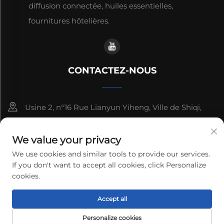
diffusion connectée, huiles essentielles,
fournitures hôtelières.
CONTACTEZ-NOUS
Usine 2, n°16 Rue Lianyun Yiheng, Ville de Shiqi,
Guangzhou, Guangdong, Chine
We value your privacy
+86-13192436782
We use cookies and similar tools to provide our services.
If you don't want to accept all cookies, click Personalize
[email protected]
cookies.
Droits d'auteur © 2025 cnus tech (guangdong) co.,ltd. Tous
Accept all
droits réservés.
Politique de confidentialité
Personalize cookies