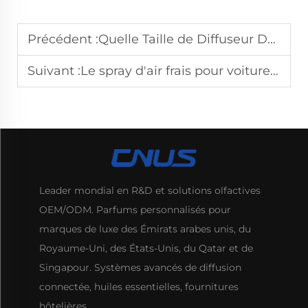
Précédent :
Quelle Taille de Diffuseur Domestique Dois-je Choisir pour un Salon Ouvert par Rapport à une Petite Chambre à Coucher ?
Suivant :
Le spray d'air frais pour voiture naturel est-il sûr à haute température ?
Leader mondial en R&D et solutions olfactives
OEM/ODM. Parfums personnalisés pour
marques de luxe des Émirats arabes unis, du
Royaume-Uni, des États-Unis, du Qatar et de
Singapour. Systèmes avancés de diffusion
connectée, huiles essentielles, fournitures
hôtelières.