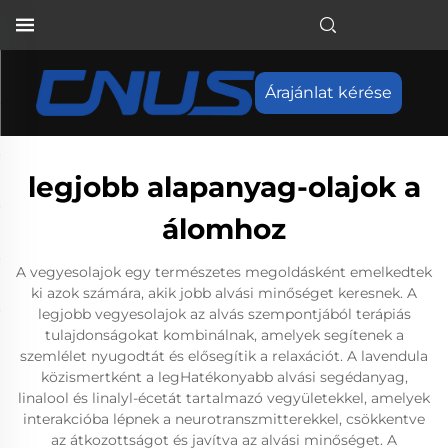
Árajánlat kérése
legjobb alapanyag-olajok a
álomhoz
A vegyesolajok egy természetes megoldásként emelkedtek
ki azok számára, akik jobb alvási minőséget keresnek. A
legjobb vegyesolajok az alvás szempontjából terápiás
tulajdonságokat kombinálnak, amelyek segítenek a
szemlélet nyugodtát és elősegítik a relaxációt. A lavendula
közismertként a legHatékonyabb alvási segédanyag,
linalool és linalyl-écetát tartalmazó vegyületekkel, amelyek
interakcióba lépnek a neurotranszmitterekkel, csökkentve
az átkozottságot és javítva az alvási minőséget. A