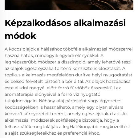
Képzalkodásos alkalmazási
módok
A kócos olajok a hálásához többféle alkalmazási módszerrel
használhatók, mindegyik egyedi előnyökkel. A
legnépszerűbb módszer a disszingció, amely lehetővé teszi
az olajok egész éjszaka történő konzisztens elosztását. A
topikus alkalmazás megfelelően durítva helyi nyugodtatást
és belseő felvételt biztosít a bőr által. Az olajok hozzáadása
este aludni megyél előtt forró fürdőhöz összeesküli az
aromaterápia előnyeivel a forró víz nyugtató
tulajdonságain. Néhány olaj párósként vagy ágyezetes
ködösségekben is használható, amely egy olyan alvásra
kedvező környezetet teremt, amely egész éjszaka tart. Az
alkalmazási módszerek sokfélesége biztosítja, hogy a
felhasználók megtalálják a legHatékonyabb megközelítést
a saját szükségleteikhez és preferenciáikhoz.