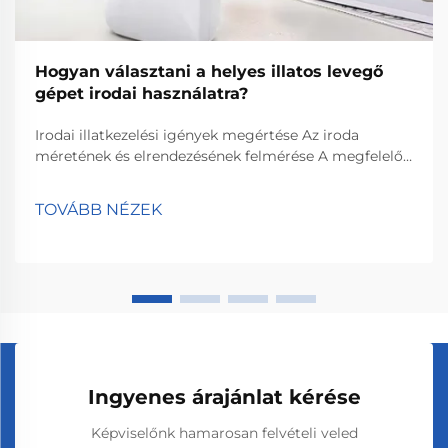
Hogyan választani a helyes illatos levegő
gépet irodai használatra?
Irodai illatkezelési igények megértése Az iroda
méretének és elrendezésének felmérése A megfelelő
illatgép kiválasztásához először ismerni kell a
tényleges tér nagyságát. Mérje ki a
TOVÁBB NÉZEK
négyzetmétereket, mivel a nagyobb irodák erősebb
illatdisztribúciót igényelnek. A...
Ingyenes árajánlat kérése
Képviselőnk hamarosan felvételi veled