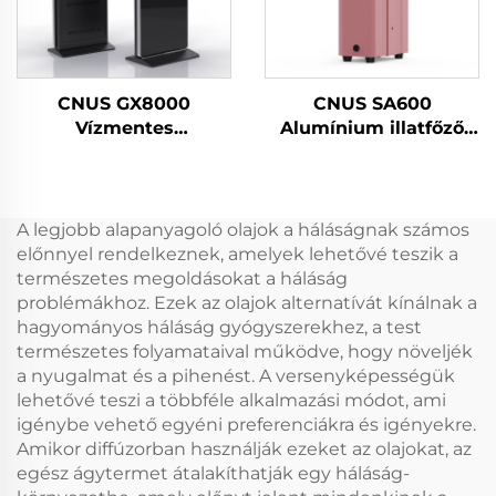
CNUS GX8000
CNUS SA600
Vízmentes
Alumínium illatfőző
kiskereskedelmi kiadó
olíva Aroma
Nagy tér
Kereskedelmi
Professzionális aroma
illatfőzőgép
diffuser illatrendszer
Elektronikus illatfőző
A legjobb alapanyagoló olajok a háláságnak számos
LCD érintőképernyő
vízmentes hvac
előnnyel rendelkeznek, amelyek lehetővé teszik a
Kioszk
Diffuser Hotel
természetes megoldásokat a háláság
problémákhoz. Ezek az olajok alternatívát kínálnak a
hagyományos háláság gyógyszerekhez, a test
természetes folyamataival működve, hogy növeljék
a nyugalmat és a pihenést. A versenyképességük
lehetővé teszi a többféle alkalmazási módot, ami
igénybe vehető egyéni preferenciákra és igényekre.
Amikor diffúzorban használják ezeket az olajokat, az
egész ágytermet átalakíthatják egy háláság-