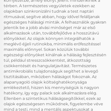
környezetbe, amely előnyt jelent mindenkinek a
térben. A természetes vegyületek ezekben az
olajokban szinkronizálni tudnak a test naptári
ritmusával, segítve abban, hogy idővel felálljanak
egészséges hálásági minták. A felhasználók gyakran
jelentik be a jobb alvási minőséget már az első
alkalmazások után, továbbfejlődve a hosszútávú
előnyökkel. Az olajok könnyen integrálhatók a
meglévő éjjeli rutinokba, minimális erőfeszítéssel
maximális előnnyel. Sokan közülük további
egészségi előnyöket kínálnak a háláság fejlesztésén
túl, például stresszcsökkentést, átkozottság
csökkentését és hangulatjavítást. Természetes
antimikrobiális tulajdonságuk segíthet a levegő
tisztításában, miközben háláságot fokoznak. Az
alapanyagoló olajok költséghatékonysága
emlékeztető, hiszen kis mennyiségük is nagyon
hatékony, így egy palack sok alkalmazásra elég.
Ellenben a szintetikus háláságsegítőkkel, ezek az
olajok egészségesen működnek, figyelembe véve
mind a testi, mind a mentális aspektusokat a