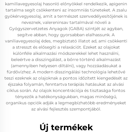
kamillavegyesolaj hasonló előnyökkel rendelkezik, apigenin
tartalma segít csökkenteni az insomniás tüneteket. A zsalu
gyökérvegyesolaj, amit a természet szenvedélyesítőjének is
neveznek, valereninsav tartalmával növeli a
Gyógyszervetzetes Anyagok (GABA) szintjét az agyban,
segítve abban, hogy gyorsabban elalhassunk. A
vaníliavegyesolaj édes, megbiztató illatot ad, ami csökkenti
a stresszt és elősegíti a relaxációt. Ezeket az olajokat
különféle alkalmazási módszerekkel lehet használni,
beleértve a disszingálást, a bőrre történő alkalmazást
(amennyiben helyesen diltálni), vagy hozzáadásukat a
fürdővízhez. A modern disszingálási technológia lehetővé
teszi ezeknek az olajoknak a pontos időzített kiengedését az
éjszaka folyamán, fenntartva terápiás hatásukat az alvási
ciklus során. Az olajok koncentrációja és tisztasága fontos
tényezők a hatékonyságukban, magas minőségű,
organikus opciók adják a legmegbízhatóbb eredményeket
az alvási fejlesztés szempontjából.
Új termékek