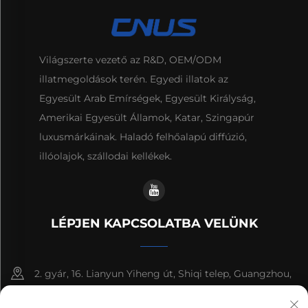
Világszerte vezető az R&D, OEM/ODM
illatmegoldások terén. Egyedi illatok az
Egyesült Arab Emírségek, Egyesült Királyság,
Amerikai Egyesült Államok, Katar, Szingapúr
luxusmárkáinak. Haladó felhőalapú diffúzió,
illóolajok, szállodai kellékek.
LÉPJEN KAPCSOLATBA VELÜNK
2. gyár, 16. Lianyun Yiheng út, Shiqi telep, Guangzhou,
Guangdong, Kína