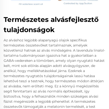
Természetes alvásfejlesztő
tulajdonságok
Az alváshoz legjobb alapanyagú olajok specifikus
természetes összetevőket tartalmaznak, amelyek
közvetlenül hatnak az alvás minőségére. A lavendula linalol-
tartalma tudományosan igazolva hat a gyakorlatban a
GABA-vedereken a tömörben, amely olyan nyugtató hatást
kelt, mint sok előírás alapján adott alvásgyógyszer, de
anélkül, hogy mellékhatásokkal járna. Ezeknek a
természetes nyugtatós tulajdonságainak lassú hatása
lehetővé teszi a testnek, hogy természetes módon áttérjen
az alvásba, nem erőlteti meg. Ez a könnyű megközelítés
segít fenntartani az alvás normális építkezését, így
biztosítva, hogy a felhasználók minden szükséges alvási
fázist megérezzék a legjobb pihenettel. A természetes
összetevők támogatják a melatonin termelését, a test