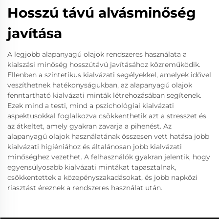
Hosszú távú alvásminőség
javítása
A legjobb alapanyagú olajok rendszeres használata a
kialszási minőség hosszútávú javításához közreműködik.
Ellenben a szintetikus kialvázati segélyekkel, amelyek idővel
veszíthetnek hatékonyságukban, az alapanyagú olajok
fenntartható kialvázati minták létrehozásában segítenek.
Ezek mind a testi, mind a pszichológiai kialvázati
aspektusokkal foglalkozva csökkenthetik azt a stresszet és
az átkeltet, amely gyakran zavarja a pihenést. Az
alapanyagú olajok használatának összesen vett hatása jobb
kialvázati higiéniához és általánosan jobb kialvázati
minőséghez vezethet. A felhasználók gyakran jelentik, hogy
egyensúlyosabb kialvázati mintákat tapasztalnak,
csökkentettek a közepényszakadásokat, és jobb napközi
riasztást éreznek a rendszeres használat után.