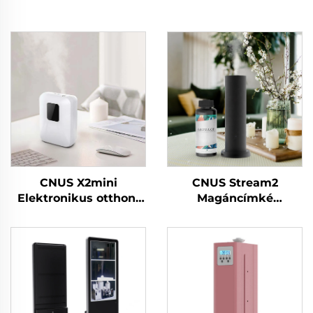
CNUS X2mini
CNUS Stream2
Elektronikus otthoni
Magáncímké
vízmentes illatdiffúzór
Aluminumötvözet
gép levegő illat olaj
Csapdája 150 ml Flora
okos illatdiffúzór gép
illatolaj Hideg köd
vezeték nélküli okos
WIFI vezérlés Aroma
Diffuser