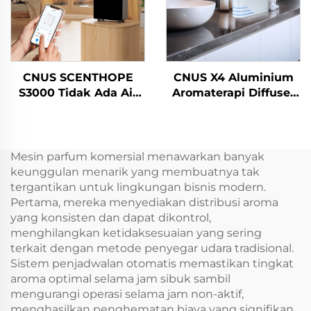
CNUS SCENTHOPE
CNUS X4 Aluminium
S3000 Tidak Ada Air
Aromaterapi Diffuser
Parfum Air Dispenser
Airless Smart Aroma
Akrilik Aroma Diffuser
Diffuser 360 Aroma Oil
Diffusion Sistem
Diffuser Airless
Otomatis Mesin
Atomizer
Mesin parfum komersial menawarkan banyak
wewangian
keunggulan menarik yang membuatnya tak
tergantikan untuk lingkungan bisnis modern.
Pertama, mereka menyediakan distribusi aroma
yang konsisten dan dapat dikontrol,
menghilangkan ketidaksesuaian yang sering
terkait dengan metode penyegar udara tradisional.
Sistem penjadwalan otomatis memastikan tingkat
aroma optimal selama jam sibuk sambil
mengurangi operasi selama jam non-aktif,
menghasilkan penghematan biaya yang signifikan