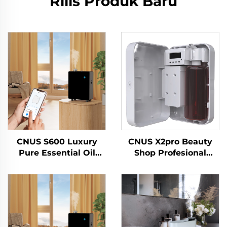
Rilis Produk Baru
CNUS S600 Luxury
CNUS X2pro Beauty
Pure Essential Oil
Shop Profesional
Perfume Machine
Komersial Aroma
Custom Logo Aroma
Diffuser Aroma
Diffuser Wifi Control
Minyak Esensial Hotel
Mesin penyegar udara
Mesin Bau
listrik