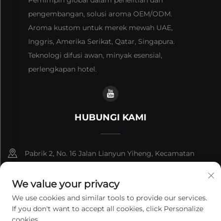
Pemimpin global dalam penelitian dan
pengembangan, solusi aroma OEM/ODM.
Aroma kustom untuk merek mewah UAE,
Inggris, Amerika Serikat, Qatar, Singapura.
Teknologi difusi awan, minyak esensial,
perlengkapan hotel.
HUBUNGI KAMI
Pabrik 2, No. 16 Jalan Lianyun Yiheng, Kecamatan
Shiqi, Guangzhou, Guangdong, Tiongkok
We value your privacy
+86-13192436782
We use cookies and similar tools to provide our services.
If you don't want to accept all cookies, click Personalize
[email protected]
cookies.