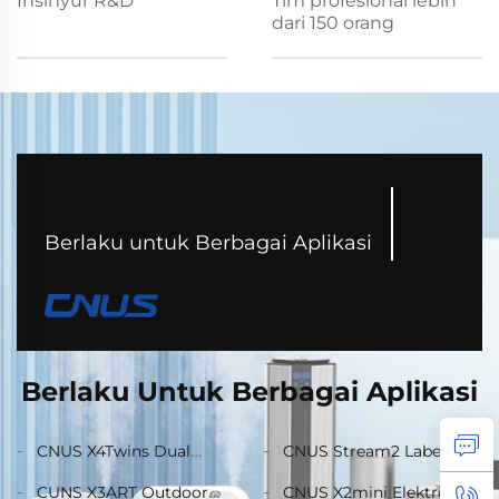
Insinyur R&D
Tim profesional lebih
dari 150 orang
500
Berlaku untuk Berbagai Aplikasi
Berlaku Untuk Berbagai Aplikasi
CNUS X4Twins Dual
CNUS Stream2 Label
Nozzle Dinding
Pribadi Aluminium Alloy
CUNS X3ART Outdoor
CNUS X2mini Elektronik