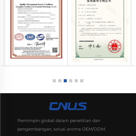
Pemimpin global dalam penelitian dan
pengembangan, solusi aroma OEM/ODM.