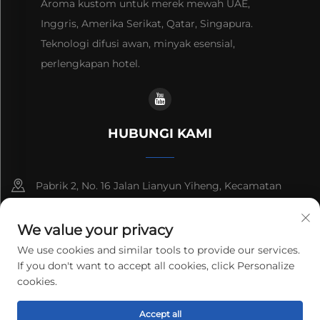
Aroma kustom untuk merek mewah UAE,
Inggris, Amerika Serikat, Qatar, Singapura.
Teknologi difusi awan, minyak esensial,
perlengkapan hotel.
HUBUNGI KAMI
Pabrik 2, No. 16 Jalan Lianyun Yiheng, Kecamatan
Shiqi, Guangzhou, Guangdong, Tiongkok
We value your privacy
+86-13192436782
We use cookies and similar tools to provide our services.
If you don't want to accept all cookies, click Personalize
[email protected]
cookies.
Hak cipta © 2025 cnus tech (guangdong) co.,ltd. Hak-hak semua
Accept all