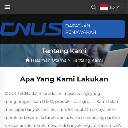
ID
DAPATKAN
PENAWARAN
Tentang Kami
Halaman Utama
>
Tentang Kami
Apa Yang Kami Lakukan
CNUS TECH adalah produsen mesin wangi yang
mengintegrasikan R & D, produksi dan grosir. Kami telah
mencapai banyak sertifikasi profesional. Dipercaya oleh
merek terbesar di seluruh dunia, kami merancang parfum
khusus untuk merek mewah di banyak negara seperti UEA,