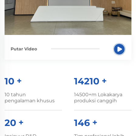
Putar Video
10
+
14500
+
10 tahun
14500+m Lokakarya
pengalaman khusus
produksi canggih
20
+
150
+