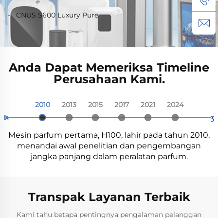
Pemancar Nebulizer
Plug In 150ml Flora
Diffuser Minyak Esensial
Rumah Airless Aroma
Aromaterapi Listrik USB
Aroma Oil Cold Mist
CNUS S600 Luxury Pure
Tanpa Air Diffusion
Diffuser Mesin udara
Penyebar Aroma Untuk
Wireless Smart WIFI
Essential Oil Perfume
Aroma Diffuser Mobil Air
Aroma Minyak pintar
Rumah 200cbm
Control Aroma Diffuser
Machine Custom Logo
Freshener Tanpa Air
Aroma Diffuser Mesin
Aroma Diffuser Wifi
Control Mesin penyegar
Anda Dapat Memeriksa Timeline
udara listrik
Perusahaan Kami.
2010
2013
2015
2017
2021
2024
ʪ
ʒ
Mesin parfum pertama, H100, lahir pada tahun 2010,
menandai awal penelitian dan pengembangan
jangka panjang dalam peralatan parfum.
Transpak Layanan Terbaik
Kami tahu betapa pentingnya pengalaman pelanggan