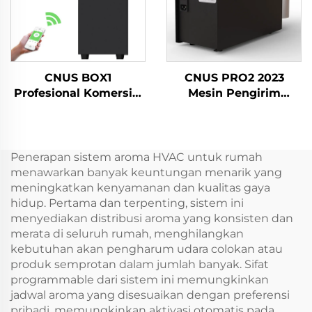
CNUS BOX1
CNUS PRO2 2023
Profesional Komersial
Mesin Pengirim
Diffuser Bau Listrik
Parfum Aerosol
Minyak Harum Menara
Komersial Besar Plug-
Aroma Diffuser
in Mesin Pengering
Udara Diffuser Mesin
Penerapan sistem aroma HVAC untuk rumah
Pengering Udara
menawarkan banyak keuntungan menarik yang
meningkatkan kenyamanan dan kualitas gaya
hidup. Pertama dan terpenting, sistem ini
menyediakan distribusi aroma yang konsisten dan
merata di seluruh rumah, menghilangkan
kebutuhan akan pengharum udara colokan atau
produk semprotan dalam jumlah banyak. Sifat
programmable dari sistem ini memungkinkan
jadwal aroma yang disesuaikan dengan preferensi
pribadi, memungkinkan aktivasi otomatis pada