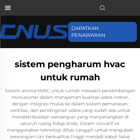
DAPATKAN
PENAWARAN
sistem pengharum hvac
untuk rumah
Sistem aroma HVAC untuk rumah mewakili perkembangan
revolusioner dalam manajemen kualitas udara indoor,
dengan integrasi mulus ke dalam sistem pemanasan,
ventilasi, dan pendinginan udara yang sudah ada untuk
mendistribusikan wewangian yang menyenangkan di
seluruh ruang hidup Anda. Sistem inovatif ini
menggunakan teknologi difusi canggih untuk mengubah
wewangian cair berkualitas tinggi menjadi kabut halus