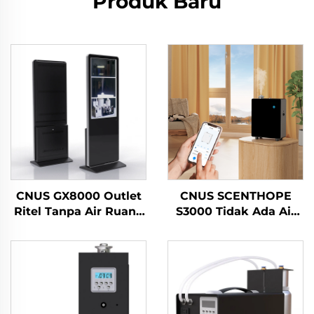
Produk Baru
CNUS GX8000 Outlet
CNUS SCENTHOPE
Ritel Tanpa Air Ruang
S3000 Tidak Ada Air
Besar Profesional
Parfum Air Dispenser
Aroma Diffuser Sistem
Akrilik Aroma Diffuser
Bau LCD Touch Screen
Diffusion Sistem
Display Kiosk
Otomatis Mesin
wewangian