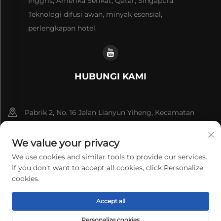
Inggris, Amerika Serikat, Qatar, Singapura.
Teknologi difusi awan, minyak esensial,
perlengkapan hotel.
HUBUNGI KAMI
Pabrik 2, No. 16 Jalan Lianyun Yiheng, Kecamatan
Shiqi, Guangzhou, Guangdong, Tiongkok
We value your privacy
+86-13192436782
We use cookies and similar tools to provide our services.
If you don't want to accept all cookies, click Personalize
[email protected]
cookies.
Hak cipta © 2025 cnus tech (guangdong) co.,ltd. Hak-hak semua
Accept all
orang dipertahankan.
Kebijakan Privasi
Personalize cookies