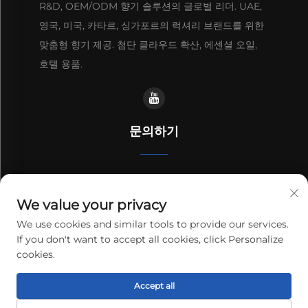
R&D, OEM/ODM 향기 솔루션의 글로벌 리더. UAE,
영국, 미국, 카타르, 싱가포르의 럭셔리 브랜드를 위한
맞춤형 향기 제공. 첨단 클라우드 확산, 에센셜 오일,
호텔 용품.
문의하기
공장 2, 16번 리안윤 히 도로, 시키 타운, 광저우, 광둥, 중국
We value your privacy
+86-13192436782
We use cookies and similar tools to provide our services.
If you don't want to accept all cookies, click Personalize
[email protected]
cookies.
Copyright © 2025 cnus tech (guangdong) co.,ltd. All rights
Accept all
reserved.
개인정보 보호정책