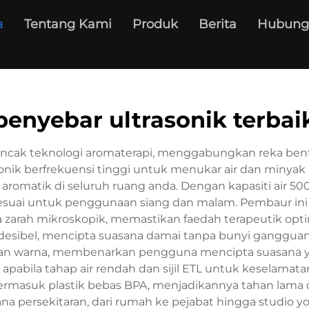
a
Tentang Kami
Produk
Berita
Hubung
penyebar ultrasonik terbai
ncak teknologi aromaterapi, menggabungkan reka bentu
sonik berfrekuensi tinggi untuk menukar air dan minyak
aromatik di seluruh ruang anda. Dengan kapasiti air 50
sesuai untuk penggunaan siang dan malam. Pembaur in
arah mikroskopik, memastikan faedah terapeutik opti
desibel, mencipta suasana damai tanpa bunyi ganggua
lihan warna, membenarkan pengguna mencipta suasana
 apabila tahap air rendah dan sijil ETL untuk keselama
termasuk plastik bebas BPA, menjadikannya tahan lama
na persekitaran, dari rumah ke pejabat hingga studio yo