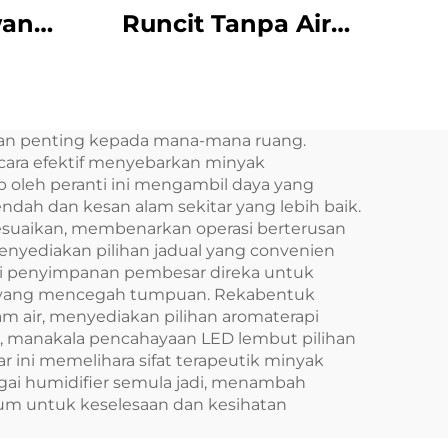
angi
Runcit Tanpa Air
ngi
Ruang Besar
yak
Profesional Aroma
esin
Diffuser Sistem Bau
han penting kepada mana-mana ruang.
ama
LCD Penampilan
cara efektif menyebarkan minyak
Skrin Sentuh Kios
 oleh peranti ini mengambil daya yang
dah dan kesan alam sekitar yang lebih baik.
suaikan, membenarkan operasi berterusan
nyediakan pilihan jadual yang convenien
gki penyimpanan pembesar direka untuk
n yang mencegah tumpuan. Rekabentuk
air, menyediakan pilihan aromaterapi
, manakala pencahayaan LED lembut pilihan
 ini memelihara sifat terapeutik minyak
ai humidifier semula jadi, menambah
m untuk keselesaan dan kesihatan