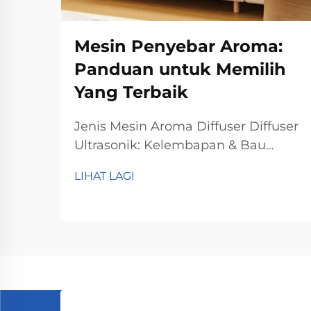
Mesin Penyebar Aroma:
Panduan untuk Memilih
Yang Terbaik
Jenis Mesin Aroma Diffuser Diffuser
Ultrasonik: Kelembapan & Bau
Halus untuk Bilik Tidur Diffuser
LIHAT LAGI
ultrasonik berfungsi dengan
menghasilkan getaran halus yang
menyebarkan minyak pati ke udara,
secara asasnya melakukan dua
perkara sekaligus. Apa yang berlaku
di dalam...