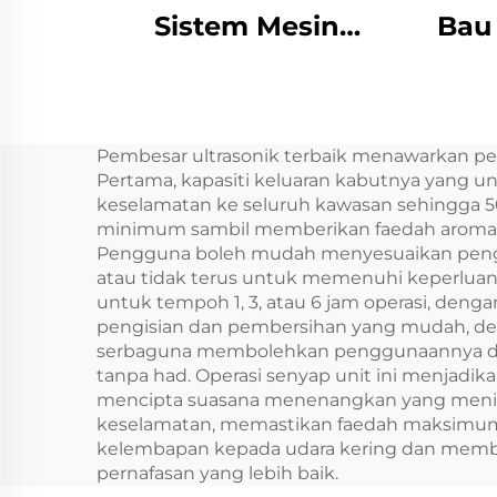
Sistem Mesin
Bau
Pengering Bau
M
Pengering Air HVAC
Cus
Hotel/Bilik Mandi
Diff
Pembesar ultrasonik terbaik menawarkan p
Komersial/Pejabat
M
Pertama, kapasiti keluaran kabutnya yang 
u
keselamatan ke seluruh kawasan sehingga 50
minimum sambil memberikan faedah aromatera
Pengguna boleh mudah menyesuaikan penga
atau tidak terus untuk memenuhi keperluan
untuk tempoh 1, 3, atau 6 jam operasi, de
pengisian dan pembersihan yang mudah, d
serbaguna membolehkan penggunaannya deng
tanpa had. Operasi senyap unit ini menja
mencipta suasana menenangkan yang meningka
keselamatan, memastikan faedah maksimum 
kelembapan kepada udara kering dan memb
pernafasan yang lebih baik.