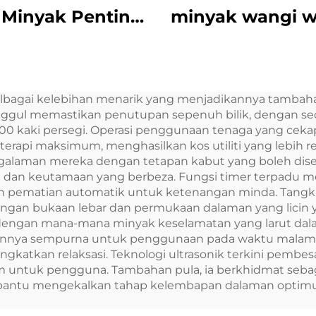
 Minyak Penting
minyak wangi w
urah Perkakas
wangi Arab wa
tom Logo Aroma
Perancis min
user Wifi Control
wangi minyak m
elbagai kelebihan menarik yang menjadikannya tamba
esin penyegar
pengembang l
unggul memastikan penutupan sepenuh bilik, dengan se
dara elektrik
0 kaki persegi. Operasi penggunaan tenaga yang cekap
pi maksimum, menghasilkan kos utiliti yang lebih ren
laman mereka dengan tetapan kabut yang boleh dise
 dan keutamaan yang berbeza. Fungsi timer terpadu me
ngan pematian automatik untuk ketenangan minda. Tan
engan bukaan lebar dan permukaan dalaman yang lici
an mana-mana minyak keselamatan yang larut dalam 
dikannya sempurna untuk penggunaan pada waktu malam
tkan relaksasi. Teknologi ultrasonik terkini pembesar
untuk pengguna. Tambahan pula, ia berkhidmat sebag
antu mengekalkan tahap kelembapan dalaman optimu