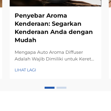
Penyebar Aroma
Kenderaan: Segarkan
Kenderaan Anda dengan
Mudah
Mengapa Auto Aroma Diffuser
Adalah Wajib Dimiliki untuk Kereta
Anda Hilangkan Bau Tidak Enak
LIHAT LAGI
dengan Mudah Aroma diffuser
untuk kereta benar-benar berkesan
dalam menghilangkan bau tidak
enak di dalam kenderaan dan
memastikan keadaan dalaman
berbau segar semasa memandu. Ia