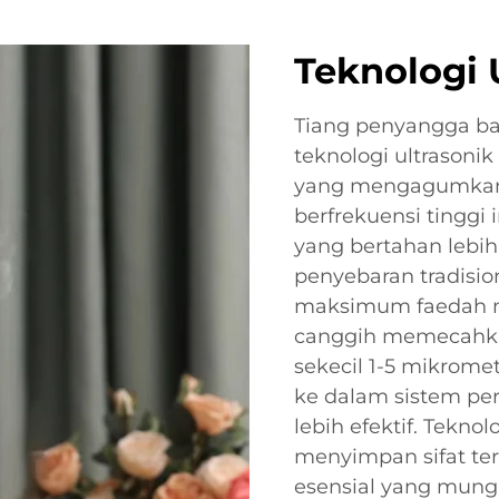
Teknologi 
Tiang penyangga ba
teknologi ultrasonik
yang mengagumkan 2.
berfrekuensi tinggi
yang bertahan lebi
penyebaran tradisi
maksimum faedah mi
canggih memecahka
sekecil 1-5 mikrome
ke dalam sistem per
lebih efektif. Teknol
menyimpan sifat te
esensial yang mung