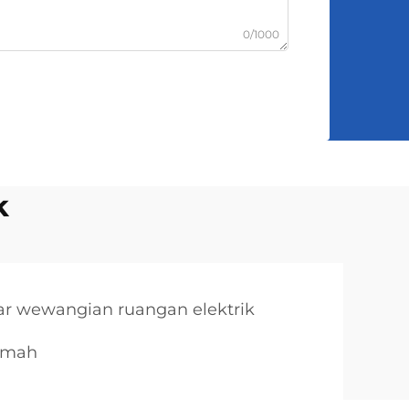
0/1000
k
r wewangian ruangan elektrik
umah