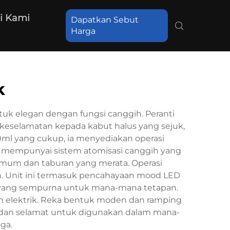
i Kami
Dapatkan Sebut
Harga
k
k elegan dengan fungsi canggih. Peranti
 keselamatan kepada kabut halus yang sejuk,
0ml yang cukup, ia menyediakan operasi
i mempunyai sistem atomisasi canggih yang
mum dan taburan yang merata. Operasi
n. Unit ini termasuk pencahayaan mood LED
 yang sempurna untuk mana-mana tetapan.
tan elektrik. Reka bentuk moden dan ramping
 dan selamat untuk digunakan dalam mana-
ga.