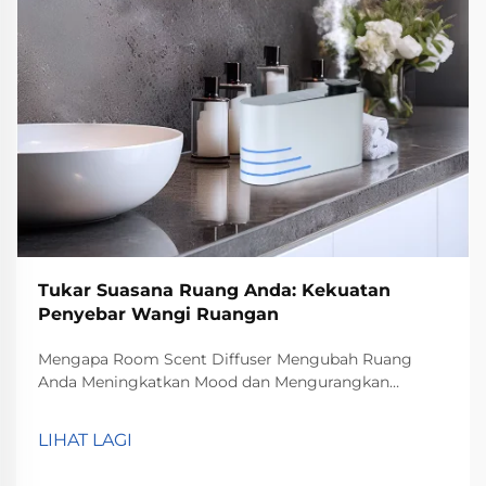
Tukar Suasana Ruang Anda: Kekuatan
Penyebar Wangi Ruangan
Mengapa Room Scent Diffuser Mengubah Ruang
Anda Meningkatkan Mood dan Mengurangkan
Tekanan Diffuser wangi untuk bilik benar-benar
membantu meningkatkan mood dan mengurangkan
LIHAT LAGI
tekanan menurut apa yang telah ditemui oleh
psikologi tentang bagaimana bau mempengaruhi