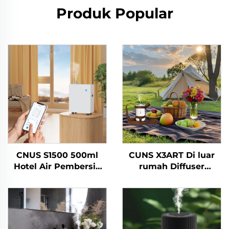
Produk Popular
CNUS S1500 500ml
CUNS X3ART Di luar
Hotel Air Pembersih
rumah Diffuser
Tekanan Tinggi Bau
Minyak pati tanpa air
Minyak Esensial
Diffusion Aroma
Pembersih Parfum
Diffuser Mobil Air
Bau Penghibur Udara
Freshener Tanpa air
Mesin Bau Udara