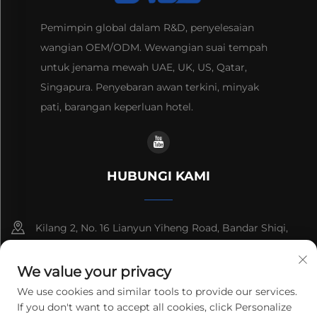
Pemimpin global dalam R&D, penyelesaian
wangian OEM/ODM. Wewangian suai tempah
untuk jenama mewah UAE, UK, US, Qatar,
Singapura. Penyebaran awan terkini, minyak
pati, barangan keperluan hotel.
HUBUNGI KAMI
Kilang 2, No. 16 Lianyun Yiheng Road, Bandar Shiqi,
Guangzhou, Guangdong, China
We value your privacy
+86-13192436782
We use cookies and similar tools to provide our services.
If you don't want to accept all cookies, click Personalize
[email protected]