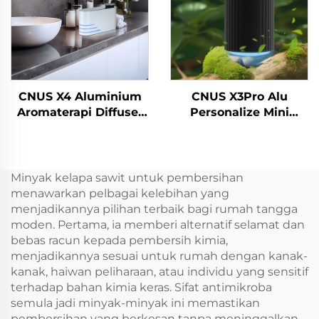
CNUS X4 Aluminium
CNUS X3Pro Alu
Aromaterapi Diffuser
Personalize Mini
Airless Smart Aroma
Portable 8 Scent Gear
Diffuser 360 minyak
Aluminium Body 10ML
wangi Diffuser Airless
Airless Fragrance Oil
Atomizer
Car Aroma Diffuser
Minyak kelapa sawit untuk pembersihan
menawarkan pelbagai kelebihan yang
menjadikannya pilihan terbaik bagi rumah tangga
moden. Pertama, ia memberi alternatif selamat dan
bebas racun kepada pembersih kimia,
menjadikannya sesuai untuk rumah dengan kanak-
kanak, haiwan peliharaan, atau individu yang sensitif
terhadap bahan kimia keras. Sifat antimikroba
semula jadi minyak-minyak ini memastikan
pembersihan yang berkesan tanpa meninggalkan