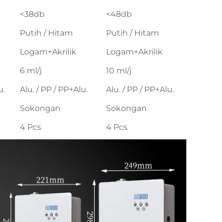
<38db
<48db
Putih / Hitam
Putih / Hitam
Logam+Akrilik
Logam+Akrilik
6 ml/j
10 ml/j
u.
Alu. / PP / PP+Alu.
Alu. / PP / PP+Alu.
Sokongan
Sokongan
4 Pcs
4 Pcs