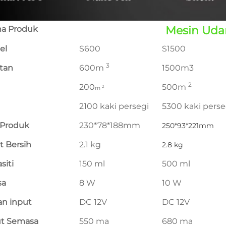
Mesin Uda
a Produk
el
S600
S1500
3
tan
600m
1500m3
2
200
500m
2
m
2100 kaki persegi
5300 kaki perse
 Produk
230*78*188mm
250*93*221mm
t Bersih
2.1 kg
2.8 kg
siti
150 ml
500 ml
sa
8 W
10 W
an input
DC 12V
DC 12V
ut Semasa
550 ma
680 ma