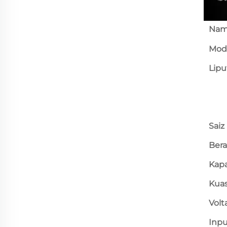
Nam
Mod
Lipu
Saiz
Bera
Kapa
Kua
Volt
Inp