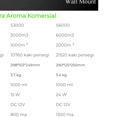
ra Aroma Komersial
S3000
S6000
3000m3
6000m3
2
2
1000m
2000m
gi
10760 kaki persegi
21520 kaki persegi
298*103*249mm
290*125*250mm
3.7 kg
5.4 kg
1000 ml
1000 ml
15 W
24 W
DC 12V
DC 12V
800 ma
1300 ma