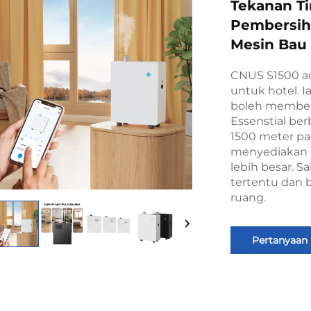
Tekanan Ti
Pembersih
Mesin Bau
CNUS S1500 ad
untuk hotel. I
boleh member
Essenstial be
1500 meter pa
menyediakan p
lebih besar. S
tertentu dan 
ruang.
Pertanyaan