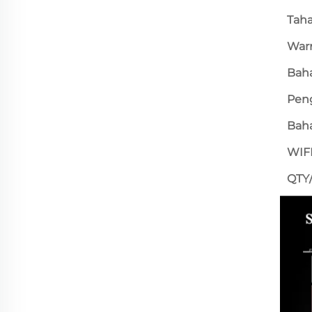
Tah
War
Bah
Pen
Bah
WIFI
QTY