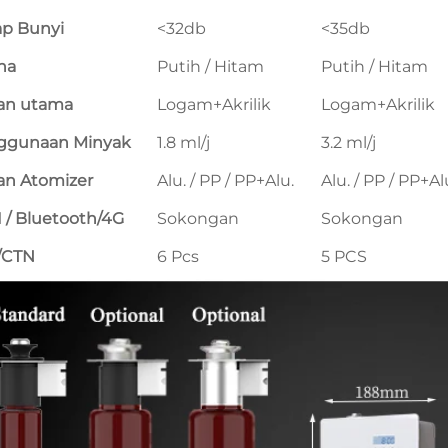
ap Bunyi
<32db
<35db
na
Putih / Hitam
Putih / Hitam
an utama
Logam+Akrilik
Logam+Akrilik
ggunaan Minyak
1.8 ml/j
3.2 ml/j
an Atomizer
Alu. / PP / PP+Alu.
Alu. / PP / PP+Al
 / Bluetooth/4G
Sokongan
Sokongan
/CTN
6 Pcs
5 PCS