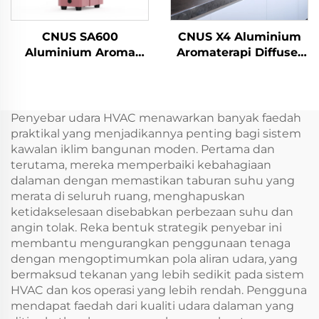
CNUS SA600
CNUS X4 Aluminium
Aluminium Aroma
Aromaterapi Diffuser
minyak pati Aroma
Airless Smart Aroma
Mesin wangi
Diffuser 360 minyak
komersial Elektronik
wangi Diffuser Airless
Bau tanpa air hvac
Atomizer
Penyebar udara HVAC menawarkan banyak faedah
Diffuser Hotel
praktikal yang menjadikannya penting bagi sistem
kawalan iklim bangunan moden. Pertama dan
terutama, mereka memperbaiki kebahagiaan
dalaman dengan memastikan taburan suhu yang
merata di seluruh ruang, menghapuskan
ketidakselesaan disebabkan perbezaan suhu dan
angin tolak. Reka bentuk strategik penyebar ini
membantu mengurangkan penggunaan tenaga
dengan mengoptimumkan pola aliran udara, yang
bermaksud tekanan yang lebih sedikit pada sistem
HVAC dan kos operasi yang lebih rendah. Pengguna
mendapat faedah dari kualiti udara dalaman yang