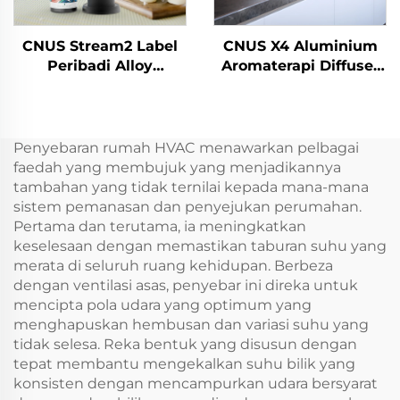
CNUS Stream2 Label
CNUS X4 Aluminium
Peribadi Alloy
Aromaterapi Diffuser
Aluminium Plug
Airless Smart Aroma
Dalam 150ml Flora
Diffuser 360 minyak
minyak wangi Cold
wangi Diffuser Airless
Mist Wireless WIFI
Atomizer
Penyebaran rumah HVAC menawarkan pelbagai
Smart Control Aroma
faedah yang membujuk yang menjadikannya
Diffuser
tambahan yang tidak ternilai kepada mana-mana
sistem pemanasan dan penyejukan perumahan.
Pertama dan terutama, ia meningkatkan
keselesaan dengan memastikan taburan suhu yang
merata di seluruh ruang kehidupan. Berbeza
dengan ventilasi asas, penyebar ini direka untuk
mencipta pola udara yang optimum yang
menghapuskan hembusan dan variasi suhu yang
tidak selesa. Reka bentuk yang disusun dengan
tepat membantu mengekalkan suhu bilik yang
konsisten dengan mencampurkan udara bersyarat