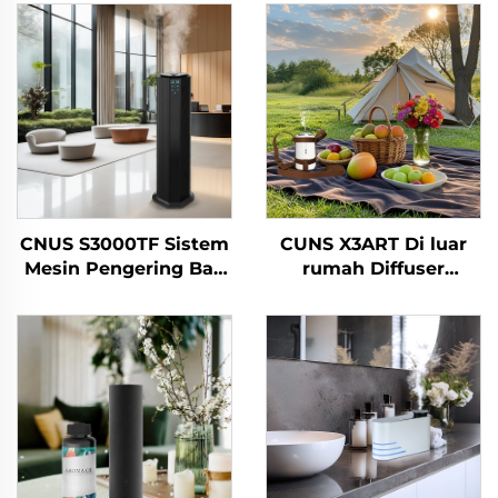
CNUS S3000TF Sistem
CUNS X3ART Di luar
Mesin Pengering Bau
rumah Diffuser
Pengering Air HVAC
Minyak pati tanpa air
Hotel/Bilik Mandi
Diffusion Aroma
Komersial/Pejabat
Diffuser Mobil Air
Freshener Tanpa air