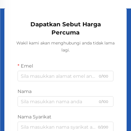
Oleh itu, penting untuk memilih komponen
pewangian yang sesuai dengan jenis sistem HVAC
yang digunakan agar berfungsi secara optimum
tanpa menyebabkan sebarang gangguan kepada
Dapatkan Sebut Harga
prestasi sistem tersebut.
Percuma
Wakil kami akan menghubungi anda tidak lama
lagi.
Emel
0/100
Nama
0/100
Nama Syarikat
0/200