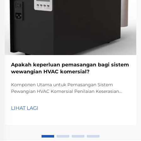
Apakah keperluan pemasangan bagi sistem
wewangian HVAC komersial?
Komponen Utama untuk Pemasangan Sistem
Pewangian HVAC Komersial Penilaian Keserasian
Sistem HVAC Apabila memasang sistem pewangian
HVAC komersial, perkara pertama yang perlu
LIHAT LAGI
dilakukan ialah memastikan sama ada sistem
tersebut serasi dengan sistem HVAC yang sedia ada.
Sistem HVAC berbeza-beza dari segi spesifikasi dan
struktur, terutamanya antara sistem penyejukan dan
pemanasan yang berasingan atau yang bersepadu.