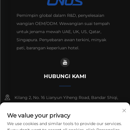
Pemimpin global dalam R&D, penyelesaian
wangian OEM/ODM. Wewangian suai tempah
untuk jenama mewah UAE, UK, US, Qatar,
Singapura. Penyebaran awan terkini, minyak
pati, barangan keperluan hotel.
HUBUNGI KAMI
Kilang 2, No. 16 Lianyun Yiheng Road, Bandar Shiqi,
Guangzhou, Guangdong, China
We value your privacy
+86-13192436782
We use cookies and similar tools to provide our services.