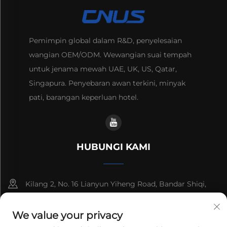
Pemimpin global dalam R&D, penyelesaian
wangian OEM/ODM. Wewangian suai tempah
untuk jenama mewah UAE, UK, US, Qatar,
Singapura. Penyebaran awan terkini, minyak
pati, barangan keperluan hotel.
HUBUNGI KAMI
Kilang 2, No. 16 Lianyun Yiheng Road, Bandar Shiqi,
Guangzhou, Guangdong, China
We value your privacy
+86-13192436782