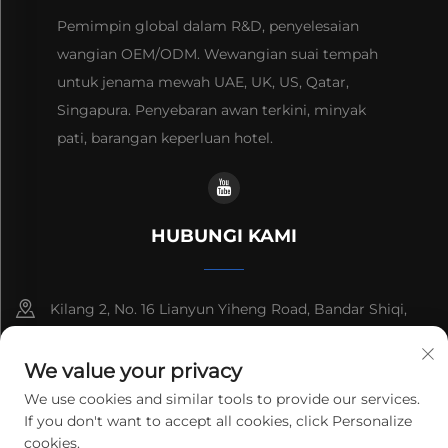
Pemimpin global dalam R&D, penyelesaian
wangian OEM/ODM. Wewangian suai tempah
untuk jenama mewah UAE, UK, US, Qatar,
Singapura. Penyebaran awan terkini, minyak
pati, barangan keperluan hotel.
HUBUNGI KAMI
Kilang 2, No. 16 Lianyun Yiheng Road, Bandar Shiqi,
Guangzhou, Guangdong, China
We value your privacy
+86-13192436782
We use cookies and similar tools to provide our services.
If you don't want to accept all cookies, click Personalize
[email protected]
cookies.