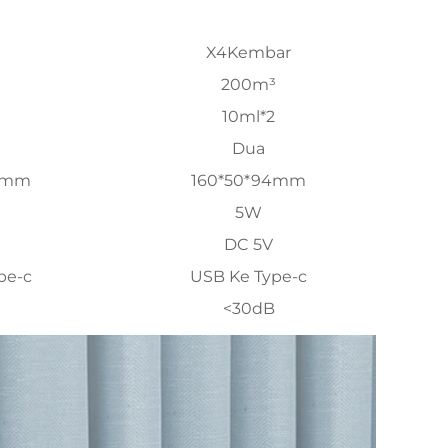
X4Kembar
200m³
10ml*2
Dua
4mm
160*50*94mm
5W
DC 5V
pe-c
USB Ke Type-c
<30dB