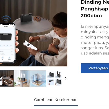
Dinding Ne
Penghisap
200cbm
Ia mempunyai
minyak atasi 
dinding meng
meter padu, 
sangat luas. 
usb adalah ses
Pertanyaan
Gambaran Keseluruhan