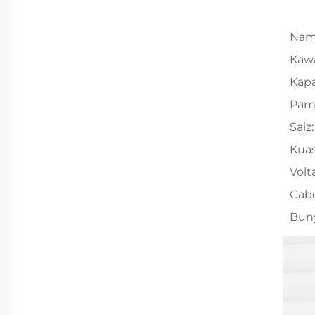
Nam
Kawa
Kapa
Pam
Saiz:
Kuas
Volt
Cabe
Buny