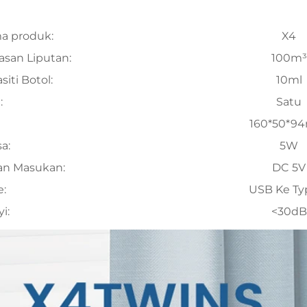
a produk:
X4
san Liputan:
100m³
siti Botol:
10ml
:
Satu
160*50*9
a:
5W
an Masukan:
DC 5V
:
USB Ke Ty
i:
<30dB