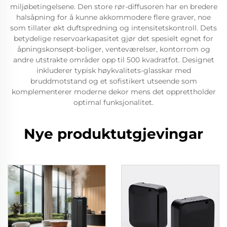
miljøbetingelsene. Den store rør-diffusoren har en bredere
halsåpning for å kunne akkommodere flere graver, noe
som tillater økt duftspredning og intensitetskontroll. Dets
betydelige reservoarkapasitet gjør det spesielt egnet for
åpningskonsept-boliger, venteværelser, kontorrom og
andre utstrakte områder opp til 500 kvadratfot. Designet
inkluderer typisk høykvalitets-glasskar med
bruddmotstand og et sofistikert utseende som
komplementerer moderne dekor mens det opprettholder
optimal funksjonalitet.
Nye produktutgjevingar