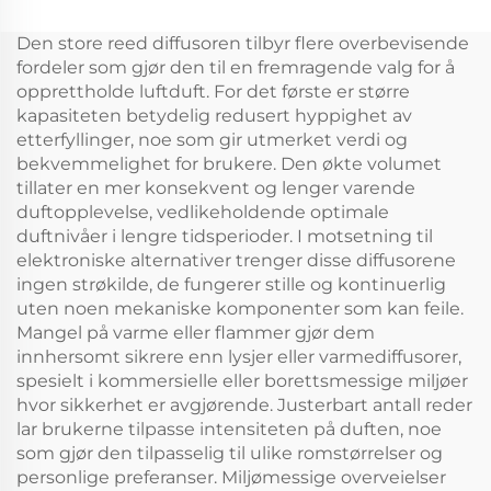
aroma diffuser
HVAC olje luftfrisknar
diffusjonssystem
diffusor maskin
Den store reed diffusoren tilbyr flere overbevisende
duftmaskin
fordeler som gjør den til en fremragende valg for å
opprettholde luftduft. For det første er større
kapasiteten betydelig redusert hyppighet av
etterfyllinger, noe som gir utmerket verdi og
bekvemmelighet for brukere. Den økte volumet
tillater en mer konsekvent og lenger varende
duftopplevelse, vedlikeholdende optimale
duftnivåer i lengre tidsperioder. I motsetning til
elektroniske alternativer trenger disse diffusorene
ingen strøkilde, de fungerer stille og kontinuerlig
uten noen mekaniske komponenter som kan feile.
Mangel på varme eller flammer gjør dem
innhersomt sikrere enn lysjer eller varmediffusorer,
spesielt i kommersielle eller borettsmessige miljøer
hvor sikkerhet er avgjørende. Justerbart antall reder
lar brukerne tilpasse intensiteten på duften, noe
som gjør den tilpasselig til ulike romstørrelser og
personlige preferanser. Miljømessige overveielser