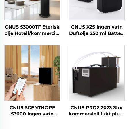
CNUS S3000TF Eterisk
CNUS X2S Ingen vatn
olje Hotell/kommercial
Duftolje 250 ml Batteri
bad/kontor HVAC
Duft Diffuser Maskin
luftfrisknar
Hjemluftfrisknar
luktdiffusør maskin
Aroma diffuser
system
CNUS SCENTHOPE
CNUS PRO2 2023 Stor
S3000 Ingen vatn
kommersiell lukt plug-
Parfum luftdispenser
in aerosol duft
akryl automatisk
dispenser elektrisk