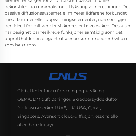
elementer sørger for at diffusoren passer til ulike
dekorstiler, fra minimalisme til lyksuriøse innretninger. Det
passive diffusjonssystemet eliminerer ildfarene forbundet
med flammer eller oppvarmingselementer, noe som gjør
den ideell for miljøer der sikkerhet er hovedsaken. Dessuten
har designet barnesikrede funksjoner samtidig som det
opprettholder en elegant utseende som forbedrer hvilken
som helst rom.
Global leder innen forskning og utvikling,
OEM/ODM duftløsninger. Skreddersydde dufter
for luksusmerker i UAE, UK, USA, Qatar,
Singapore. Avansert cloud-diffusjon, essensielle
oljer, hotellutstyr.