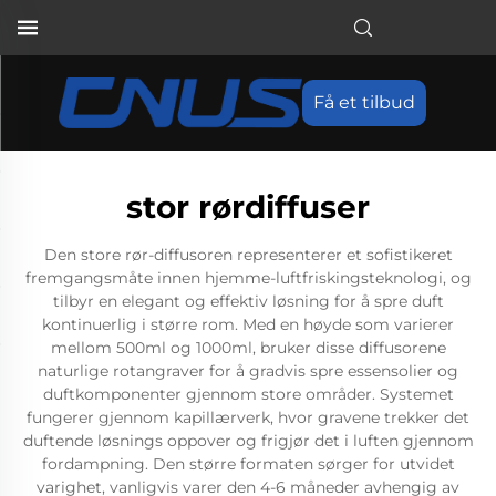
Få et tilbud
stor rørdiffuser
Den store rør-diffusoren representerer et sofistikeret
fremgangsmåte innen hjemme-luftfriskingsteknologi, og
tilbyr en elegant og effektiv løsning for å spre duft
kontinuerlig i større rom. Med en høyde som varierer
mellom 500ml og 1000ml, bruker disse diffusorene
naturlige rotangraver for å gradvis spre essensolier og
duftkomponenter gjennom store områder. Systemet
fungerer gjennom kapillærverk, hvor gravene trekker det
duftende løsnings oppover og frigjør det i luften gjennom
fordampning. Den større formaten sørger for utvidet
varighet, vanligvis varer den 4-6 måneder avhengig av