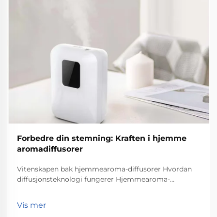
Forbedre din stemning: Kraften i hjemme
aromadiffusorer
Vitenskapen bak hjemmearoma-diffusorer Hvordan
diffusjonsteknologi fungerer Hjemmearoma-
diffusorer utfører sitt arbeid gjennom
diffusjonsteknologi som spredter duftmolekyler
Vis mer
utover i et rom. Grunnleggende skjer følgende: de