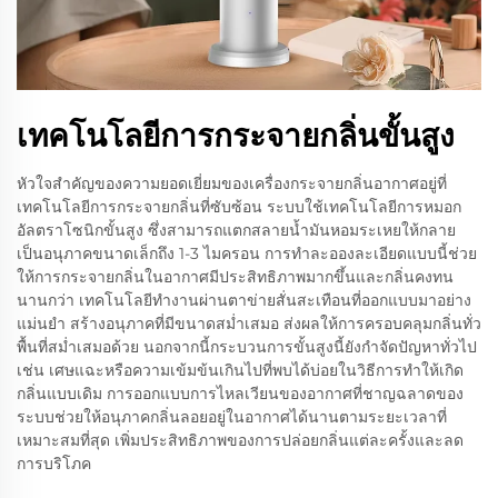
เทคโนโลยีการกระจายกลิ่นขั้นสูง
หัวใจสำคัญของความยอดเยี่ยมของเครื่องกระจายกลิ่นอากาศอยู่ที่
เทคโนโลยีการกระจายกลิ่นที่ซับซ้อน ระบบใช้เทคโนโลยีการหมอก
อัลตราโซนิกขั้นสูง ซึ่งสามารถแตกสลายน้ำมันหอมระเหยให้กลาย
เป็นอนุภาคขนาดเล็กถึง 1-3 ไมครอน การทำละอองละเอียดแบบนี้ช่วย
ให้การกระจายกลิ่นในอากาศมีประสิทธิภาพมากขึ้นและกลิ่นคงทน
นานกว่า เทคโนโลยีทำงานผ่านตาข่ายสั่นสะเทือนที่ออกแบบมาอย่าง
แม่นยำ สร้างอนุภาคที่มีขนาดสม่ำเสมอ ส่งผลให้การครอบคลุมกลิ่นทั่ว
พื้นที่สม่ำเสมอด้วย นอกจากนี้กระบวนการขั้นสูงนี้ยังกำจัดปัญหาทั่วไป
เช่น เศษแฉะหรือความเข้มข้นเกินไปที่พบได้บ่อยในวิธีการทำให้เกิด
กลิ่นแบบเดิม การออกแบบการไหลเวียนของอากาศที่ชาญฉลาดของ
ระบบช่วยให้อนุภาคกลิ่นลอยอยู่ในอากาศได้นานตามระยะเวลาที่
เหมาะสมที่สุด เพิ่มประสิทธิภาพของการปล่อยกลิ่นแต่ละครั้งและลด
การบริโภค