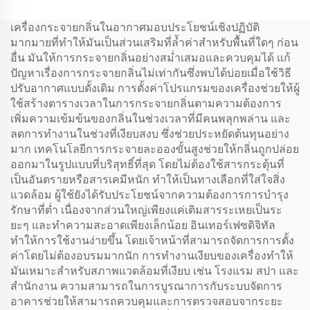
น้ํามันไร้น้ํา Atomizer
น้ํามันไร้น้ํา Atomizer
เครื่องกระจายกลิ่นในอากาศมอบประโยชน์เชิงปฏิบัติ
มากมายที่ทำให้มันเป็นส่วนเสริมที่ล้ำค่าสำหรับพื้นที่ใดๆ ก่อน
อื่น มันให้การกระจายกลิ่นอย่างสม่ำเสมอและควบคุมได้ แก้
ปัญหาเรื่องการกระจายกลิ่นไม่เท่ากันซึ่งพบได้บ่อยเมื่อใช้วิธี
ปรับอากาศแบบดั้งเดิม การตั้งค่าโปรแกรมของเครื่องช่วยให้ผู้
ใช้สร้างตารางเวลาในการกระจายกลิ่นตามความต้องการ
เพิ่มความเข้มข้นของกลิ่นในช่วงเวลาที่มีคนพลุกพล่าน และ
ลดการทำงานในช่วงที่เงียบสงบ ซึ่งช่วยประหยัดต้นทุนอย่าง
มาก เทคโนโลยีการกระจายละอองขั้นสูงช่วยให้กลิ่นถูกปล่อย
ออกมาในรูปแบบที่บริสุทธิ์ที่สุด โดยไม่ต้องใช้สารกระตุ้นที่
เป็นอันตรายหรือสารเคมีหนัก ทำให้เป็นทางเลือกที่ใส่ใจสิ่ง
แวดล้อม ผู้ใช้ยังได้รับประโยชน์จากความต้องการการบำรุง
รักษาที่ต่ำ เนื่องจากส่วนใหญ่เพียงแค่เติมสารระเหยเป็นระ
ยะๆ และทำความสะอาดเพียงเล็กน้อย อินเทอร์เฟซดิจิทัล
ทำให้การใช้งานง่ายขึ้น โดยเจ้าหน้าที่สามารถจัดการการตั้ง
ค่าโดยไม่ต้องอบรมมากนัก การทำงานเงียบของเครื่องทำให้
มันเหมาะสำหรับสภาพแวดล้อมที่เงียบ เช่น โรงแรม สปา และ
สำนักงาน ความสามารถในการบูรณาการกับระบบจัดการ
อาคารช่วยให้สามารถควบคุมและการตรวจสอบจากระยะ