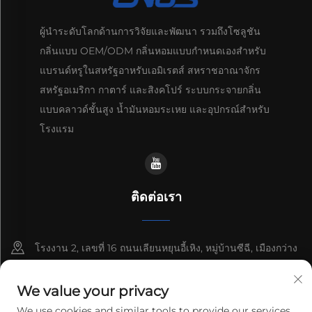
ผู้นำระดับโลกด้านการวิจัยและพัฒนา รวมถึงโซลูชัน
กลิ่นแบบ OEM/ODM กลิ่นหอมแบบกำหนดเองสำหรับ
แบรนด์หรูในสหรัฐอาหรับเอมิเรตส์ สหราชอาณาจักร
สหรัฐอเมริกา กาตาร์ และสิงคโปร์ ระบบกระจายกลิ่น
แบบคลาวด์ชั้นสูง น้ำมันหอมระเหย และอุปกรณ์สำหรับ
โรงแรม
ติดต่อเรา
โรงงาน 2, เลขที่ 16 ถนนเลียนหยุนอี้เหิง, หมู่บ้านซีฉี, เมืองกว่าง
โจว, มณฑลกวางตุ้ง, ประเทศจีน
We value your privacy
+86-13192436782
We use cookies and similar tools to provide our services.