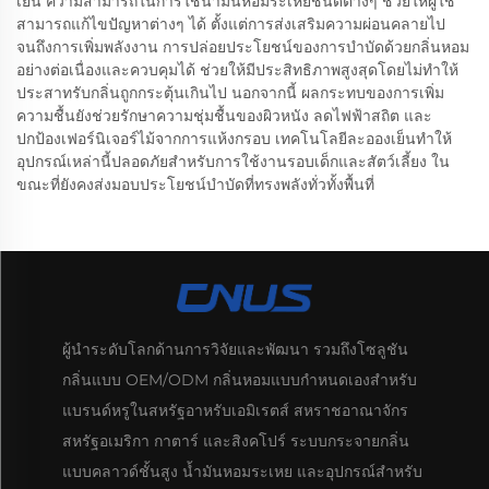
เย็น ความสามารถในการใช้น้ำมันหอมระเหยชนิดต่างๆ ช่วยให้ผู้ใช้
สามารถแก้ไขปัญหาต่างๆ ได้ ตั้งแต่การส่งเสริมความผ่อนคลายไป
จนถึงการเพิ่มพลังงาน การปล่อยประโยชน์ของการบำบัดด้วยกลิ่นหอม
อย่างต่อเนื่องและควบคุมได้ ช่วยให้มีประสิทธิภาพสูงสุดโดยไม่ทำให้
ประสาทรับกลิ่นถูกกระตุ้นเกินไป นอกจากนี้ ผลกระทบของการเพิ่ม
ความชื้นยังช่วยรักษาความชุ่มชื้นของผิวหนัง ลดไฟฟ้าสถิต และ
ปกป้องเฟอร์นิเจอร์ไม้จากการแห้งกรอบ เทคโนโลยีละอองเย็นทำให้
อุปกรณ์เหล่านี้ปลอดภัยสำหรับการใช้งานรอบเด็กและสัตว์เลี้ยง ใน
ขณะที่ยังคงส่งมอบประโยชน์บำบัดที่ทรงพลังทั่วทั้งพื้นที่
ผู้นำระดับโลกด้านการวิจัยและพัฒนา รวมถึงโซลูชัน
กลิ่นแบบ OEM/ODM กลิ่นหอมแบบกำหนดเองสำหรับ
แบรนด์หรูในสหรัฐอาหรับเอมิเรตส์ สหราชอาณาจักร
สหรัฐอเมริกา กาตาร์ และสิงคโปร์ ระบบกระจายกลิ่น
แบบคลาวด์ชั้นสูง น้ำมันหอมระเหย และอุปกรณ์สำหรับ