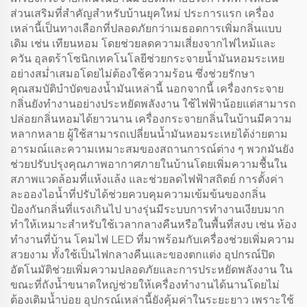
ส่วนเสริมที่สำคัญสำหรับบ้านยุคใหม่ ประการแรก เครื่อง
เหล่านี้เป็นทางเลือกที่ปลอดภัยกว่าเมธอดการเพิ่มกลิ่นแบบ
เดิม เช่น เทียนหอม โดยช่วยลดความเสี่ยงจากไฟไหม้และ
ควัน อุลตร้าโซนิกเทคโนโลยีช่วยกระจายน้ำมันหอมระเหย
อย่างสม่ำเสมอโดยไม่ต้องใช้ความร้อน ซึ่งช่วยรักษา
คุณสมบัติบำบัดของน้ำมันเหล่านี้ นอกจากนี้ เครื่องกระจาย
กลิ่นยังทำงานอย่างประหยัดพลังงาน ใช้ไฟฟ้าน้อยแต่สามารถ
ปล่อยกลิ่นหอมได้ยาวนาน เครื่องกระจายกลิ่นในบ้านมีความ
หลากหลาย ผู้ใช้สามารถเปลี่ยนน้ำมันหอมระเหยได้ง่ายตาม
อารมณ์และความเหมาะสมของสถานการณ์ต่าง ๆ พวกมันยัง
ช่วยปรับปรุงคุณภาพอากาศภายในบ้านโดยเพิ่มความชื้นใน
สภาพแวดล้อมที่แห้งแล้ง และช่วยลดไฟฟ้าสถิตย์ การตั้งค่า
ละอองไอน้ำที่ปรับได้ช่วยควบคุมความเข้มข้นของกลิ่น
ป้องกันกลิ่นที่แรงเกินไป บางรุ่นมีระบบการทำงานเงียบมาก
ทำให้เหมาะสำหรับใช้เวลากลางคืนหรือในพื้นที่สงบ เช่น ห้อง
ทำงานที่บ้าน โคมไฟ LED ที่มาพร้อมกับเครื่องช่วยเพิ่มความ
สวยงาม ทั้งใช้เป็นไฟกลางคืนและของตกแต่ง อุปกรณ์ปิด
อัตโนมัติช่วยเพิ่มความปลอดภัยและการประหยัดพลังงาน ใน
ขณะที่ถังน้ำขนาดใหญ่ช่วยให้เครื่องทำงานได้นานโดยไม่
ต้องเติมน้ำบ่อย อุปกรณ์เหล่านี้ยังคุ้มค่าในระยะยาว เพราะใช้