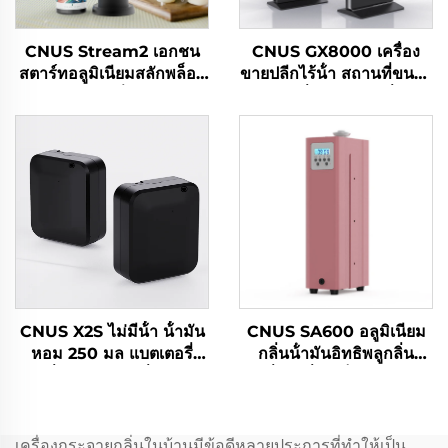
CNUS Stream2 เอกชน
CNUS GX8000 เครื่อง
สตาร์ทอลูมิเนียมสลักพล็อก
ขายปลีกไร้น้ํา สถานที่ขนาด
ใน 150ML น้ํามันหอม
ใหญ่ เครื่องระบายกลิ่นมือ
Flora หมอกเย็นไร้สาย
อาชีพ ระบบกลิ่น LCD จอ
WIFI การควบคุมสมาธิ
สัมผัส
Aroma Diffuser
CNUS X2S ไม่มีน้ํา น้ํามัน
CNUS SA600 อลูมิเนียม
หอม 250 มล แบตเตอรี่
กลิ่นน้ํามันอิทธิพลูกลิ่น
เครื่องกระจายกลิ่นหอม
เครื่องกลิ่นอิเล็กทรอนิกส์
เครื่องทําบ้าน เครื่องปรับ
กลิ่นหอมไร้น้ํา hvac
อากาศ เครื่องกระจายกลิ่น
Diffuser โรงแรม
หอม
เครื่องกระจายกลิ่นในบ้านมีข้อดีหลายประการที่ทำให้เป็น