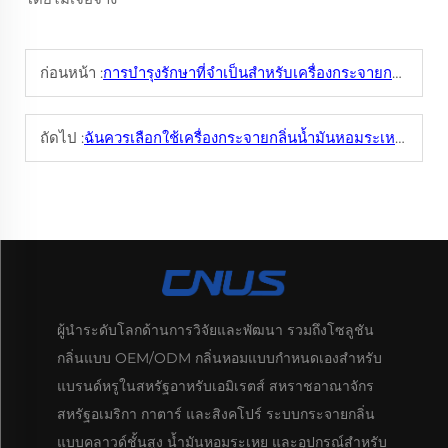
ก่อนหน้า :
การบำรุงรักษาที่จำเป็นสำหรับเครื่องกระจายกลิ่นเชิงพาณิชย์มีอะไรบ้าง เพื่อให้สามารถใช้งานได้ยาวนาน
ถัดไป :
ฉันควรเลือกใช้เครื่องกระจายกลิ่นน้ำมันหอมระเหยขนาดบ้านเท่าไรสำหรับห้องนั่งเล่นแบบเปิดโล่งเมื่อเทียบกับห้องนอนเล็ก ๆ?
ผู้นำระดับโลกด้านการวิจัยและพัฒนา รวมถึงโซลูชัน
กลิ่นแบบ OEM/ODM กลิ่นหอมแบบกำหนดเองสำหรับ
แบรนด์หรูในสหรัฐอาหรับเอมิเรตส์ สหราชอาณาจักร
สหรัฐอเมริกา กาตาร์ และสิงคโปร์ ระบบกระจายกลิ่น
แบบคลาวด์ชั้นสูง น้ำมันหอมระเหย และอุปกรณ์สำหรับ