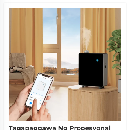
nagkalat ng mga molekula ng amoy sa
buong silid. Palaging nangyayari ang mga
partikulong ito ng mahahalagang langis...
Tagapaggawa Ng Propesyonal