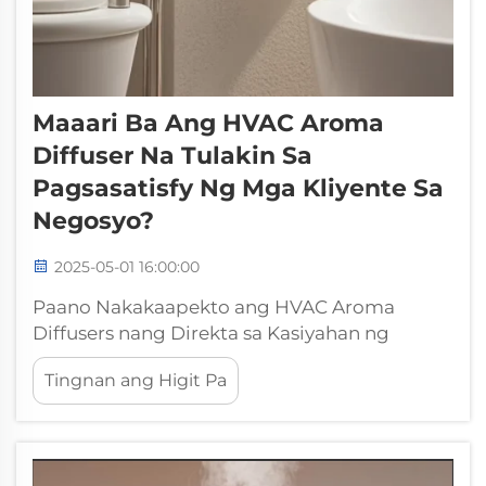
Maaari Ba Ang HVAC Aroma
Diffuser Na Tulakin Sa
Pagsasatisfy Ng Mga Kliyente Sa
Negosyo?
2025-05-01 16:00:00
Paano Nakakaapekto ang HVAC Aroma
Diffusers nang Direkta sa Kasiyahan ng
Customer Ang Agham ng Amoy at
Tingnan ang Higit Pa
Emosyonal na Reaksyon Ang pagkakaalam
kung paano talaga gumagana ang mga
amoy sa ating utak ang siyang nag-uugnay
kung paano mapapanatili ang kasiyahan ng