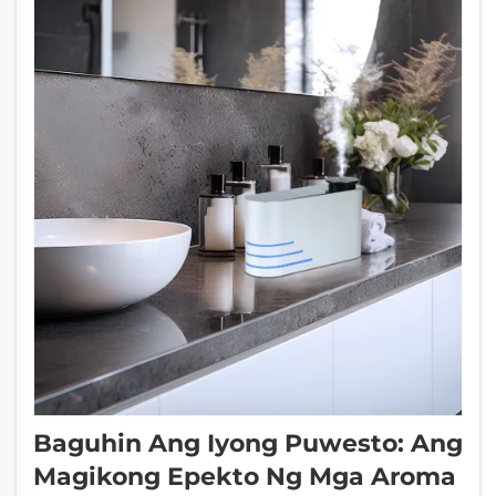
bagay nang sabay. Ano ang nangyayari sa
loob...
Baguhin Ang Iyong Puwesto: Ang
Magikong Epekto Ng Mga Aroma