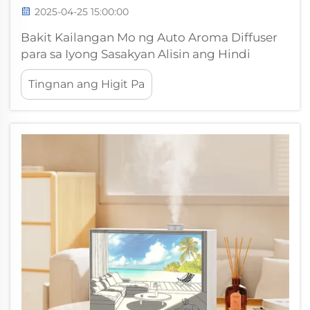
2025-04-25 15:00:00
Bakit Kailangan Mo ng Auto Aroma Diffuser
para sa Iyong Sasakyan Alisin ang Hindi
Magagandang Amoy nang Madali Ang mga
Tingnan ang Higit Pa
car scent diffuser ay talagang epektibo sa
pagtanggal ng masamang amoy sa loob ng
mga sasakyan at pananatili ng magandang
amoy habang nagmamaneho. Naglalabas
sila ng...