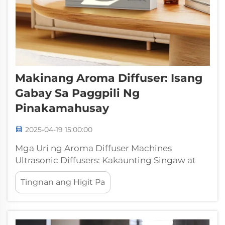
Makinang Aroma Diffuser: Isang
Gabay Sa Paggpili Ng
Pinakamahusay
2025-04-19 15:00:00
Mga Uri ng Aroma Diffuser Machines
Ultrasonic Diffusers: Kakaunting Singaw at
Mabangong Amoy para sa Mga Kuwarto Ang
Tingnan ang Higit Pa
ultrasonic diffusers ay gumagana sa
pamamagitan ng paglikha ng maliliit na
vibrations na nagpapakalat ng mga essential
oils sa hangin, halos ginagawa ang dalawang