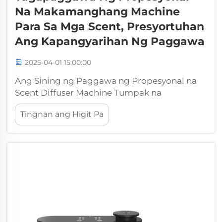
Na Makamanghang Machine
Para Sa Mga Scent, Presyortuhan
Ang Kapangyarihan Ng Paggawa
2025-04-01 15:00:00
Ang Sining ng Paggawa ng Propesyonal na
Scent Diffuser Machine Tumpak na
Engineering sa Mga Sistema ng Scent
Tingnan ang Higit Pa
Diffusion Mahalaga ang pagkuha ng tama sa
engineering kapag ginagawa ang mga
mabuting sistema ng scent diffusion dahil ito
ay nagsisiguro na tama at...