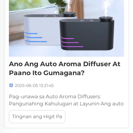
Ano Ang Auto Aroma Diffuser At
Paano Ito Gumagana?
2025-06-05 13:21:45
Pag-unawa sa Auto Aroma Diffusers:
Pangunahing Kahulugan at Layunin Ang auto
aroma diffusers ay gumagana sa
Tingnan ang Higit Pa
pamamagitan ng pagkalat ng mga essential
oils sa buong himpapawid, nagdudulot ng
mga magagandang therapeutic effect na