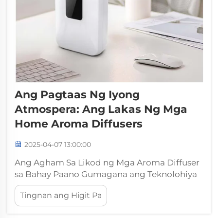
Ang Pagtaas Ng Iyong
Atmospera: Ang Lakas Ng Mga
Home Aroma Diffusers
2025-04-07 13:00:00
Ang Agham Sa Likod ng Mga Aroma Diffuser
sa Bahay Paano Gumagana ang Teknolohiya
ng Diffusion Ang mga aroma diffuser sa
Tingnan ang Higit Pa
bahay ay gumagawa ng kanilang mahika sa
pamamagitan ng teknolohiya ng diffusion na