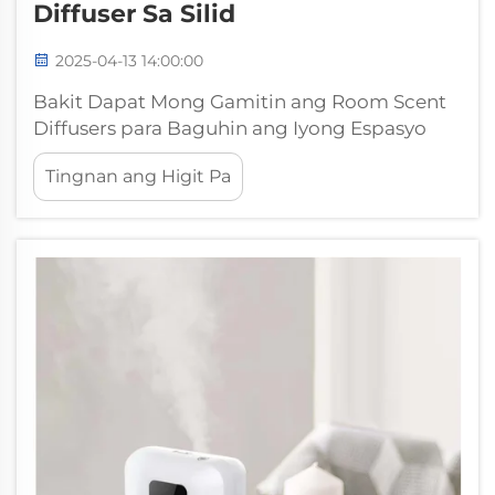
Diffuser Sa Silid
2025-04-13 14:00:00
Bakit Dapat Mong Gamitin ang Room Scent
Diffusers para Baguhin ang Iyong Espasyo
Pagpapabuti ng Mood at Pagbawas ng
Tingnan ang Higit Pa
Stress Ayon sa mga sikologo, ang mga scent
diffusers para sa kuwarto ay talagang
nakakatulong upang itaas ang mood at
bawasan ang stress batay sa kung paano
nakakaapekto ang mga amoy sa atin. Ang
mga taong humihinga ng amoy ng lavanda...