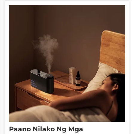
kaugnay natin sa aromatherapy.
Pangunahing ginagawa nila ay tulungan ang
mga tao...
Paano Nilako Ng Mga