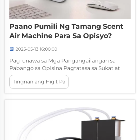
Paano Pumili Ng Tamang Scent
Air Machine Para Sa Opisyo?
2025-05-13 16:00:00
Pag-unawa sa Mga Pangangailangan sa
Pabango sa Opisina Pagtatasa sa Sukat at
Layout ng Opisina Ang pagpili ng tamang
Tingnan ang Higit Pa
makina ng pabango para sa isang opisina ay
nagsisimula sa pagkakilala kung gaano kalaki
ang espasyo. Sukatin muna ang square
footage dahil ang mas malalaking opisina ay
nangangailangan ng mas malakas na scent
di...