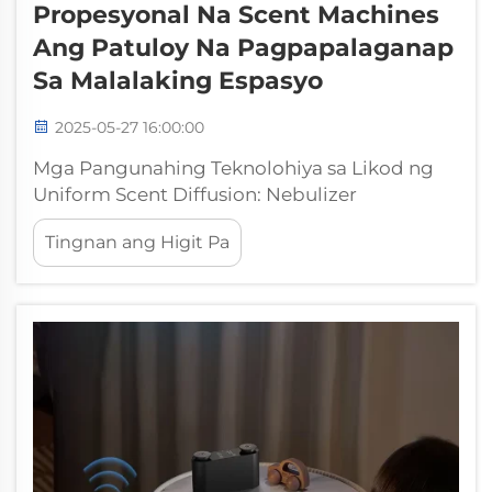
Propesyonal Na Scent Machines
Ang Patuloy Na Pagpapalaganap
Sa Malalaking Espasyo
2025-05-27 16:00:00
Mga Pangunahing Teknolohiya sa Likod ng
Uniform Scent Diffusion: Nebulizer
Technology para sa Micro-Particle Dispersion
Tingnan ang Higit Pa
Ang teknolohiya ng nebulizer ang talagang
nagpapaganda sa pagbabago ng mga
simpleng scent machine sa mga
instrumentong eksakto sa pagkalat ng amoy.
Ang mga gadget na ito...