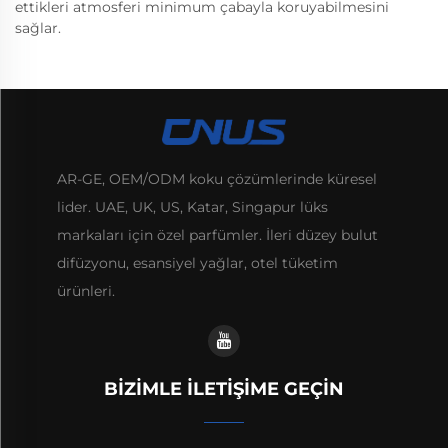
ettikleri atmosferi minimum çabayla koruyabilmesini
sağlar.
AR-GE, OEM/ODM koku çözümlerinde küresel
lider. UAE, UK, US, Katar, Singapur lüks
markaları için özel parfümler. İleri düzey bulut
difüzyonu, esansiyel yağlar, otel tüketim
ürünleri.
BIZIMLE İLETIŞIME GEÇIN