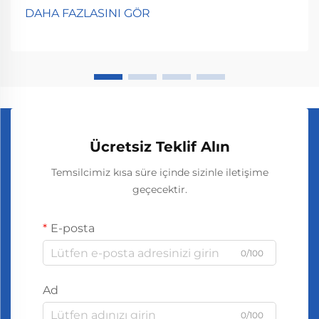
gösterir. Temel olarak, esansiyel yağ partiküllerinin
DAHA FAZLASINI GÖR
ne...
Ücretsiz Teklif Alın
Temsilcimiz kısa süre içinde sizinle iletişime
geçecektir.
E-posta
0/100
Ad
0/100