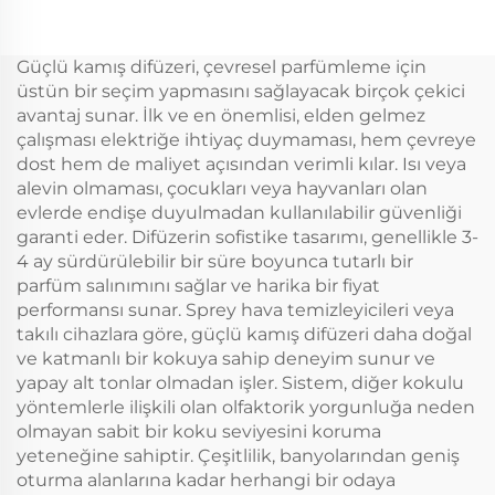
Ticari Koku Makinesi
Aroma Difüzörü 360
Elektronik Koku Susuz
Koku Yağı Difüzörü
HVAC Difüzör Otel
Susuz Atomizer
Güçlü kamış difüzeri, çevresel parfümleme için
üstün bir seçim yapmasını sağlayacak birçok çekici
avantaj sunar. İlk ve en önemlisi, elden gelmez
çalışması elektriğe ihtiyaç duymaması, hem çevreye
dost hem de maliyet açısından verimli kılar. Isı veya
alevin olmaması, çocukları veya hayvanları olan
evlerde endişe duyulmadan kullanılabilir güvenliği
garanti eder. Difüzerin sofistike tasarımı, genellikle 3-
4 ay sürdürülebilir bir süre boyunca tutarlı bir
parfüm salınımını sağlar ve harika bir fiyat
performansı sunar. Sprey hava temizleyicileri veya
takılı cihazlara göre, güçlü kamış difüzeri daha doğal
ve katmanlı bir kokuya sahip deneyim sunur ve
yapay alt tonlar olmadan işler. Sistem, diğer kokulu
yöntemlerle ilişkili olan olfaktorik yorgunluğa neden
olmayan sabit bir koku seviyesini koruma
yeteneğine sahiptir. Çeşitlilik, banyolarından geniş
oturma alanlarına kadar herhangi bir odaya