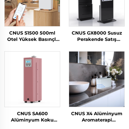
CNUS S1500 500ml
CNUS GX8000 Susuz
Otel Yüksek Basınçlı
Perakende Satış
Hava Temizleyici Koku
Noktası Büyük Alan
Esansiyel Yağ
Profesyonel Aroma
Temizleyici Parfüm
Difüzör Koku Sistemi
Kokuları Hava
LCD Dokunmatik
Tazeleyici Hava Koku
Ekranlı Kiosk
Makinesi
CNUS SA600
CNUS X4 Alüminyum
Alüminyum Koku
Aromaterapi
Esansiyel Yağ Aroması
Difüzörleri Susuz Akıllı