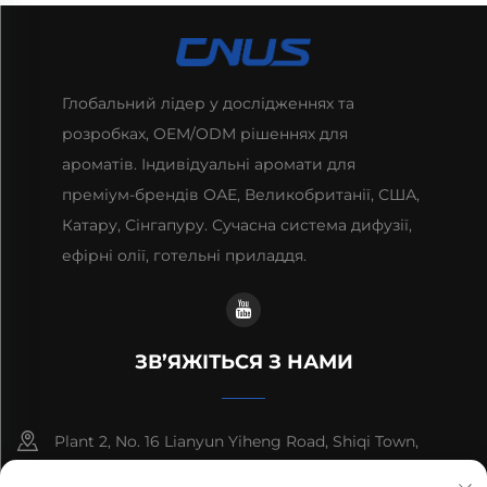
Глобальний лідер у дослідженнях та
розробках, OEM/ODM рішеннях для
ароматів. Індивідуальні аромати для
преміум-брендів ОАЕ, Великобританії, США,
Катару, Сінгапуру. Сучасна система дифузії,
ефірні олії, готельні приладдя.
ЗВ’ЯЖІТЬСЯ З НАМИ
Plant 2, No. 16 Lianyun Yiheng Road, Shiqi Town,
Guangzhou, Guangdong, China