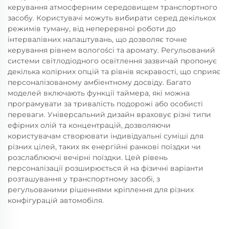
керування атмосферним середовищем транспортного
засобу. Користувачі можуть вибирати серед декількох
режимів туману, від неперервної роботи до
інтервалівних налаштувань, що дозволяє точне
керування рівнем вологоści та аромату. Регульований
системи світлодіодного освітлення зазвичай пропонує
декілька колірних опцій та рівнів яскравості, що сприяє
персоналізованому амбіентному досвіду. Багато
моделей включають функції таймера, які можна
програмувати за тривалість подорожі або особисті
переваги. Універсальний дизайн враховує різні типи
ефірних олій та концентрацій, дозволяючи
користувачам створювати індивідуальні суміші для
різних цілей, таких як енергійні ранкові поїздки чи
розслаблюючі вечірні поїздки. Цей рівень
персоналізації розширюється й на фізичні варіанти
розташування у транспортному засобі, з
регульованими рішеннями кріплення для різних
конфігурацій автомобіля.