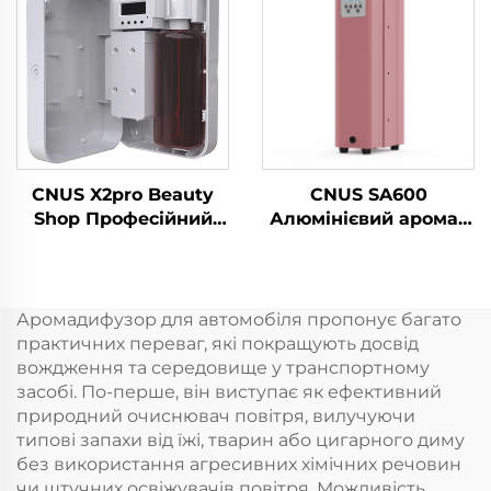
Для Магазину Офіс
Электричний аромат
для освітлення
повітря
CNUS X2pro Beauty
CNUS SA600
Shop Професійний
Алюмінієвий аромат
комерційний
Ефірний олій Аромат
ароматний дифузер
Коммерчний аромат
Ароматна ефірна олія
Машина Електронний
Готельний ароматний
аромат Безводний
Аромадифузор для автомобіля пропонує багато
апарат
hvac Диффузер
практичних переваг, які покращують досвід
Готель
вождження та середовище у транспортному
засобі. По-перше, він виступає як ефективний
природний очиснювач повітря, вилучуючи
типові запахи від їжі, тварин або цигарного диму
без використання агресивних хімічних речовин
чи штучних освіжувачів повітря. Можливість