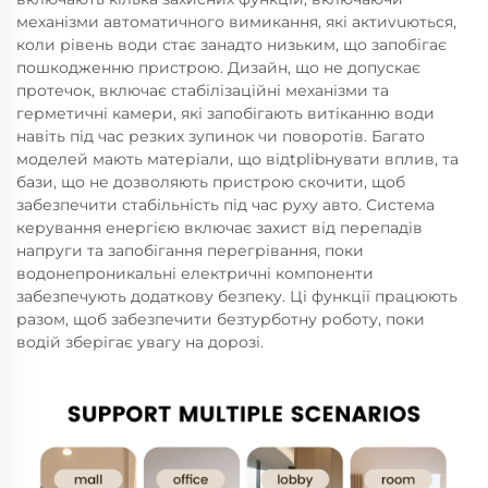
механізми автоматичного вимикання, які актиvuються,
коли рівень води стає занадто низьким, що запобігає
пошкодженню пристрою. Дизайн, що не допускає
протечок, включає стабілізаційні механізми та
герметичні камери, які запобігають витіканню води
навіть під час резких зупинок чи поворотів. Багато
моделей мають матеріали, що відtplibнувати вплив, та
бази, що не дозволяють пристрою скочити, щоб
забезпечити стабільність під час руху авто. Система
керування енергією включає захист від перепадів
напруги та запобігання перегрівання, поки
водонепроникальні електричні компоненти
забезпечують додаткову безпеку. Ці функції працюють
разом, щоб забезпечити безтурботну роботу, поки
водій зберігає увагу на дорозі.