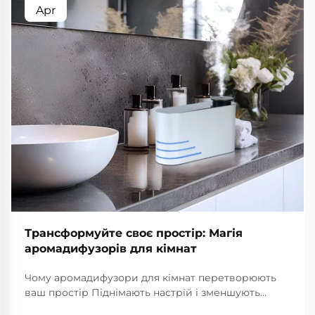
Apr
Трансформуйте своє простір: Магія
аромадифузорів для кімнат
Чому аромадифузори для кімнат перетворюють
ваш простір Піднімають настрій і зменшують
стрес Аромадифузори для кімнат справді