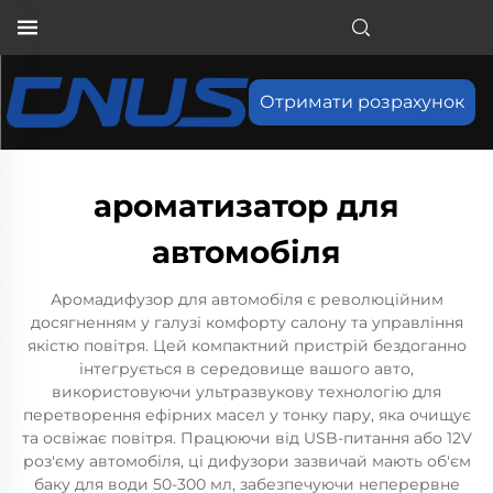
Отримати розрахунок
ароматизатор для
автомобіля
Аромадифузор для автомобіля є революційним
досягненням у галузі комфорту салону та управління
якістю повітря. Цей компактний пристрій бездоганно
інтегрується в середовище вашого авто,
використовуючи ультразвукову технологію для
перетворення ефірних масел у тонку пару, яка очищує
та освіжає повітря. Працюючи від USB-питання або 12V
роз'єму автомобіля, ці дифузори зазвичай мають об'єм
баку для води 50-300 мл, забезпечуючи неперервне