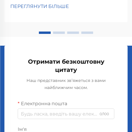
допомагають підняти настрій і зменшити стрес,
ПЕРЕГЛЯНУТИ БІЛЬШЕ
згідно з дослідженнями психологів про те, як
запахи впливають на нас. Люди, які вдихають
аромат лаванди...
Отримати безкоштовну
цитату
Наш представник зв’яжеться з вами
найближчим часом.
Електронна пошта
0/100
Ім'я