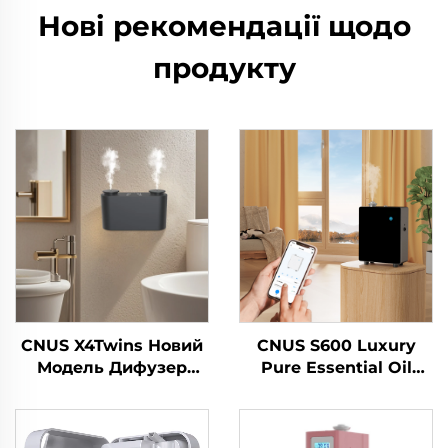
Нові рекомендації щодо
продукту
CNUS X4Twins Новий
CNUS S600 Luxury
Модель Дифузер
Pure Essential Oil
Ефірні Масла
Scent Machine Custom
Гуртовий
Logo Aroma Diffuser
Авіатомолоджувач
Wifi Control