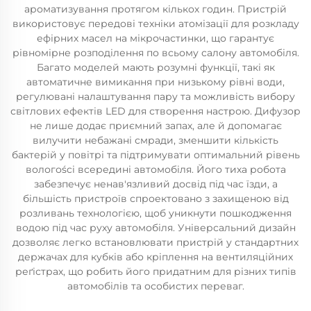
ароматизування протягом кількох годин. Пристрій
використовує передові техніки атомізації для розкладу
ефірних масел на мікрочастинки, що гарантує
рівномірне розподілення по всьому салону автомобіля.
Багато моделей мають розумні функції, такі як
автоматичне вимикання при низькому рівні води,
регулювані налаштування пару та можливість вибору
світлових ефектів LED для створення настрою. Дифузор
не лише додає приємний запах, але й допомагає
вилучити небажані смради, зменшити кількість
бактерій у повітрі та підтримувати оптимальний рівень
вологоści всередині автомобіля. Його тиха робота
забезпечує ненав'язливий досвід під час їзди, а
більшість пристроїв спроектовано з захищеною від
розливань технологією, щоб уникнути пошкодження
водою під час руху автомобіля. Універсальний дизайн
дозволяє легко встановлювати пристрій у стандартних
держачах для кубків або кріплення на вентиляційних
реґістрах, що робить його придатним для різних типів
автомобілів та особистих переваг.