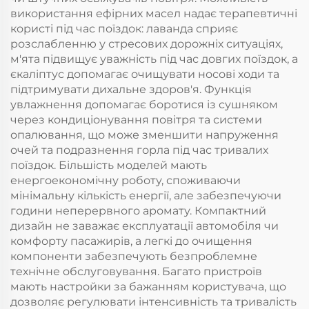
використання ефірних масел надає терапевтичні
користі під час поїздок: лаванда сприяє
розслабленню у стресових дорожніх ситуаціях,
м'ята підвищує уважність під час довгих поїздок, а
єкаліптус допомагає очищувати носові ходи та
підтримувати дихальне здоров'я. Функція
увлажнення допомагає боротися із сушняком
через кондиціонування повітря та системи
опалювання, що може зменшити напруження
очей та подразнення горла під час тривалих
поїздок. Більшість моделей мають
енергоекономічну роботу, споживаючи
мінімальну кількість енергії, але забезпечуючи
години неперервного аромату. Компактний
дизайн не заважає експлуатації автомобіля чи
комфорту пасажирів, а легкі до очищення
компоненти забезпечують безпроблемне
технічне обслуговування. Багато пристроїв
мають настройки за бажанням користувача, що
дозволяє регулювати інтенсивність та тривалість