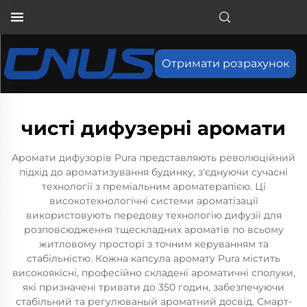
Отримати розрахунок
чисті дифузерні аромати
Аромати дифузорів Pura представляють революційний
підхід до ароматизування будинку, з'єднуючи сучасні
технології з преміальним ароматерапією. Ці
високотехнологічні системи ароматізації
використовують передову технологію дифузії для
розповсюдження тщескладних ароматів по всьому
житловому просторі з точним керуванням та
стабільністю. Кожна капсула аромату Pura містить
високоякісні, професійно складені ароматичні сполуки,
які призначені тривати до 350 годин, забезпечуючи
стабільний та регулюваный ароматний досвід. Смарт-