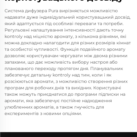
Система дифузера Pura вирізняється можливістю
надавати дуже індивідуальний користувацький досвід,
який адаптується під особливі переваги та потреби.
Регульовні налаштування інтенсивності дають точну
kontrolу над міцністю аромату, з кількома рівнями, які
можна докладно налагодити для різних розмірів кімнат
та особистої чутливості. Функція подвійного аромату
дозволяє користувачам чергувати між двома різними
запахами, що дає можливість вибору настроя або
планованого переходу протягом дня. Планувальник
забезпечує детальну kontrolу над тим, коли і як
розсіюються аромати, з можливістю створення різних
програм для робочих днів та вихідних. Користувачі
також можуть приєднатися до програми підписки на
аромати, яка забезпечує постійне надходження
улюбленних ароматів, а також гнучкість для
експериментів з новими опціями.