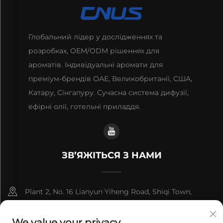
Глобальний лідер у дослідженнях та
розробках, OEM/ODM рішеннях для
ароматів. Індивідуальні аромати для
преміум-брендів ОАЕ, Великобританії, США,
Катару, Сінгапуру. Сучасна система дифузії,
ефірні олії, готельні приладдя.
ЗВ’ЯЖІТЬСЯ З НАМИ
Plant 2, No. 16 Lianyun Yiheng Road, Shiqi Town,
Guangzhou, Guangdong, China
We value your privacy