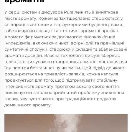
У серці системи дифузора Pura лежить її виняткова
якість аромату. Кожен запах тщеславно створюється у
співпраці з світовими парфумерними будівництвами,
забезпечуючи складні і автентичні ароматні профілі.
Аромати формується за допомогою високоякісних
інгредієнтів, включаючи чисті ефірні олії та преміальні
синтетичні сполуки, створюючи складні та збалансовані
ароматні досвіди. Власна технологія дифузії зберігає
цілісність цих уважно створених ароматів, доставляючи
їх у повітря без знищення чи зміни. Цей підхід до якості
розширюється на тривалість запахів, кожна капсула
проектується для того, щоб підтримувати стабільну
інтенсивність аромату протягом всього свого життя,
виключуючи загальноприйнятий проблему зникнення
запаху, яку зустрічають при традиційних продуктах
домашнього аромату.