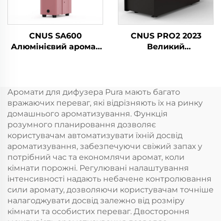
CNUS SA600
CNUS PRO2 2023
Алюмінієвий аромат
Великий
Ефірний олій Аромат
комерційний запах-
Коммерчний аромат
включальний
Машина Електронний
аерозольний
аромат Безводний
ароматний диспенсер
Аромати для дифузера Pura мають багато
hvac Диффузер
електричний HVAC
вражаючих переваг, які відрізняють їх на ринку
Готель
олійний свіжильник
домашнього ароматизування. Функція
повітря дифузер
розумного планировання дозволяє
користувачам автоматизувати їхній досвід
ароматизування, забезпечуючи свіжий запах у
потрібний час та економлячи аромат, коли
кімнати порожні. Регулювані налаштування
інтенсивності надають небачене контролювання
сили аромату, дозволяючи користувачам точніше
налагоджувати досвід залежно від розміру
кімнати та особистих переваг. Двостороння