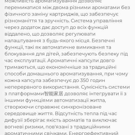
можливість ароматизування дозволяє
перемикатися між двома різними ароматами без
фізичного заміну картриджів, що забезпечує
різноманіття та зручність. Система управління
через додаток дає доступ до всіх функцій
віддалено, що дозволяє регулювати
налаштування з будь-якого місця. Безпечні
функції, такі як автоматичне вимикання та
блокування для дітей, забезпечують безпеку під
час експлуатації. Ароматичні капсули довго
тримаються, що економічніше за традиційні
способи домашнього ароматизування, при чому
кожна капсула забезпечує до 350 годин
неперервного використання. Сумісність системи
з платформами智能家居 дозволяє інтегрувати її з
іншими функціями автоматизації житла,
створюючи справжнє синхронізоване
середовище життя. Відсутність тепла під час
дифузії зберігає якість ароматів та виключає
вогневі ризики, пов'язані з традиційними
ароматичними свічками. Енергоефективний