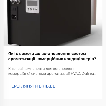
Які є вимоги до встановлення систем
ароматизації комерційних кондиціонерів?
Ключові компоненти для встановлення
комерційної системи ароматизації HVAC. Оцінка
сумісності системи HVAC. Під час налаштування
комерційної системи ароматизації HVAC першою
ПЕРЕГЛЯНУТИ БІЛЬШЕ
справою є перевірка її сумісності з вже наявним
обладнанням. Системи суттєво відрізняються
сьогодні між...