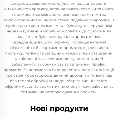
дифузор дозволяє користувачам налаштовувати
інтенсивність аромату, встановлювати графіки та навіть
перемикатися між двома різними ароматами за
допомогою інноваційної системи подвійного аромату. З
сумісністю з системами смарт-будинку та керуванням
через інтуїтивний мобільний додаток, дифузори Pura
надають небувале керування ароматичною
середовище вашого будинку. Колекція включає
різноманітний асортимент ароматів, від свіжих та
чистих до теплих та затишних, кожен з яких створений
у співпраці з люксовими дому ароматів, щоб
забезпечити високу якість та автентичні профілі
ароматів. За допомогою передової технології неbulізації
пристрій перетворює рідинний аромат на тонкий пар
без теплої обробки чи води, зберігаючи цілісність
ефірних масел та ароматичних сполук, поки забезпечує
оптимальне розповсюдження аромату.
Нові продукти