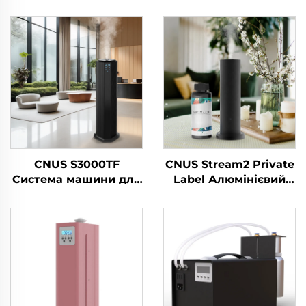
CNUS S3000TF
CNUS Stream2 Private
Система машини для
Label Алюмінієвий
розповсюдження
сплав Вставка в 150
ароматичних олій в
мл Флори ароматної
готелі/коммерчній
олії Холодний туман
ванній/комісії
Бездротовий
розумний WIFI
контроль
Ароматичний
дифузер