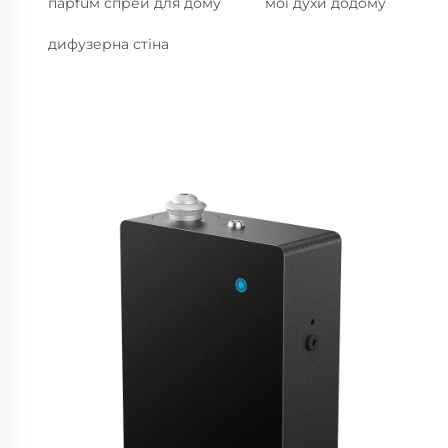
парfüм спрей для дому
мої духи додому
дифузерна стіна