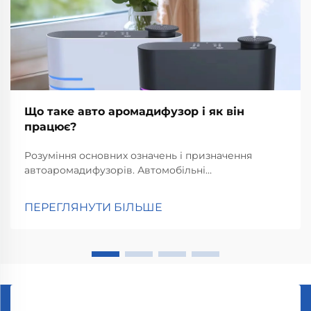
Що таке авто аромадифузор і як він
працює?
Розуміння основних означень і призначення
автоаромадифузорів. Автомобільні
аромадифузори працюють шляхом
розповсюдження ефірних олій у повітрі,
ПЕРЕГЛЯНУТИ БІЛЬШЕ
забезпечуючи той приємний терапевтичний
ефект, який ми асоціюємо з ароматерапією. По
суті, вони допомагають людям...