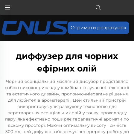
Отримати розрахунок
диффузер для чорних
ефірних олій
Чорний есенціальний масляний дифузор представляє
собою високоприкладну комбінацію сучасної технології
та естетичного дизайну, пропонуючиlegantне рішення
для любителів ароматерапії. Цей стильний пристрій
використовує ультразвукову технологію для
перетворення есенціальних олій у тонку, прохолодну
пару, яка ефективно поширяє терапевтичні аромати по
всьому просторі. Маючи оптимальну висоту і ємність
300 мл, цей дифузор забезпечує неперервну роботу до