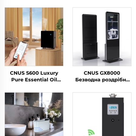
CNUS S600 Luxury
CNUS GX8000
Pure Essential Oil
Безводна роздрібна
Scent Machine Custom
точка Великий
Logo Aroma Diffuser
простір Професійний
Wifi Control
аромат дифузер
Электричний аромат
Ароматна система
для освітлення
LCD сенсорний екран
повітря
Киоск