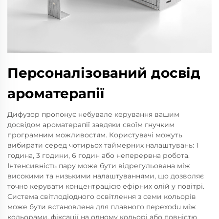
Персоналізований досвід
ароматерапії
Дифузор пропонує небувале керування вашим
досвідом ароматерапії завдяки своїм гнучким
програмним можливостям. Користувачі можуть
вибирати серед чотирьох таймерних налаштувань: 1
година, 3 години, 6 годин або неперервна робота.
Інтенсивність пару може бути відрегульована між
високими та низькими налаштуваннями, що дозволяє
точно керувати концентрацією ефірних олій у повітрі.
Система світлодіодного освітлення з семи кольорів
може бути встановлена для плавного перехodu між
кольорами, фіксації на одному кольорі або повністю