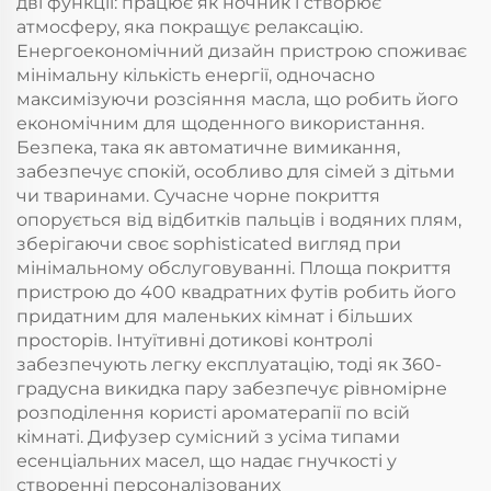
дві функції: працює як ночник і створює
атмосферу, яка покращує релаксацію.
Енергоекономічний дизайн пристрою споживає
мінімальну кількість енергії, одночасно
максимізуючи розсіяння масла, що робить його
економічним для щоденного використання.
Безпека, така як автоматичне вимикання,
забезпечує спокій, особливо для сімей з дітьми
чи тваринами. Сучасне чорне покриття
опорується від відбитків пальців і водяних плям,
зберігаючи своє sophіsticated вигляд при
мінімальному обслуговуванні. Площа покриття
пристрою до 400 квадратних футів робить його
придатним для маленьких кімнат і більших
просторів. Інтуїтивні дотикові контролі
забезпечують легку експлуатацію, тоді як 360-
градусна викидка пару забезпечує рівномірне
розподілення користі ароматерапії по всій
кімнаті. Дифузер сумісний з усіма типами
есенціальних масел, що надає гнучкості у
створенні персоналізованих