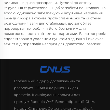
виливань під час дозаправки. Чутливі до дотику
керування герметизовані, щоб запобігти пошкодженню
вodoю, одночасно забезпечуючи інтуїтивне керування.
База дифузора включає протиcлізні нозки та систему
розподілення ваги для стабiлiзацiї, що запобігає
перевертанню, роблячи його безпечним для
домогосподарств з дітьми та тваринами. Електропровід
спроектовано з усиленим пунктом з'єднання і включає
захист від перепадів напруги для додаткової безпеки.
Глобальний лідер у дослідженнях та
розробках, OEM/ODM рішеннях для
ароматів. Індивідуальні аромати для
преміум-брендів ОАЕ, Великобританії, США,
Катару, Сінгапуру. Сучасна система дифузії,