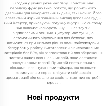
10 годин у різних режимах пару. Пристрій має
передову функцію тихої роботи, що робить його
ідеальним для використання як днем, так і ночью. Його
елегантний чорний зовнішній вигляд доповнює будь-
який інтер'єр, приховуючи потужну внутрішню систему,
яка включає кольорозмінну LED-світлу з 7
відпливалими опціями. Дифузор має функцію
автоматичного відключення для безпеки, яка
актиvuється при низьких рівнях води, забезпечуючи
безтурботну роботу. Виготовлений з високоякісних
матеріалів без BPA, він запroектований для збереження
чистоти ваших есенціальних олій, поки доставляє
послуги ароматерапії. Пристрій постачається з
кількома налаштуваннями таймера, що дозволяє
користувачам персоналізувати свій досвід
ароматерапії відповідно до своїх конкретних потреб і
переваг.
Нові продукти