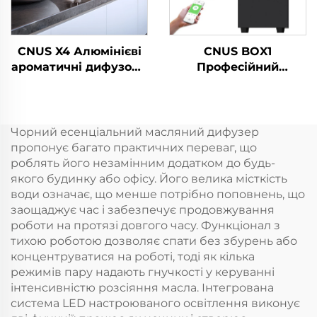
CNUS X4 Алюмінієві
CNUS BOX1
ароматичні дифузори
Професійний
Безводні розумні
комерційний
ароматичні дифузори
електричний
360 ароматичних
диффузер аромату
олійних дифузорів
ароматичних масел
Чорний есенціальний масляний дифузер
Безводні атомізатори
пропонує багато практичних переваг, що
роблять його незамінним додатком до будь-
якого будинку або офісу. Його велика місткість
води означає, що менше потрібно поповнень, що
заощаджує час і забезпечує продовжування
роботи на протязі довгого часу. Функціонал з
тихою роботою дозволяє спати без збурень або
концентруватися на роботі, тоді як кілька
режимів пару надають гнучкості у керуванні
інтенсивністю розсіяння масла. Інтегрована
система LED настроюваного освітлення виконує