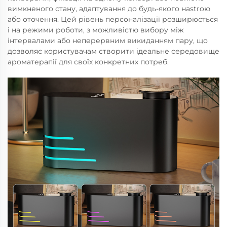
вимкненого стану, адаптування до будь-якого нastroю
або оточення. Цей рівень персоналізації розширюється
і на режими роботи, з можливістю вибору між
інтервалами або неперервним викиданням пару, що
дозволяє користувачам створити ідеальне середовище
ароматерапії для своїх конкретних потреб.