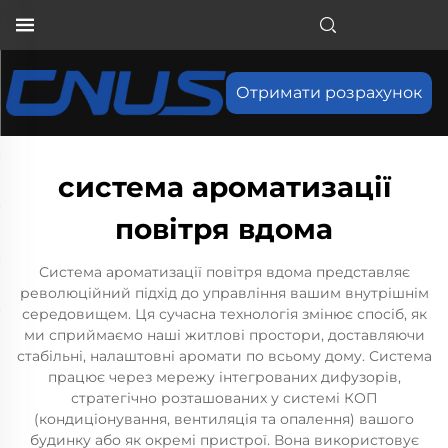
Отримати розрахунок
система ароматизації
повітря вдома
Система ароматизації повітря вдома представляє
революційний підхід до управління вашим внутрішнім
середовищем. Ця сучасна технологія змінює спосіб, як
ми сприймаємо наші житлові простори, доставляючи
стабільні, налаштовні аромати по всьому дому. Система
працює через мережу інтегрованих дифузорів,
стратегічно розташованих у системі КОП
(кондиціонування, вентиляція та опалення) вашого
будинку або як окремі пристрої. Вона використовує