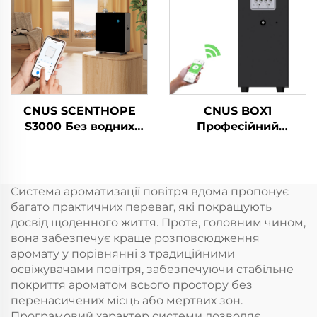
дифузерна машинна
олія
CNUS SCENTHOPE
CNUS BOX1
S3000 Без водних
Професійний
парфумерних
комерційний
повітряних
електричний
диспенсерів
диффузер аромату
Акрильний
ароматичних масел
Система ароматизації повітря вдома пропонує
автоматичний
багато практичних переваг, які покращують
дифузер ароматики
досвід щоденного життя. Проте, головним чином,
Дифузійна система
вона забезпечує краще розповсюдження
Ароматична машина
аромату у порівнянні з традиційними
освіжувачами повітря, забезпечуючи стабільне
покриття ароматом всього простору без
перенасичених місць або мертвих зон.
Програмовий характер системи дозволяє