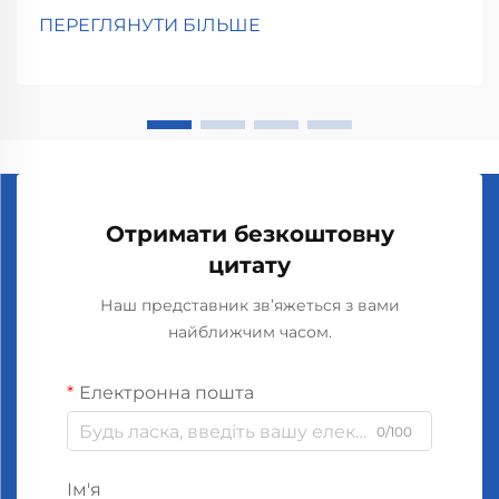
дійсно добре справляються з видаленням поганих
ПЕРЕГЛЯНУТИ БІЛЬШЕ
запахів всередині автомобіля та підтримують
приємний аромат під час поїздки. Вони
виділяють...
Отримати безкоштовну
цитату
Наш представник зв’яжеться з вами
найближчим часом.
Електронна пошта
0/100
Ім'я