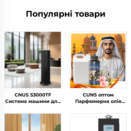
Популярні товари
CNUS S3000TF
CUNS оптом
Система машини для
Парфюмерна олія
розповсюдження
Арабська ароматика
ароматичних олій в
Французька
готелі/коммерчній
ароматика Дуже
ванній/комісії
довговічна