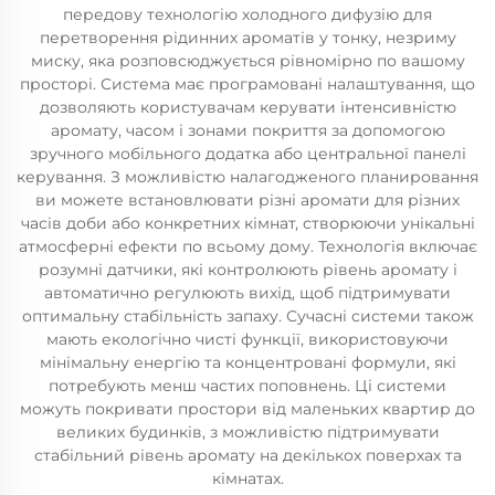
передову технологію холодного дифузію для
перетворення рідинних ароматів у тонку, незриму
миску, яка розповсюджується рівномірно по вашому
просторі. Система має програмовані налаштування, що
дозволяють користувачам керувати інтенсивністю
аромату, часом і зонами покриття за допомогою
зручного мобільного додатка або центральної панелі
керування. З можливістю налагодженого планировання
ви можете встановлювати різні аромати для різних
часів доби або конкретних кімнат, створюючи унікальні
атмосферні ефекти по всьому дому. Технологія включає
розумні датчики, які контролюють рівень аромату і
автоматично регулюють вихід, щоб підтримувати
оптимальну стабільність запаху. Сучасні системи також
мають екологічно чисті функції, використовуючи
мінімальну енергію та концентровані формули, які
потребують менш частих поповнень. Ці системи
можуть покривати простори від маленьких квартир до
великих будинків, з можливістю підтримувати
стабільний рівень аромату на декількох поверхах та
кімнатах.