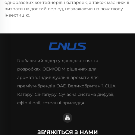
одноразових контейнерів і батареек, а також має нижчі
витрати на довгий період, незважаючи на початкову
інвестицію.
Глобальний лідер у дослідженнях та
розробках, OEM/ODM рішеннях для
ароматів. Індивідуальні аромати для
преміум-брендів ОАЕ, Великобританії, США,
Катару, Сінгапуру. Сучасна система дифузії,
ефірні олії, готельні приладдя.
ЗВ’ЯЖІТЬСЯ З НАМИ