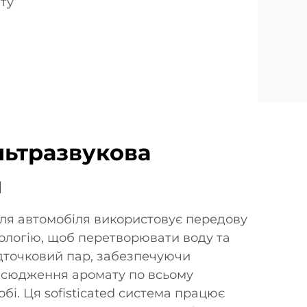
ту
льтразвукова
я
ля автомобіля використовує передову
ологію, щоб перетворювати воду та
адточковий пар, забезпечуючи
всюдження аромату по всьому
бі. Ця sofisticated система працює