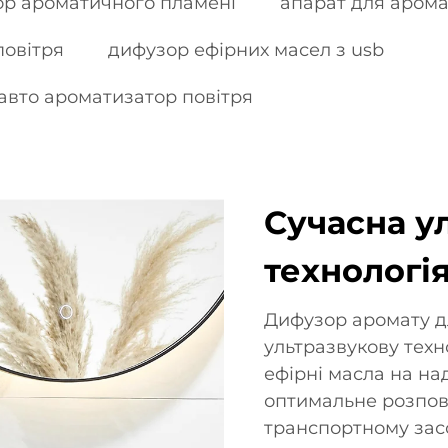
р ароматичного пламені
апарат для арома
повітря
дифузор ефірних масел з usb
авто ароматизатор повітря
Сучасна у
технологі
Дифузор аромату д
ультразвукову техн
ефірні масла на н
оптимальне розпо
транспортному засо