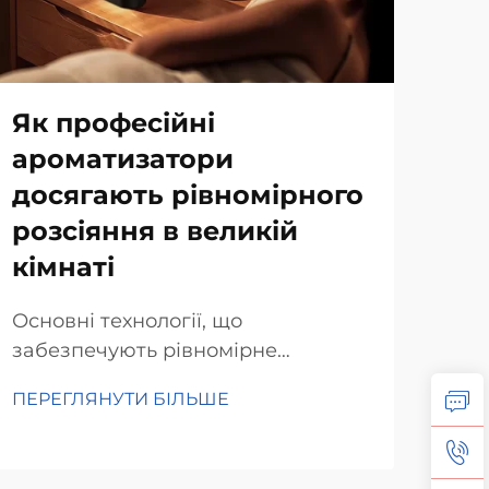
Як професійні
На
ароматизатори
ко
досягають рівномірного
ар
розсіяння в великій
пе
кімнаті
го
це
Основні технології, що
забезпечують рівномірне
Чом
розповсюдження аромату.
аро
ПЕРЕГЛЯНУТИ БІЛЬШЕ
Технологія небулайзера для
гот
ПЕР
дисперсії мікрочастинок.
аро
Небулайзерна технологія справді
впл