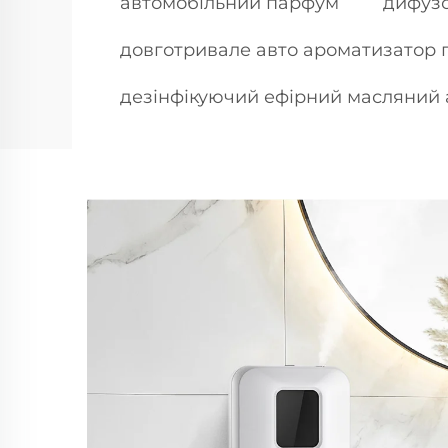
автомобільний парфум
дифузо
довготривале авто ароматизатор 
дезінфікуючий ефірний масляний 