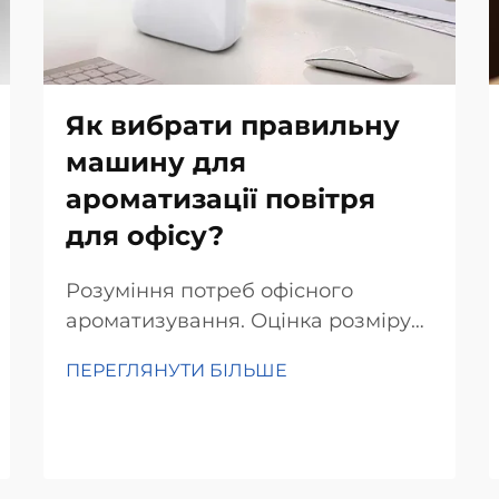
Як вибрати правильну
машину для
ароматизації повітря
для офісу?
Розуміння потреб офісного
ароматизування. Оцінка розміру
та планування офісу. Вибір
ПЕРЕГЛЯНУТИ БІЛЬШЕ
правильного ароматичного
пристрою для офісу починається з
того, наскільки великим є
приміщення насправді. Спочатку