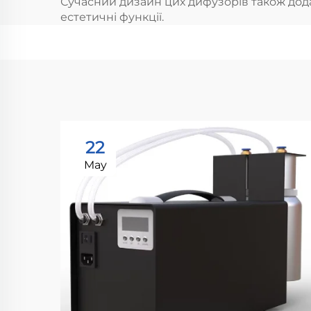
Сучасний дизайн цих дифузорів також додає
естетичні функції.
22
May