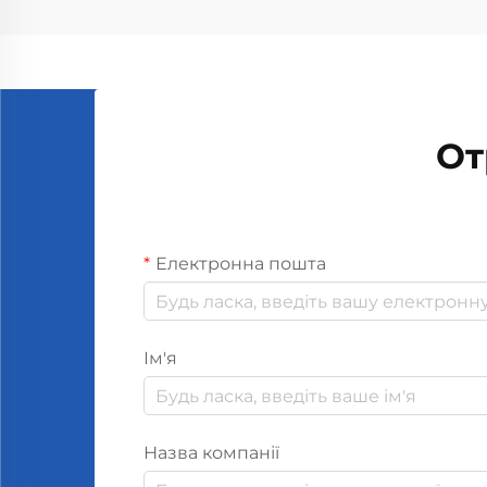
HVAC першою справою є
перевірка її сумісності з вже
наявним обладнанням. Системи
суттєво відрізняються сьогодні
між...
От
Електронна пошта
Ім'я
Назва компанії