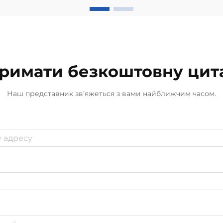
виміряйте площу, адже більші
офіси потребують більш потужних
ароматизаторів...
римати безкоштовну цит
Наш представник зв’яжеться з вами найближчим часом.