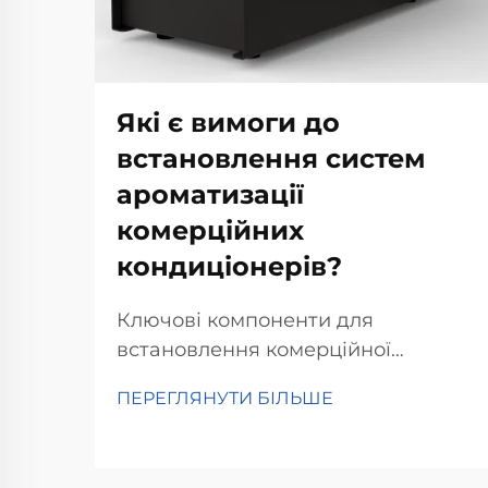
Які є вимоги до
встановлення систем
ароматизації
комерційних
кондиціонерів?
Ключові компоненти для
встановлення комерційної
системи ароматизації HVAC.
ПЕРЕГЛЯНУТИ БІЛЬШЕ
Оцінка сумісності системи HVAC.
Під час налаштування
комерційної системи ароматизації