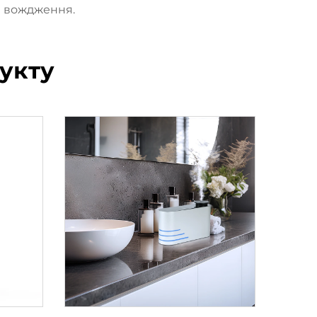
я вождження.
укту