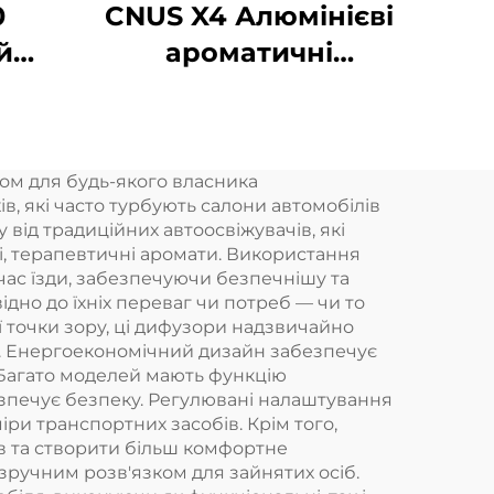
0
CNUS X4 Алюмінієві
й
ароматичні
ний
дифузори Безводні
т
розумні ароматичні
й
дифузори 360
ом для будь-якого власника
на
ароматичних
, які часто турбують салони автомобілів
й
олійних дифузорів
у від традиційних автоосвіжувачів, які
, терапевтичні аромати. Використання
дний
Безводні
ас їзди, забезпечуючи безпечнішу та
ер
атомізатори
дно до їхніх переваг чи потреб — чи то
ї точки зору, ці дифузори надзвичайно
ок. Енергоекономічний дизайн забезпечує
 Багато моделей мають функцію
езпечує безпеку. Регулювані налаштування
іри транспортних засобів. Крім того,
в та створити більш комфортне
зручним розв'язком для зайнятих осіб.