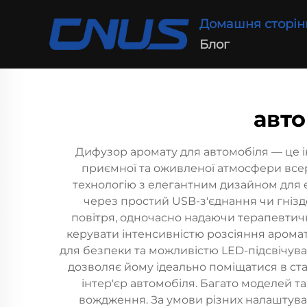
Домашня сторін
Блог
авт
Дифузор аромату для автомобіля — це 
приємної та оживленої атмосфери всер
технологію з елегантним дизайном для 
через простий USB-з'єднання чи гніздо
повітря, одночасно надаючи терапевтич
керувати інтенсивністю розсіяння арома
для безпеки та можливістю LED-підсвічув
дозволяє йому ідеально поміщатися в ст
інтер'єр автомобіля. Багато моделей 
вождження. За умови різних налаштуван