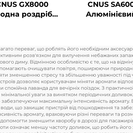
CNUS GX8000
CNUS SA60
одна роздрібна
Алюмінієви
очка Великий
аромат Ефір
простір
олій Арома
Професійний
Коммерчни
гато переваг, що роблять його необхідним аксесуар
омат дифузер
аромат Маши
ективним розв'язком для вилучення небажаних запахів
матна система
Електронни
кового диму. Відмінною особливістю є те, що на відмін
опомагають очищувати повітря, поширюючи природні
CD сенсорний
аромат Безво
яти зменшенню стресу та збільшенню уважності під ч
екран Киоск
hvac Диффуз
строїв дозволяє користувачам міняти аромати відпові
 спокійна лаванда для вечірніх поїздок. З практично
Готель
ючи мінімальної уваги за винятком періодичних долив
о забезпечуючи максимальну інтенсивність аромату.
 води, що захищає пристрій від пошкодження та заб
сивність аромату, враховуючи різні переваги та розм
ь допомогти зменшити хворобу в дорозі для пасажирі
ти означає меншу частоту доливок, що робить його 