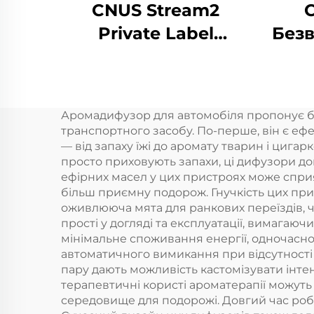
CNUS Stream2
Private Label
Безв
Алюмінієвий сплав
т
Вставка в 150 мл
Флори ароматної
Аромадифузор для автомобіля пропонує ба
олії Холодний
ар
транспортного засобу. По-перше, він є еф
туман Бездротовий
Аро
— від запаху їжі до аромату тварин і цигар
просто приховують запахи, ці дифузори д
розумний WIFI
L
ефірних масел у цих пристроях може спри
контроль
більш приємну подорож. Гнучкість цих при
оживлююча мята для ранкових переїздів, чи
Ароматичний
прості у догляді та експлуатації, вимага
дифузер
мінімальне споживання енергії, одночасн
автоматичного вимикання при відсутності
пару дають можливість кастомізувати інтен
терапевтичні користі ароматерапії можут
середовище для подорожі. Довгий час робо