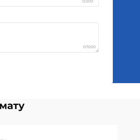
0/200
0/1000
мату