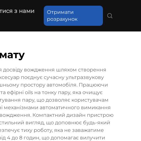
тися з нами
Отримати
розрахунок
мату
ня досвіду вождження шляхом створення
ксесуар поєднує сучасну ультразвукову
рішньому простору автомобіля. Працюючи
 ефірні oils на тонку пару, яка очищує
тування пару, що дозволяє користувачам
ені механізмами автоматичного вимикання
го вождження. Компактний дизайн пристрою
 стильний вигляд, що доповнює будь-який
зпечує тиху роботу, яка не заважатиме
ід 4 до 8 годин, що допомагає вилучити