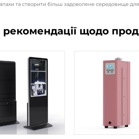
апахи та створити більш задоволене середовище дл
і рекомендації щодо прод