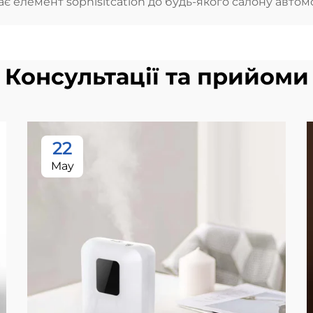
 елемент sophisitcation до будь-якого салону автомо
Консультації та прийоми
22
May