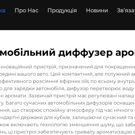
ка
Про Нас
Продукція
Новини
Зв’яза
омобільний диффузер аро
інноваційний пристрій, призначений для покращен
едині вашого авто. Цей компактний, але потужний а
ефективного розсіяння ефірних oils по всьому внут
 для зарядки автомобіля, дифузор перетворює воду та
ні аромати. Зазвичай пристрій має регулювані налаш
ту. Багато сучасних автомобільних дифузорів оснащ
ання, що створює спокійну атмосферу під час нічно
андартні держаки для кубків, залишаючи сучасний та
також включають технологію зменшення шуму, що забе
ь, ці пристрої забезпечують тривалу ароматизацію в