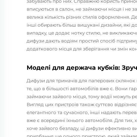
забувають про них. Справжню користь принос
вписуються в салон, не займаючи місця і не з
велика кількість різних стилів оформлення. Д
інші обирають більш вишукані дизайни, які д
випадку, це додає нотку стилю, не викликаюч
дифузи дають водіям простий спосіб підтрим
додаткового місця для зберігання чи змін кон
Моделі для держача кубків: Зручн
Дифузи для тримачів для паперових склянок
те, що в більшості автомобілів вже є. Вони га
займаючи зайвого місця, тому водії можуть ре
Вигляд цих пристроїв також суттєво відрізня
елегантного та сучасного, інші надають пере
вже є всередині їхнього автомобіля. Для тих
хоче зайвого безладу, ці дифузи ефективно в
придбання ще одного пристрою, який займає 