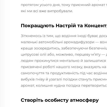
протягом усього дня, тому приємний аромат т
які ми всі вже випробували.
Покращують Настрій та Концентр
Зіткнемось із тим, що водіння іноді буває дос
маленькі автомобільні аромадифузори — вони
краще зосередитись, забезпечуючи безпечніш
цитрусові олії або, можливо, перцеву м’яту —
людям прокинутися ментально й залишатися 
присвячені роботі нашого мозку, вказують на
самопочуття та продуктивність під час водінн
вибухів гніву й узагалі поїздки стануть приє
аромат, колишня нудна поїздка перетворить
Створіть особисту атмосферу