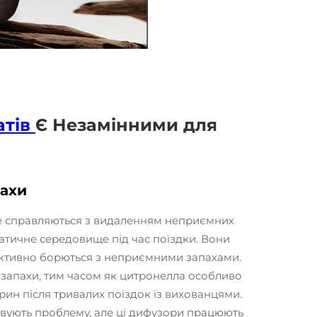
атів
Є Незамінними для
пахи
е справляються з видаленням неприємних
атичне середовище під час поїздки. Вони
ефективно борються з неприємними запахами.
 запахи, тим часом як цитронелла особливо
ин після тривалих поїздок із вихованцями.
овують проблему, але ці дифузори працюють