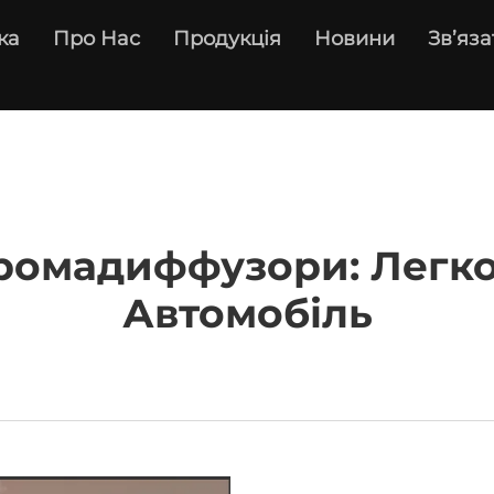
ка
Про Нас
Продукція
Новини
Зв’яза
ромадиффузори: Легко
Автомобіль