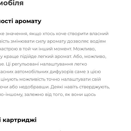
мобіля
ості аромату
ке значення, якщо хтось хоче створити власний
вість змінювати силу аромату дозволяє водіям
настрою в той чи інший момент. Можливо,
му краще підійде легкий аромат. Або, можливо,
е. Ці регульовані налаштування легко
часних автомобільних дифузорів саме з цією
 цінують можливість точно налаштувати свій
уючи або недобравши. Деякі навіть стверджують,
о-іншому, залежно від того, як вони щось
і картриджі