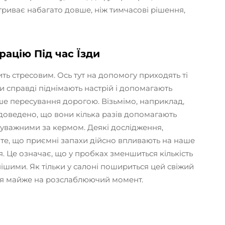
риває набагато довше, ніж тимчасові рішення,
ацію Під час Їзди
ить стресовим. Ось тут на допомогу приходять ті
 справді піднімають настрій і допомагають
е пересування дорогою. Візьмімо, наприклад,
 доведено, що вони кілька разів допомагають
уважними за кермом. Деякі дослідження,
 те, що приємні запахи дійсно впливають на наше
я. Це означає, що у пробках зменшиться кількість
мнішими. Як тільки у салоні пошириться цей свіжий
ся майже на розслаблюючий момент.