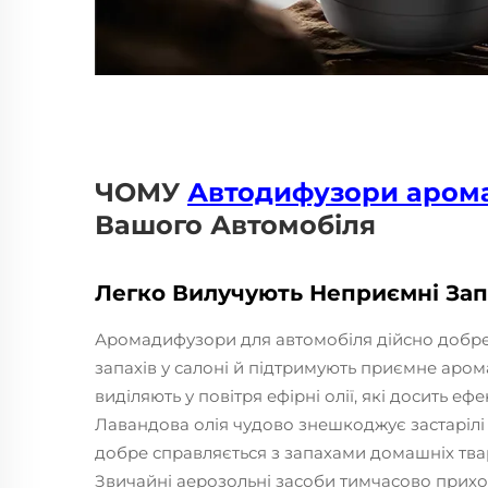
ЧОМУ
Автодифузори аром
Вашого Автомобіля
Легко Вилучують Неприємні За
Аромадифузори для автомобіля дійсно добр
запахів у салоні й підтримують приємне аром
виділяють у повітря ефірні олії, які досить 
Лавандова олія чудово знешкоджує застарілі
добре справляється з запахами домашніх твар
Звичайні аерозольні засоби тимчасово прих