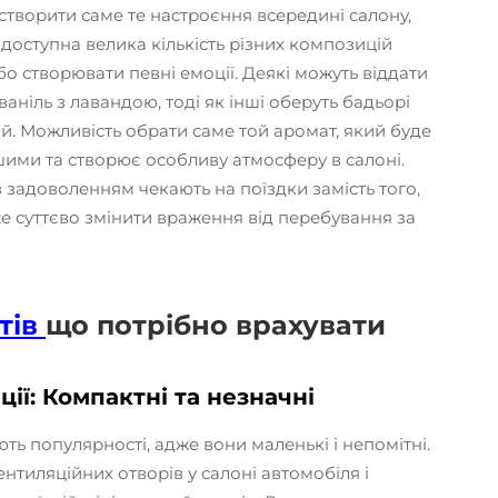
творити саме те настроєння всередині салону,
 доступна велика кількість різних композицій
бо створювати певні емоції. Деякі можуть віддати
аніль з лавандою, тоді як інші оберуть бадьорі
ій. Можливість обрати саме той аромат, який буде
шими та створює особливу атмосферу в салоні.
із задоволенням чекають на поїздки замість того,
е суттєво змінити враження від перебування за
тів
що потрібно врахувати
ії: Компактні та незначні
ть популярності, адже вони маленькі і непомітні.
нтиляційних отворів у салоні автомобіля і