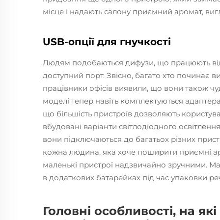
місце і надають салону приємний аромат, ви
USB-опції для гнучкості
Людям подобаються дифузи, що працюють від 
доступний порт. Звісно, багато хто починає ви
працівники офісів виявили, що вони також чуд
моделі тепер навіть комплектуються адаптера
що більшість пристроїв дозволяють користува
вбудовані варіанти світлодіодного освітлення
вони підключаються до багатьох різних прист
кожна людина, яка хоче поширити приємні ар
маленькі пристрої надзвичайно зручними. Ма
в додаткових батарейках під час упаковки реч
Головні особливості, на як