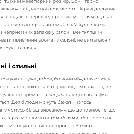
ить їхній мініатюрний розмір. Вони гарно
аважаючи під час поїздок містом. Наразі доступна
еякі надають перевагу простим моделям, тоді як
оповнюють інтер'єр автомобіля. У будь-якому
и неприємних запахів у салоні. Вентиляційні
увати приємний аромат у салоні, не вимагаючи
струкції салону.
і і стильні
 працюють дуже добре, бо вони вбудовуються в
рно встановлюються в ті тримачі для склянок, не
гулювати аромат на ходу. Справді класна фіча.
ється. Деякі люди можуть бажати чогось
вагу чомусь більш виразному, що доповнює те, що
, хто керує меншими автомобілями або просто не
икористовують наявний простір. Замість
цінне місце, вони просто встановлюються на