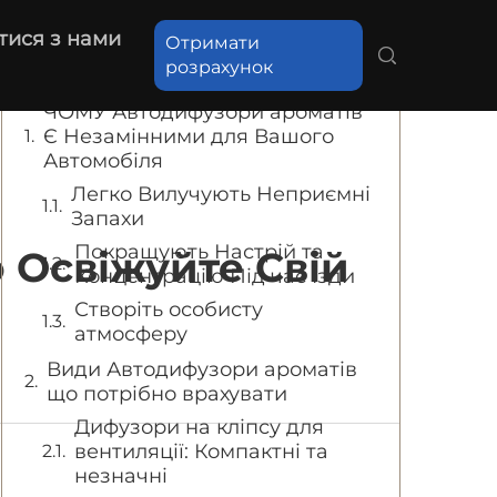
Зміст
тися з нами
Отримати
розрахунок
ЧОМУ Автодифузори ароматів
Є Незамінними для Вашого
Автомобіля
Легко Вилучують Неприємні
Запахи
Покращують Настрій та
 Освіжуйте Свій
Концентрацію Під час Їзди
Створіть особисту
атмосферу
Види Автодифузори ароматів
що потрібно врахувати
Дифузори на кліпсу для
вентиляції: Компактні та
незначні