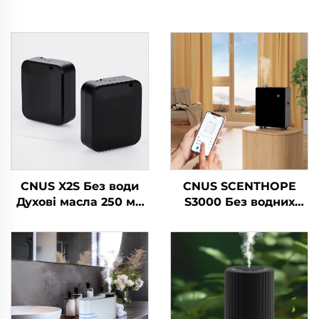
CNUS X2S Без води
CNUS SCENTHOPE
Духові масла 250 мл
S3000 Без водних
Батарея Духовий
парфумерних
дифузер Машина
повітряних
Домашня свіжильник
диспенсерів
повітря Ароматичний
Акрильний
дифузер
автоматичний
дифузер ароматики
Дифузійна система