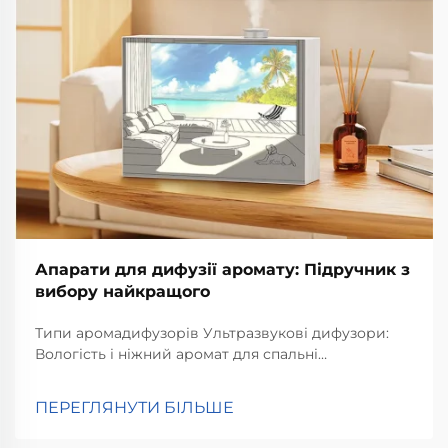
Апарати для дифузії аромату: Підручник з
вибору найкращого
Типи аромадифузорів Ультразвукові дифузори:
Вологість і ніжний аромат для спальні
Ультразвукові дифузори працюють за рахунок
створення мікродрібних вібрацій, які розносять
ПЕРЕГЛЯНУТИ БІЛЬШЕ
ефірні олії в повітрі, по суті, виконуючи одночасно
дві функції. Що відбувається всередині...