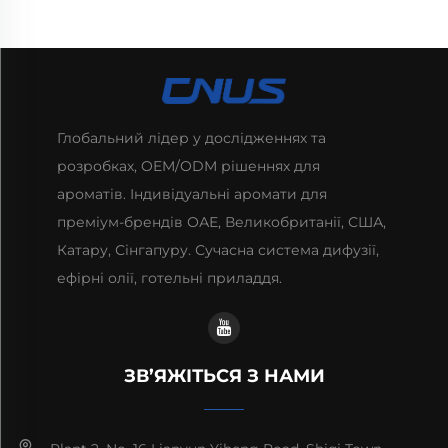
Глобальний лідер у дослідженнях та
розробках, OEM/ODM рішеннях для
ароматів. Індивідуальні аромати для
преміум-брендів ОАЕ, Великобританії, США,
Катару, Сінгапуру. Сучасна система дифузії,
ефірні олії, готельні приладдя.
ЗВ’ЯЖІТЬСЯ З НАМИ