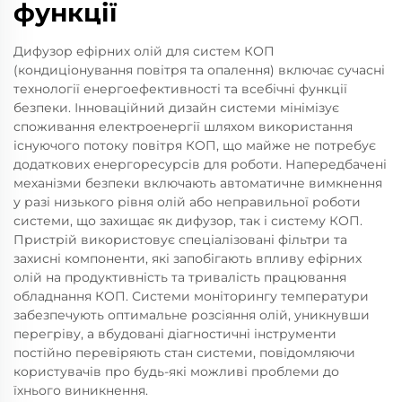
функції
Дифузор ефірних олій для систем КОП
(кондиціонування повітря та опалення) включає сучасні
технології енергоефективності та всебічні функції
безпеки. Інноваційний дизайн системи мінімізує
споживання електроенергії шляхом використання
існуючого потоку повітря КОП, що майже не потребує
додаткових енергоресурсів для роботи. Напередбачені
механізми безпеки включають автоматичне вимкнення
у разі низького рівня олій або неправильної роботи
системи, що захищає як дифузор, так і систему КОП.
Пристрій використовує спеціалізовані фільтри та
захисні компоненти, які запобігають впливу ефірних
олій на продуктивність та тривалість працювання
обладнання КОП. Системи моніторингу температури
забезпечують оптимальне розсіяння олій, уникнувши
перегріву, а вбудовані діагностичні інструменти
постійно перевіряють стан системи, повідомляючи
користувачів про будь-які можливі проблеми до
їхнього виникнення.