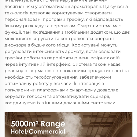
інтелектуальна система керування є значним
досягненням у автоматизації ароматерапії. Ця сучасна
технологія дозволяє користувачам створювати
персоналізовані програми графіку, які відповідають
їхньому розкладу та перевагам. Смарт-система має
функції, такі як з'єднання з мобільним додатком, що дає
можливість керувати та контролювати операції
дифузора з будь-якого місця. Користувачі можуть
регулювати інтенсивність аромату, встановлювати
графіки роботи та перевіряти рівень ефірних олій
через інтуїтивний інтерфейс. Система також надає
реальну інформацію про показники продуктивності та
необхідність техобслуговування, забезпечуючи
оптимальну роботу у всі часи. Її інтеграція з
популярними платформами смарт-дому дозволяє
керувати голосом та автоматизувати сценарії,
координуючи їх з іншими домашніми системами.