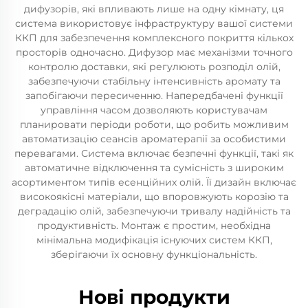
дифузорів, які впливають лише на одну кімнату, ця
система використовує інфраструктуру вашої системи
ККП для забезпечення комплексного покриття кількох
просторів одночасно. Дифузор має механізми точного
контролю доставки, які регулюють розподіл олій,
забезпечуючи стабільну інтенсивність аромату та
запобігаючи пересиченню. Напередбачені функції
управління часом дозволяють користувачам
планировати періоди роботи, що робить можливим
автоматизацію сеансів ароматерапії за особистими
перевагами. Система включає безпечні функції, такі як
автоматичне відключення та сумісність з широким
асортиментом типів есенційних олій. Її дизайн включає
високоякісні матеріали, що впоровжують корозію та
деградацію олій, забезпечуючи тривалу надійність та
продуктивність. Монтаж є простим, необхідна
мінімальна модифікація існуючих систем ККП,
зберігаючи їх основну функціональність.
Нові продукти