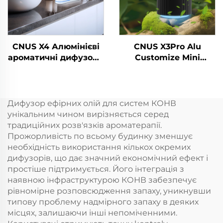
Ароматична машина
CNUS X4 Алюмінієві
CNUS X3Pro Alu
ароматичні дифузори
Customize Mini
Безводні розумні
Portable 8 Scent Gear
ароматичні дифузори
Алюмінієвий корпус
360 ароматичних
10ML Безводна
олійних дифузорів
ароматична олія
Дифузор ефірних олій для систем КОНВ
Безводні атомізатори
Автомобільний
унікальним чином вирізняється серед
ароматний диффузер
традиційних розв'язків ароматерапії.
Прожорливість по всьому будинку зменшує
необхідність використання кількох окремих
дифузорів, що дає значний економічний ефект і
простіше підтримується. Його інтеграція з
наявною інфраструктурою КОНВ забезпечує
рівномірне розповсюдження запаху, уникнувши
типову проблему надмірного запаху в деяких
місцях, залишаючи інші непоміченними.