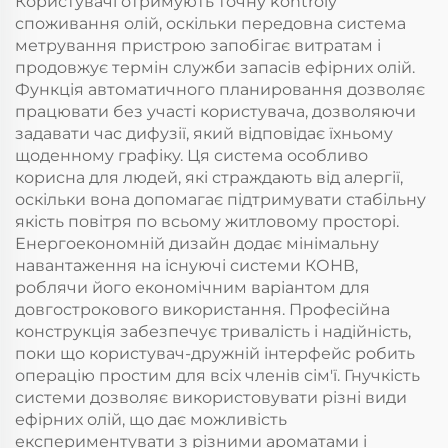
Користувачі отримують точну kontrolу
споживання олій, оскільки передовна система
метрування пристрою запобігає витратам і
продовжує термін служби запасів ефірних олій.
Функція автоматичного планировання дозволяє
працювати без участі користувача, дозволяючи
задавати час дифузії, який відповідає їхньому
щоденному графіку. Ця система особливо
корисна для людей, які страждають від алергії,
оскільки вона допомагає підтримувати стабільну
якість повітря по всьому житловому просторі.
Енергоекономній дизайн додає мінімальну
навантаження на існуючі системи КОНВ,
роблячи його економічним варіантом для
довгострокового використання. Професійна
конструкція забезпечує тривалість і надійність,
поки що користувач-дружній інтерфейс робить
операцію простим для всіх членів сім'ї. Гнучкість
системи дозволяє використовувати різні види
ефірних олій, що дає можливість
експериментувати з різними ароматами і