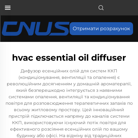
Отримати розрахунок
hvac essential oil diffuser
Дифузор есенційних олій для систем ККП
(кондиціонування, вентиляції та опалення) є
революційним досягненням у домашній ароматерапії,
який безперешкодно інтегрується з наявними
системами опалення, вентиляції та кондиціонування
повітря для розповсюдження терапевтичних запахів по
всьому житловому простору. Цей інноваційний
пристрій підключається напряму до каналів системи
ККП, використовуючи існуючий потік повітря для
ефективного розсіяння есенційних олій по вашому
будинку або офісі. На відміну від традиційних