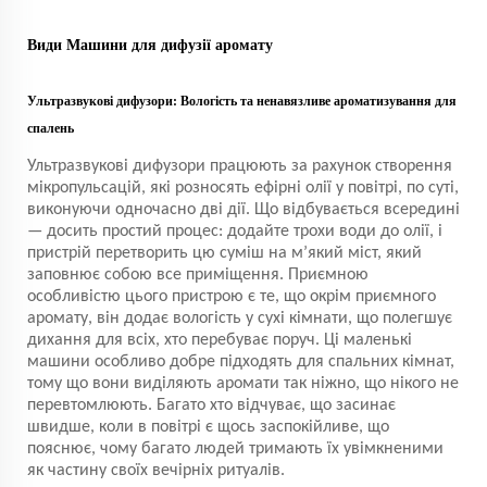
Види
Машини для дифузії аромату
Ультразвукові дифузори: Вологість та ненавязливе ароматизування для
спалень
Ультразвукові дифузори працюють за рахунок створення
мікропульсацій, які розносять ефірні олії у повітрі, по суті,
виконуючи одночасно дві дії. Що відбувається всередині
— досить простий процес: додайте трохи води до олії, і
пристрій перетворить цю суміш на м’який міст, який
заповнює собою все приміщення. Приємною
особливістю цього пристрою є те, що окрім приємного
аромату, він додає вологість у сухі кімнати, що полегшує
дихання для всіх, хто перебуває поруч. Ці маленькі
машини особливо добре підходять для спальних кімнат,
тому що вони виділяють аромати так ніжно, що нікого не
перевтомлюють. Багато хто відчуває, що засинає
швидше, коли в повітрі є щось заспокійливе, що
пояснює, чому багато людей тримають їх увімкненими
як частину своїх вечірніх ритуалів.