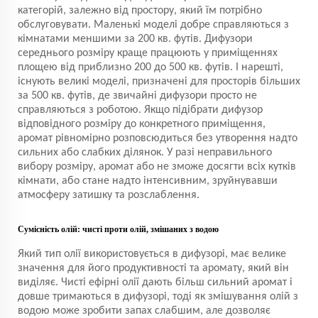
категорій, залежно від простору, який їм потрібно
обслуговувати. Маленькі моделі добре справляються з
кімнатами меншими за 200 кв. футів. Дифузори
середнього розміру краще працюють у приміщеннях
площею від приблизно 200 до 500 кв. футів. І нарешті,
існують великі моделі, призначені для просторів більших
за 500 кв. футів, де звичайні дифузори просто не
справляються з роботою. Якщо підібрати дифузор
відповідного розміру до конкретного приміщення,
аромат рівномірно розповсюдиться без утворення надто
сильних або слабких ділянок. У разі неправильного
вибору розміру, аромат або не зможе досягти всіх кутків
кімнати, або стане надто інтенсивним, зруйнувавши
атмосферу затишку та розслаблення.
Сумісність олій: чисті проти олій, змішаних з водою
Який тип олії використовується в дифузорі, має велике
значення для його продуктивності та аромату, який він
виділяє. Чисті ефірні олії дають більш сильний аромат і
довше тримаються в дифузорі, тоді як змішування олій з
водою може зробити запах слабшим, але дозволяє