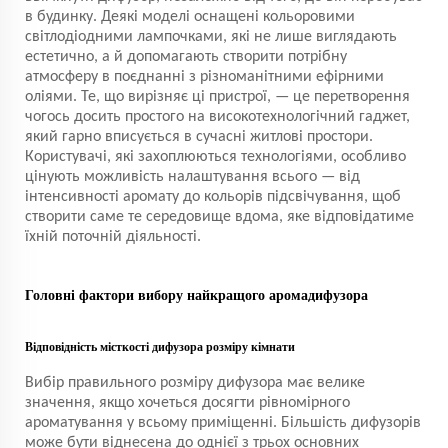
в будинку. Деякі моделі оснащені кольоровими
світлодіодними лампочками, які не лише виглядають
естетично, а й допомагають створити потрібну
атмосферу в поєднанні з різноманітними ефірними
оліями. Те, що вирізняє ці пристрої, — це перетворення
чогось досить простого на високотехнологічний гаджет,
який гарно вписується в сучасні житлові простори.
Користувачі, які захоплюються технологіями, особливо
цінують можливість налаштування всього — від
інтенсивності аромату до кольорів підсвічування, щоб
створити саме те середовище вдома, яке відповідатиме
їхній поточній діяльності.
Головні фактори вибору найкращого аромадифузора
Відповідність місткості дифузора розміру кімнати
Вибір правильного розміру дифузора має велике
значення, якщо хочеться досягти рівномірного
ароматування у всьому приміщенні. Більшість дифузорів
може бути віднесена до однієї з трьох основних