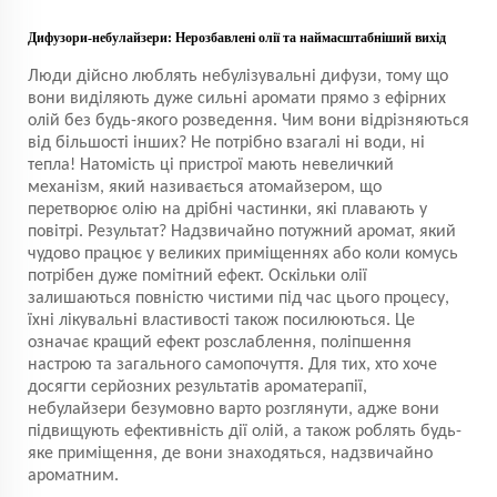
Дифузори-небулайзери: Нерозбавлені олії та наймасштабніший вихід
Люди дійсно люблять небулізувальні дифузи, тому що
вони виділяють дуже сильні аромати прямо з ефірних
олій без будь-якого розведення. Чим вони відрізняються
від більшості інших? Не потрібно взагалі ні води, ні
тепла! Натомість ці пристрої мають невеличкий
механізм, який називається атомайзером, що
перетворює олію на дрібні частинки, які плавають у
повітрі. Результат? Надзвичайно потужний аромат, який
чудово працює у великих приміщеннях або коли комусь
потрібен дуже помітний ефект. Оскільки олії
залишаються повністю чистими під час цього процесу,
їхні лікувальні властивості також посилюються. Це
означає кращий ефект розслаблення, поліпшення
настрою та загального самопочуття. Для тих, хто хоче
досягти серйозних результатів ароматерапії,
небулайзери безумовно варто розглянути, адже вони
підвищують ефективність дії олій, а також роблять будь-
яке приміщення, де вони знаходяться, надзвичайно
ароматним.