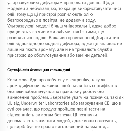
ультразвуковим дифузорам працювати довше. Щодо
моделей з небулізацією, то краще використовувати чисті
олії, тому що ці пристрої розпилюють олію
безпосередньо в повітря, не додаючи воду.
Ультразвукові моделі більш універсальні, адже добре
працюють як з чистими оліями, так і з тими, що
розводяться водою. Важливо правильно підбирати тип
олії відповідно до моделі дифузора, адже це впливає не
лише на якість аромату, але й на тривалість служби
пристрою до обслуговування або заміни деталей.
Сертифікація безпеки для спокою душі
Коли мова йде про побутову електроніку, таку як
аромадифузори, важливо, щоб наявність сертифікатів
безпеки забезпечувала їх правильну роботу без
винесення проблем. Звертайте увагу на позначки, такі як
UL від Underwriter Laboratories або маркування CE, що в
суті означає, що продукт пройшов певні тести на
відповідність вимогам безпеки. Ці позначки
допомагають захистити людей, адже вони показують,
що виріб був не просто виготовлений навмання, а