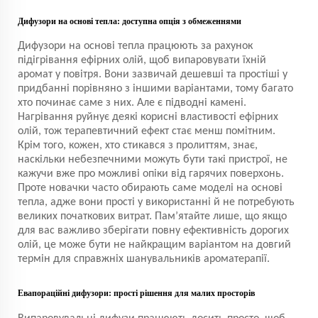
Дифузори на основі тепла: доступна опція з обмеженнями
Дифузори на основі тепла працюють за рахунок
підігрівання ефірних олій, щоб випаровувати їхній
аромат у повітря. Вони зазвичай дешевші та простіші у
придбанні порівняно з іншими варіантами, тому багато
хто починає саме з них. Але є підводні камені.
Нагрівання руйнує деякі корисні властивості ефірних
олій, тож терапевтичний ефект стає менш помітним.
Крім того, кожен, хто стикався з пролиттям, знає,
наскільки небезпечними можуть бути такі пристрої, не
кажучи вже про можливі опіки від гарячих поверхонь.
Проте новачки часто обирають саме моделі на основі
тепла, адже вони прості у використанні й не потребують
великих початкових витрат. Пам’ятайте лише, що якщо
для вас важливо зберігати повну ефективність дорогих
олій, це може бути не найкращим варіантом на довгий
термін для справжніх шанувальників ароматерапії.
Евапораційні дифузори: прості рішення для малих просторів