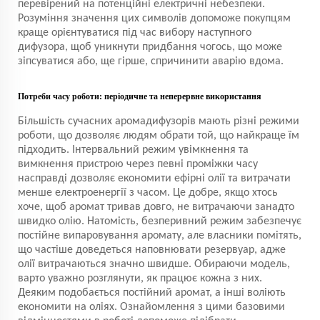
перевірений на потенційні електричні небезпеки.
Розуміння значення цих символів допоможе покупцям
краще орієнтуватися під час вибору наступного
дифузора, щоб уникнути придбання чогось, що може
зіпсуватися або, ще гірше, спричинити аварію вдома.
Потреби часу роботи: періодичне та неперервне використання
Більшість сучасних аромадифузорів мають різні режими
роботи, що дозволяє людям обрати той, що найкраще їм
підходить. Інтервальний режим увімкнення та
вимкнення пристрою через певні проміжки часу
насправді дозволяє економити ефірні олії та витрачати
менше електроенергії з часом. Це добре, якщо хтось
хоче, щоб аромат тривав довго, не витрачаючи занадто
швидко олію. Натомість, безперивний режим забезпечує
постійне випаровування аромату, але власники помітять,
що частіше доведеться наповнювати резервуар, адже
олії витрачаються значно швидше. Обираючи модель,
варто уважно розглянути, як працює кожна з них.
Деяким подобається постійний аромат, а інші воліють
економити на оліях. Ознайомлення з цими базовими