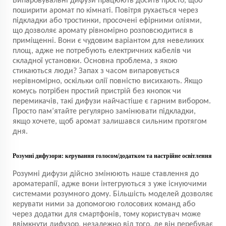
Випаровувальні дифузи працюють досить просто, щоб
поширити аромат по кімнаті. Повітря рухається через
підкладки або тростинки, просочені ефірними оліями,
що дозволяє аромату рівномірно розповсюдитися в
приміщенні. Вони є чудовим варіантом для невеликих
площ, адже не потребують електричних кабелів чи
складної установки. Основна проблема, з якою
стикаються люди? Запах з часом випаровується
нерівномірно, оскільки олії повністю висихають. Якщо
комусь потрібен простий пристрій без кнопок чи
перемикачів, такі дифузи найчастіше є гарним вибором.
Просто пам’ятайте регулярно замінювати підкладки,
якщо хочете, щоб аромат залишався сильним протягом
дня.
Розумні дифузори: керування голосом/додатком та настрійне освітлення
Розумні дифузи дійсно змінюють наше ставлення до
ароматерапії, адже вони інтегруються з уже існуючими
системами розумного дому. Більшість моделей дозволяє
керувати ними за допомогою голосових команд або
через додатки для смартфонів, тому користувач може
ввімкнути дифузор, незалежно від того, де він перебуває