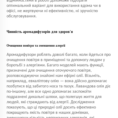
відмінностями в роботі допоможе підібрати
оптимальний варіант для використання вдома чи в
офісі, не жертвуючи ні ефективністю, ні зручністю
обслуговування.
Чинність аромадифузорів для здоров'я
Очищення повітря та зменшення алергії
Аромадифузори роблять доволі багато, коли йдеться про
очищення повітря в приміщенні та допомогу людям у
боротьбі з алергіями. Багато моделей мають функції,
призначені для очищення оточуючого повітря,
розповсюджуючи знайомі нам ефірні олії. Візьміть,
наприклад, евкаліптову олію — вона дійсно допомагає
позбутися від забитого носа та пазух. Лавандова олія діє
по-іншому, але все одно допомагає заспокоїти
подразнені дихальні шляхи, що полегшує життя для
людей, які страждають від алергії. Дослідження
показують, що ці природні олії досить ефективно
покращують якість повітря в наших домівках,