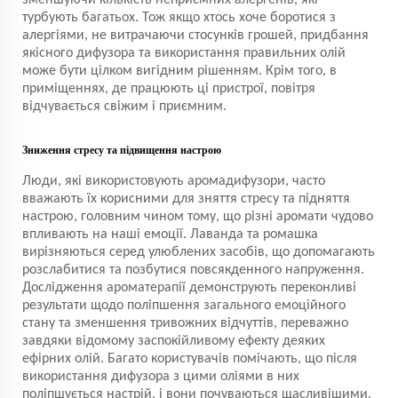
зменшуючи кількість неприємних алергенів, які
турбують багатьох. Тож якщо хтось хоче боротися з
алергіями, не витрачаючи стосунків грошей, придбання
якісного дифузора та використання правильних олій
може бути цілком вигідним рішенням. Крім того, в
приміщеннях, де працюють ці пристрої, повітря
відчувається свіжим і приємним.
Зниження стресу та підвищення настрою
Люди, які використовують аромадифузори, часто
вважають їх корисними для зняття стресу та підняття
настрою, головним чином тому, що різні аромати чудово
впливають на наші емоції. Лаванда та ромашка
вирізняються серед улюблених засобів, що допомагають
розслабитися та позбутися повсякденного напруження.
Дослідження ароматерапії демонструють переконливі
результати щодо поліпшення загального емоційного
стану та зменшення тривожних відчуттів, переважно
завдяки відомому заспокійливому ефекту деяких
ефірних олій. Багато користувачів помічають, що після
використання дифузора з цими оліями в них
поліпшується настрій, і вони почуваються щасливішими.