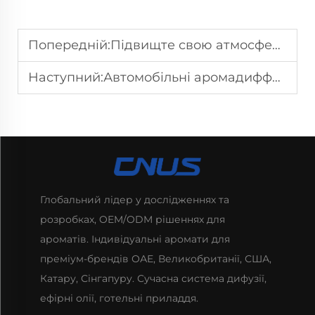
Попередній:
Підвищте свою атмосферу: Сила аромадифузорів для дому
Наступний:
Автомобільні аромадиффузори: легко освіжуйте свій автомобіль
Глобальний лідер у дослідженнях та
розробках, OEM/ODM рішеннях для
ароматів. Індивідуальні аромати для
преміум-брендів ОАЕ, Великобританії, США,
Катару, Сінгапуру. Сучасна система дифузії,
ефірні олії, готельні приладдя.