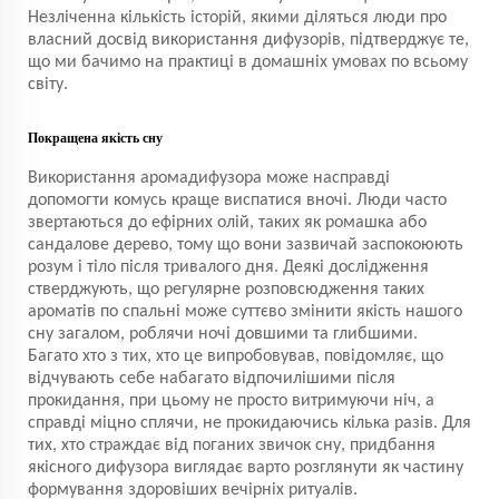
Незліченна кількість історій, якими діляться люди про
власний досвід використання дифузорів, підтверджує те,
що ми бачимо на практиці в домашніх умовах по всьому
світу.
Покращена якість сну
Використання аромадифузора може насправді
допомогти комусь краще виспатися вночі. Люди часто
звертаються до ефірних олій, таких як ромашка або
сандалове дерево, тому що вони зазвичай заспокоюють
розум і тіло після тривалого дня. Деякі дослідження
стверджують, що регулярне розповсюдження таких
ароматів по спальні може суттєво змінити якість нашого
сну загалом, роблячи ночі довшими та глибшими.
Багато хто з тих, хто це випробовував, повідомляє, що
відчувають себе набагато відпочилішими після
прокидання, при цьому не просто витримуючи ніч, а
справді міцно сплячи, не прокидаючись кілька разів. Для
тих, хто страждає від поганих звичок сну, придбання
якісного дифузора виглядає варто розглянути як частину
формування здоровіших вечірніх ритуалів.