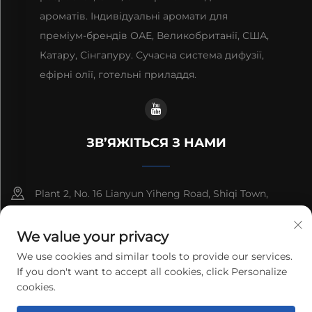
ароматів. Індивідуальні аромати для
преміум-брендів ОАЕ, Великобританії, США,
Катару, Сінгапуру. Сучасна система дифузії,
ефірні олії, готельні приладдя.
ЗВ’ЯЖІТЬСЯ З НАМИ
Plant 2, No. 16 Lianyun Yiheng Road, Shiqi Town,
Guangzhou, Guangdong, China
We value your privacy
+86-13192436782
We use cookies and similar tools to provide our services.
If you don't want to accept all cookies, click Personalize
[email protected]
cookies.