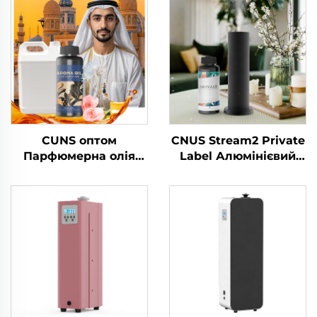
CUNS оптом
CNUS Stream2 Private
Парфюмерна олія
Label Алюмінієвий
Арабська ароматика
сплав Вставка в 150
Французька
мл Флори ароматної
ароматика Дуже
олії Холодний туман
довговічна
Бездротовий
дифузерна машинна
розумний WIFI
олія
контроль
Ароматичний
дифузер