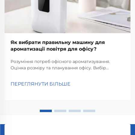
Як вибрати правильну машину для
ароматизації повітря для офісу?
Розуміння потреб офісного ароматизування.
Оцінка розміру та планування офісу. Вибір
правильного ароматичного пристрою для офісу
починається з того, наскільки великим є
ПЕРЕГЛЯНУТИ БІЛЬШЕ
приміщення насправді. Спочатку виміряйте
площу, адже більші офіси потребують більш
потужних ароматизаторів...