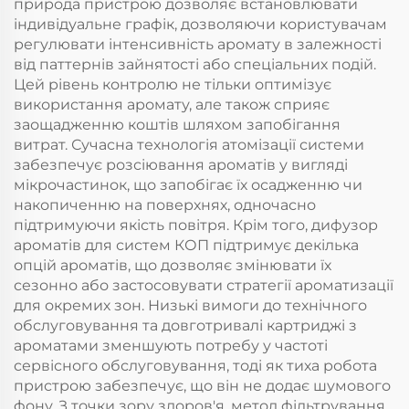
природа пристрою дозволяє встановлювати
індивідуальне графік, дозволяючи користувачам
регулювати інтенсивність аромату в залежності
від паттернів зайнятості або спеціальних подій.
Цей рівень контролю не тільки оптимізує
використання аромату, але також сприяє
заощадженню коштів шляхом запобігання
витрат. Сучасна технологія атомізації системи
забезпечує розсіювання ароматів у вигляді
мікрочастинок, що запобігає їх осадженню чи
накопиченню на поверхнях, одночасно
підтримуючи якість повітря. Крім того, дифузор
ароматів для систем КОП підтримує декілька
опцій ароматів, що дозволяє змінювати їх
сезонно або застосовувати стратегії ароматизації
для окремих зон. Низькі вимоги до технічного
обслуговування та довготривалі картриджі з
ароматами зменшують потребу у частоті
сервісного обслуговування, тоді як тиха робота
пристрою забезпечує, що він не додає шумового
фону. З точки зору здоров'я, метод фільтрування