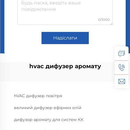
0/1000
Надіслати
hvac дифузер аромату
hVAC дифузер повітря
великий дифузер ефірних олій
дифузор аромату для систем КК