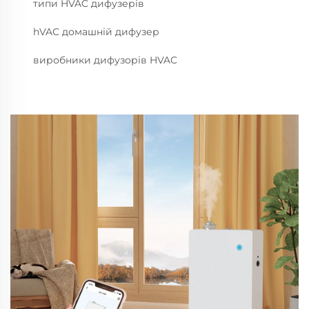
типи HVAC дифузерів
hVAC домашній дифузер
виробники дифузорів HVAC