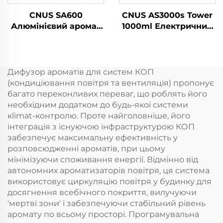
CNUS SA600
CNUS AS3000s Tower
Алюмінієвий аромат
1000ml Електричний
Ефірний олій Аромат
аромат дифузера
Коммерчний аромат
ефірних олій
Машина Електронний
Аерозоль свіжильник
аромат Безводний
ароматний апарат
Дифузор ароматів для систем КОП
hvac Диффузер
для комерційних
(кондиціювання повітря та вентиляція) пропонує
Готель
великих кімнат
багато переконливих переваг, що роблять його
необхідним додатком до будь-якої системи
кlimat-контролю. Проте найголовніше, його
інтеграція з існуючою інфраструктурою КОП
забезпечує максимальну ефективність у
розповсюдженні ароматів, при цьому
мінімізуючи споживання енергії. Відмінно від
автономних ароматизаторів повітря, ця система
використовує циркуляцію повітря у будинку для
досягнення всебічного покриття, вилучуючи
'мертві зони' і забезпечуючи стабільний рівень
аромату по всьому просторі. Програмувальна