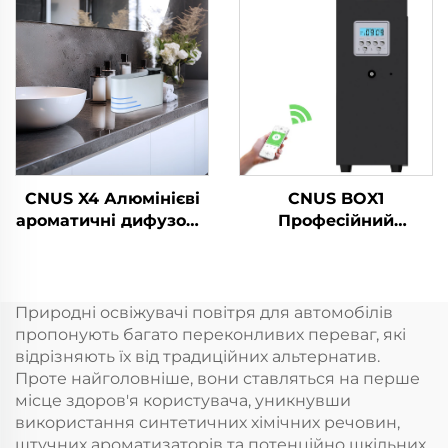
Wifi Control
ароматика Дуже
Электричний аромат
довговічна
для освітлення
дифузерна машинна
повітря
олія
CNUS X4 Алюмінієві
CNUS BOX1
ароматичні дифузори
Професійний
Безводні розумні
комерційний
ароматичні дифузори
електричний
360 ароматичних
диффузер аромату
олійних дифузорів
ароматичних масел
Природні освіжувачі повітря для автомобілів
Безводні атомізатори
пропонують багато переконливих переваг, які
відрізняють їх від традиційних альтернатив.
Проте найголовніше, вони ставляться на перше
місце здоров'я користувача, уникнувши
використання синтетичних хімічних речовин,
штучних ароматизаторів та потенційно шкільних