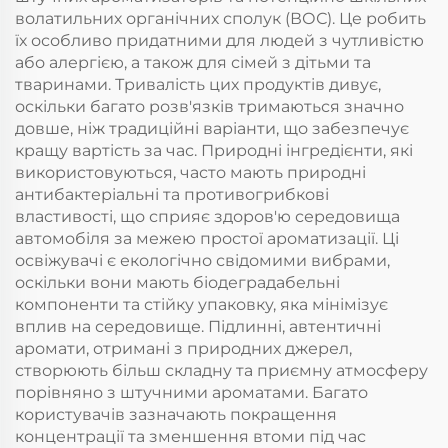
волатильних органічних сполук (ВОС). Це робить
їх особливо придатними для людей з чутливістю
або алергією, а також для сімей з дітьми та
тваринами. Тривалість цих продуктів дивує,
оскільки багато розв'язків тримаються значно
довше, ніж традиційні варіанти, що забезпечує
кращу вартість за час. Природні інгредієнти, які
використовуються, часто мають природні
антибактеріальні та противогрибкові
властивості, що сприяє здоров'ю середовища
автомобіля за межею простої ароматизації. Ці
освіжувачі є екологічно свідомими вибрами,
оскільки вони мають біодеградабельні
компоненти та стійку упаковку, яка мінімізує
вплив на середовище. Підлинні, автентичні
аромати, отримані з природних джерел,
створюють більш складну та приємну атмосферу
порівняно з штучними ароматами. Багато
користувачів зазначають покращення
концентрації та зменшення втоми під час