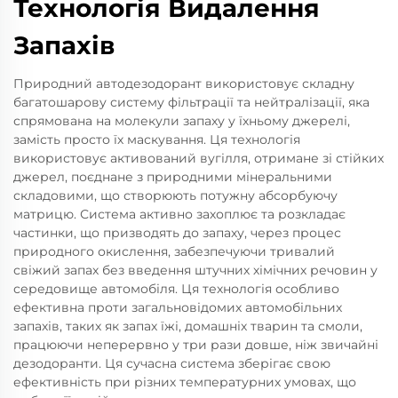
Технологія Видалення
Запахів
Природний автодезодорант використовує складну
багатошарову систему фільтрації та нейтралізації, яка
спрямована на молекули запаху у їхньому джерелі,
замість просто їх маскування. Ця технологія
використовує активований вугілля, отримане зі стійких
джерел, поєднане з природними мінеральними
складовими, що створюють потужну абсорбуючу
матрицю. Система активно захоплює та розкладає
частинки, що призводять до запаху, через процес
природного окислення, забезпечуючи тривалий
свіжий запах без введення штучних хімічних речовин у
середовище автомобіля. Ця технологія особливо
ефективна проти загальновідомих автомобільних
запахів, таких як запах їжі, домашніх тварин та смоли,
працюючи неперервно у три рази довше, ніж звичайні
дезодоранти. Ця сучасна система зберігає свою
ефективність при різних температурних умовах, що