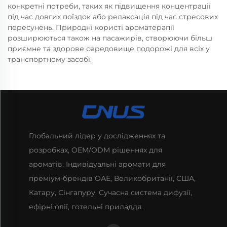
конкретні потреби, таких як підвищення концентрації
під час довгих поїздок або релаксація під час стресових
пересунень. Природні користі ароматерапії
розширюються також на пасажирів, створюючи більш
приємне та здорове середовище подорожі для всіх у
транспортному засобі.
Глобальний лідер у дослідженнях та
розробках, OEM/ODM рішеннях для
ароматів. Індивідуальні аромати для
преміум-брендів ОАЕ, Великобританії, США,
Катару, Сінгапуру. Сучасна система дифузії,
ефірні олії, готельні приладдя.