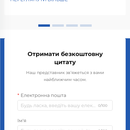
згідно з дослідженнями психологів про те, як
запахи впливають на нас. Люди, які вдихають
аромат лаванди...
Отримати безкоштовну
цитату
Наш представник зв’яжеться з вами
найближчим часом.
Електронна пошта
0/100
Ім'я