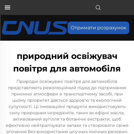
Отримати розрахунок
природний освіжувач
повітря для автомобіля
Природні освіжувачі повітря для автомобілів
представляють революційний підхід до підтримання
приємної атмосфери в транспортному засобі, при
цьому пріоритет дається здоров'ю та екологічній
супутності. Ці інноваційні продукти використовують
силу природних інгредієнтів, таких як ефірні масла,
активований вугілля та ботанічні екстракти, щоб
ефективно нейтралізувати запахи та створювати свіже
оточення без використання штучних хімічних речовин.