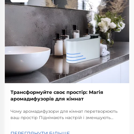
Трансформуйте своє простір: Магія
аромадифузорів для кімнат
Чому аромадифузори для кімнат перетворюють
ваш простір Піднімають настрій і зменшують
стрес Аромадифузори для кімнат справді
допомагають підняти настрій і зменшити стрес,
ПЕРЕГЛЯНУТИ БІЛЬШЕ