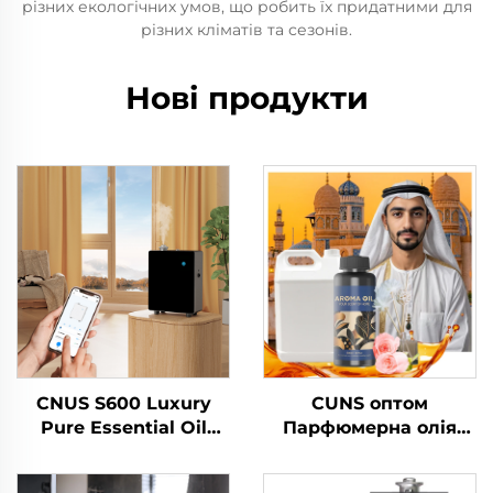
різних екологічних умов, що робить їх придатними для
різних кліматів та сезонів.
Нові продукти
CNUS S600 Luxury
CUNS оптом
Pure Essential Oil
Парфюмерна олія
Scent Machine Custom
Арабська ароматика
Logo Aroma Diffuser
Французька