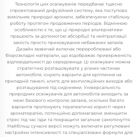
Технологія цих освіжувачів передбачає тщесно
спроектований дифузійний систему, яка поступово
вивільняє природні аромати, забезпечуючи стабільну
роботу протягом продовжених періодів. Відмінною
особливістю є те, що ці природні альтернативи
працюють за допомогою абсорбції та нейтралізації
замість просто приховування небажаних запахів.
Дизайн зазвичай включає перероблювані або
біорозкладні матеріали, що відображає приверженість
відповідальності до середовища. Ці освіжувачі можна
стратегічно розташовувати у різних частинах
автомобіля, існують варіанти для кріплення на
приладній панелі, клипс для вентиляційних виходів або
розташування під сидіннями. Універсальність
природних освіжувачів для автомобілів виходить за
межі базового контролю запахів, оскільки багато
варіантів пропонують терапевтичні користі через
ароматерапію, потенційно допомагаючи зменшити
стрес під час їзди та покращити загальне самопочуття.
Найбільш сучасні версії можуть включати регулювані
настройки інтенсивності та спеціалізовані формули для